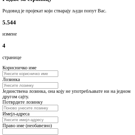
Родовид је пројекат који стварају људи попут Вас.
5.544
измене
4
странице
Корисничко име
Лозинка
Јединствена лозинка, она коју не употребљавате ни на једном
другом сајту.
Потврдите лозинку
Имејл-адреса
Право име (необавезно)