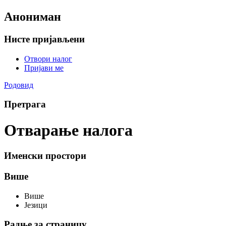
Анониман
Нисте пријављени
Отвори налог
Пријави ме
Родовид
Претрага
Отварање налога
Именски простори
Више
Више
Језици
Радње за страницу