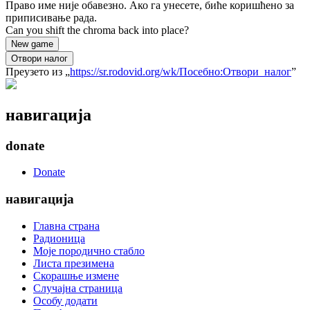
Право име није обавезно. Ако га унесете, биће коришћено за
приписивање рада.
Can you shift the chroma back into place?
New game
Отвори налог
Преузето из „
https://sr.rodovid.org/wk/Посебно:Отвори_налог
”
навигација
donate
Donate
навигација
Главна страна
Радионица
Моје породично стабло
Листа презимена
Скорашње измене
Случајна страница
Особу додати