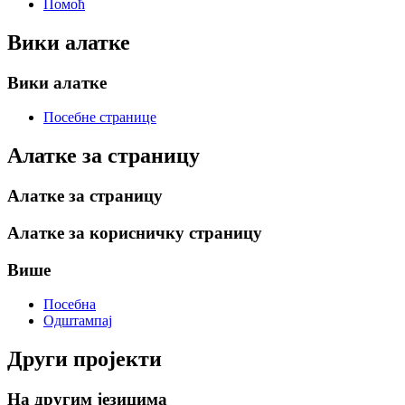
Помоћ
Вики алатке
Вики алатке
Посебне странице
Алатке за страницу
Алатке за страницу
Алатке за корисничку страницу
Више
Посебна
Одштампај
Други пројекти
На другим језицима