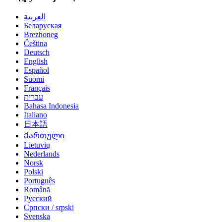
العربية
Беларуская
Brezhoneg
Čeština
Deutsch
English
Español
Suomi
Français
עברית
Bahasa Indonesia
Italiano
日本語
Ქართული
Lietuvių
Nederlands
Norsk
Polski
Português
Română
Русский
Српски / srpski
Svenska