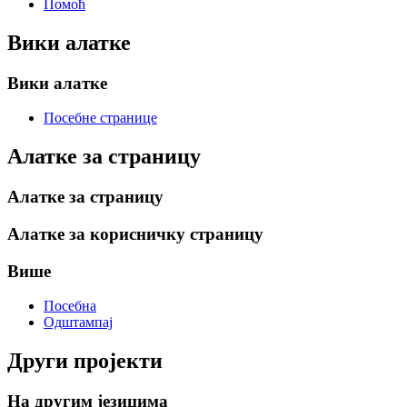
Помоћ
Вики алатке
Вики алатке
Посебне странице
Алатке за страницу
Алатке за страницу
Алатке за корисничку страницу
Више
Посебна
Одштампај
Други пројекти
На другим језицима