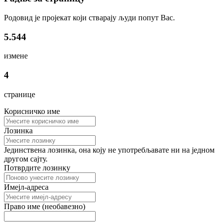
Родовид је пројекат који стварају људи попут Вас.
5.544
измене
4
странице
Корисничко име
Лозинка
Јединствена лозинка, она коју не употребљавате ни на једном
другом сајту.
Потврдите лозинку
Имејл-адреса
Право име (необавезно)