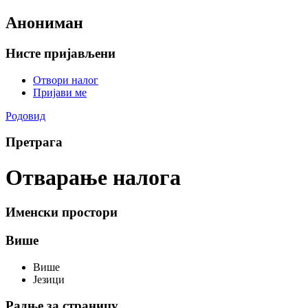
Анониман
Нисте пријављени
Отвори налог
Пријави ме
Родовид
Претрага
Отварање налога
Именски простори
Више
Више
Језици
Радње за страницу