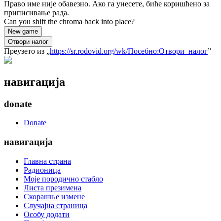
Право име није обавезно. Ако га унесете, биће коришћено за
приписивање рада.
Can you shift the chroma back into place?
New game
Отвори налог
Преузето из „
https://sr.rodovid.org/wk/Посебно:Отвори_налог
”
навигација
donate
Donate
навигација
Главна страна
Радионица
Моје породично стабло
Листа презимена
Скорашње измене
Случајна страница
Особу додати