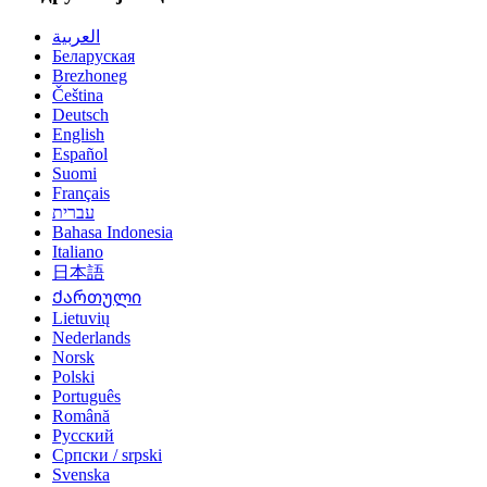
العربية
Беларуская
Brezhoneg
Čeština
Deutsch
English
Español
Suomi
Français
עברית
Bahasa Indonesia
Italiano
日本語
Ქართული
Lietuvių
Nederlands
Norsk
Polski
Português
Română
Русский
Српски / srpski
Svenska