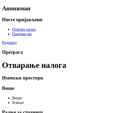
Анониман
Нисте пријављени
Отвори налог
Пријави ме
Родовид
Претрага
Отварање налога
Именски простори
Више
Више
Језици
Радње за страницу