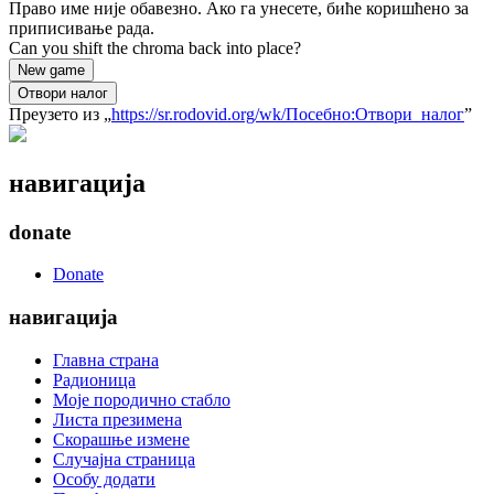
Право име није обавезно. Ако га унесете, биће коришћено за
приписивање рада.
Can you shift the chroma back into place?
New game
Отвори налог
Преузето из „
https://sr.rodovid.org/wk/Посебно:Отвори_налог
”
навигација
donate
Donate
навигација
Главна страна
Радионица
Моје породично стабло
Листа презимена
Скорашње измене
Случајна страница
Особу додати