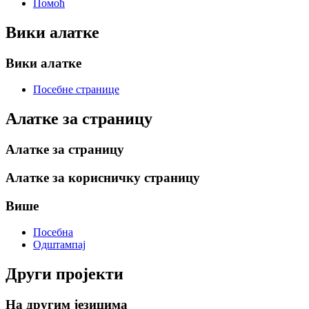
Помоћ
Вики алатке
Вики алатке
Посебне странице
Алатке за страницу
Алатке за страницу
Алатке за корисничку страницу
Више
Посебна
Одштампај
Други пројекти
На другим језицима