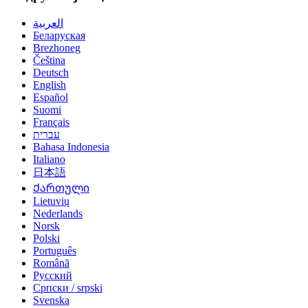
العربية
Беларуская
Brezhoneg
Čeština
Deutsch
English
Español
Suomi
Français
עברית
Bahasa Indonesia
Italiano
日本語
Ქართული
Lietuvių
Nederlands
Norsk
Polski
Português
Română
Русский
Српски / srpski
Svenska