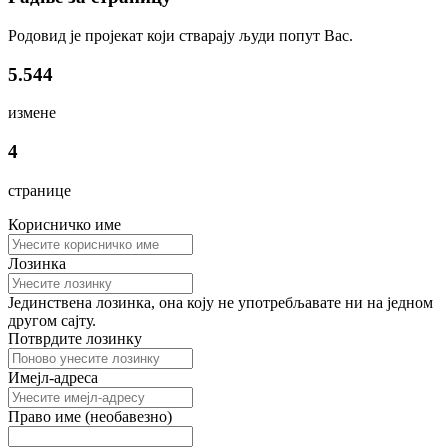
Родовид је пројекат који стварају људи попут Вас.
5.544
измене
4
странице
Корисничко име
Лозинка
Јединствена лозинка, она коју не употребљавате ни на једном
другом сајту.
Потврдите лозинку
Имејл-адреса
Право име (необавезно)