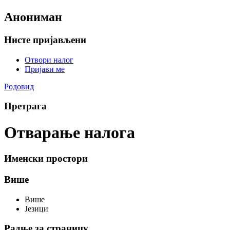
Анониман
Нисте пријављени
Отвори налог
Пријави ме
Родовид
Претрага
Отварање налога
Именски простори
Више
Више
Језици
Радње за страницу