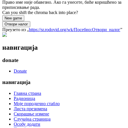
Право име није обавезно. Ако га унесете, биће коришћено за
приписивање рада.
Can you shift the chroma back into place?
New game
Отвори налог
Преузето из „
https://sr.rodovid.org/wk/Посебно:Отвори_налог
”
навигација
donate
Donate
навигација
Главна страна
Радионица
Моје породично стабло
Листа презимена
Скорашње измене
Случајна страница
Особу додати