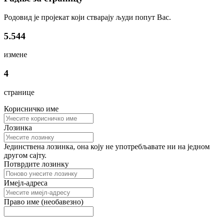
Родовид је пројекат који стварају људи попут Вас.
5.544
измене
4
странице
Корисничко име
Лозинка
Јединствена лозинка, она коју не употребљавате ни на једном
другом сајту.
Потврдите лозинку
Имејл-адреса
Право име (необавезно)