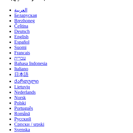
العربية
Беларуская
Brezhoneg
Čeština
Deutsch
English
Español
Suomi
Français
עברית
Bahasa Indonesia
Italiano
日本語
Ქართული
Lietuvių
Nederlands
Norsk
Polski
Português
Română
Русский
Српски / srpski
Svenska