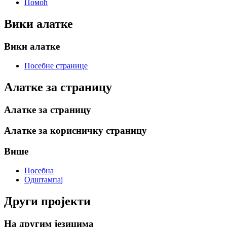
Помоћ
Вики алатке
Вики алатке
Посебне странице
Алатке за страницу
Алатке за страницу
Алатке за корисничку страницу
Више
Посебна
Одштампај
Други пројекти
На другим језицима