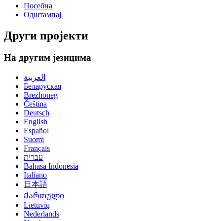
Посебна
Одштампај
Други пројекти
На другим језицима
العربية
Беларуская
Brezhoneg
Čeština
Deutsch
English
Español
Suomi
Français
עברית
Bahasa Indonesia
Italiano
日本語
Ქართული
Lietuvių
Nederlands