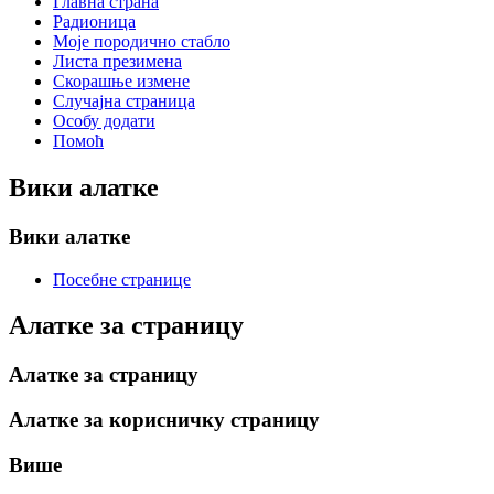
Главна страна
Радионица
Моје породично стабло
Листа презимена
Скорашње измене
Случајна страница
Особу додати
Помоћ
Вики алатке
Вики алатке
Посебне странице
Алатке за страницу
Алатке за страницу
Алатке за корисничку страницу
Више