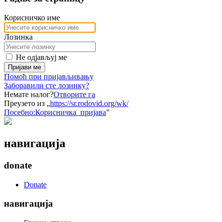
Корисничко име
Лозинка
Не одјављуј ме
Пријави ме
Помоћ при пријављивању
Заборавили сте лозинку?
Немате налог?
Отворите га
Преузето из „
https://sr.rodovid.org/wk/
Посебно:Корисничка_пријава
”
навигација
donate
Donate
навигација