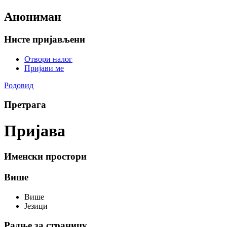
Анониман
Нисте пријављени
Отвори налог
Пријави ме
Родовид
Претрага
Пријава
Именски простори
Више
Више
Језици
Радње за страницу