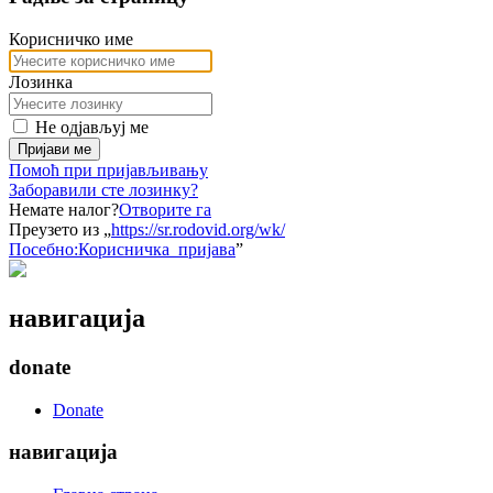
Корисничко име
Лозинка
Не одјављуј ме
Пријави ме
Помоћ при пријављивању
Заборавили сте лозинку?
Немате налог?
Отворите га
Преузето из „
https://sr.rodovid.org/wk/
Посебно:Корисничка_пријава
”
навигација
donate
Donate
навигација