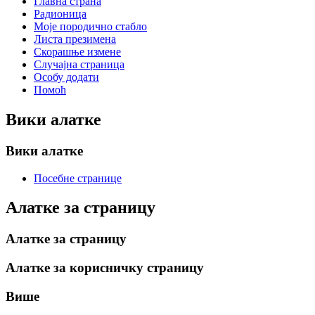
Главна страна
Радионица
Моје породично стабло
Листа презимена
Скорашње измене
Случајна страница
Особу додати
Помоћ
Вики алатке
Вики алатке
Посебне странице
Алатке за страницу
Алатке за страницу
Алатке за корисничку страницу
Више