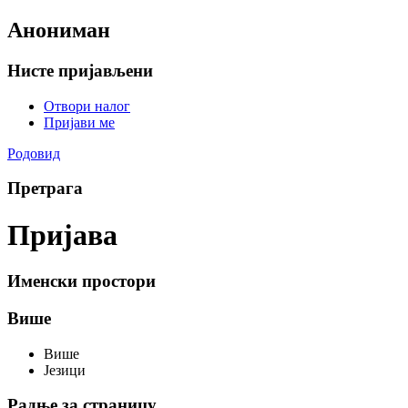
Анониман
Нисте пријављени
Отвори налог
Пријави ме
Родовид
Претрага
Пријава
Именски простори
Више
Више
Језици
Радње за страницу