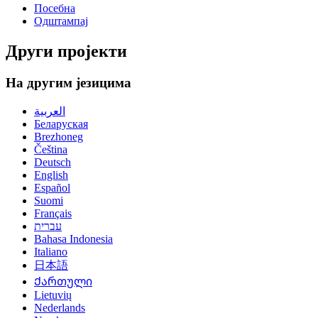
Посебна
Одштампај
Други пројекти
На другим језицима
العربية
Беларуская
Brezhoneg
Čeština
Deutsch
English
Español
Suomi
Français
עברית
Bahasa Indonesia
Italiano
日本語
Ქართული
Lietuvių
Nederlands