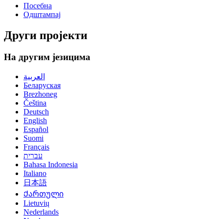
Посебна
Одштампај
Други пројекти
На другим језицима
العربية
Беларуская
Brezhoneg
Čeština
Deutsch
English
Español
Suomi
Français
עברית
Bahasa Indonesia
Italiano
日本語
Ქართული
Lietuvių
Nederlands