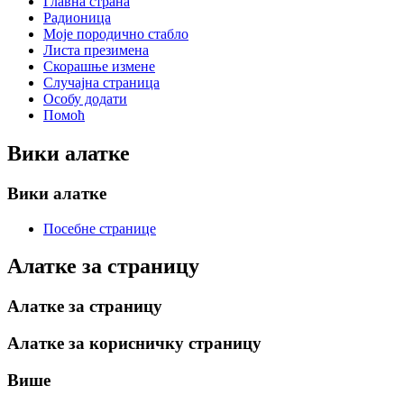
Главна страна
Радионица
Моје породично стабло
Листа презимена
Скорашње измене
Случајна страница
Особу додати
Помоћ
Вики алатке
Вики алатке
Посебне странице
Алатке за страницу
Алатке за страницу
Алатке за корисничку страницу
Више