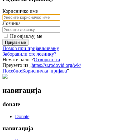
Корисничко име
Лозинка
Не одјављуј ме
Пријави ме
Помоћ при пријављивању
Заборавили сте лозинку?
Немате налог?
Отворите га
Преузето из „
https://sr.rodovid.org/wk/
Посебно:Корисничка_пријава
”
навигација
donate
Donate
навигација