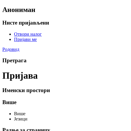
Анониман
Нисте пријављени
Отвори налог
Пријави ме
Родовид
Претрага
Пријава
Именски простори
Више
Више
Језици
Радње за страницу