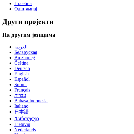
Посебна
Одштампај
Други пројекти
На другим језицима
العربية
Беларуская
Brezhoneg
Čeština
Deutsch
English
Español
Suomi
Français
עברית
Bahasa Indonesia
Italiano
日本語
Ქართული
Lietuvių
Nederlands