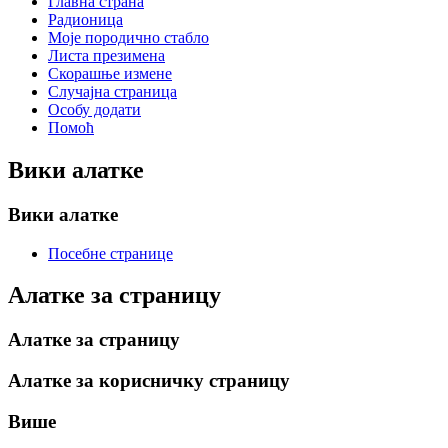
Главна страна
Радионица
Моје породично стабло
Листа презимена
Скорашње измене
Случајна страница
Особу додати
Помоћ
Вики алатке
Вики алатке
Посебне странице
Алатке за страницу
Алатке за страницу
Алатке за корисничку страницу
Више