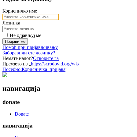
Корисничко име
Лозинка
Не одјављуј ме
Пријави ме
Помоћ при пријављивању
Заборавили сте лозинку?
Немате налог?
Отворите га
Преузето из „
https://sr.rodovid.org/wk/
Посебно:Корисничка_пријава
”
навигација
donate
Donate
навигација