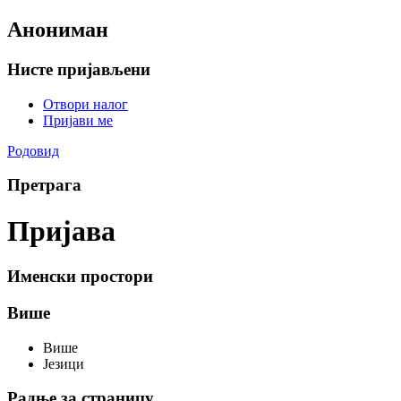
Анониман
Нисте пријављени
Отвори налог
Пријави ме
Родовид
Претрага
Пријава
Именски простори
Више
Више
Језици
Радње за страницу