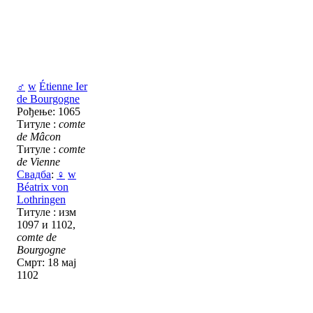
♂
w
Étienne Ier
de Bourgogne
Рођење: 1065
Титуле :
comte
de Mâcon
Титуле :
comte
de Vienne
Свадба
:
♀
w
Béatrix von
Lothringen
Титуле : изм
1097 и 1102,
comte de
Bourgogne
Смрт: 18 мај
1102