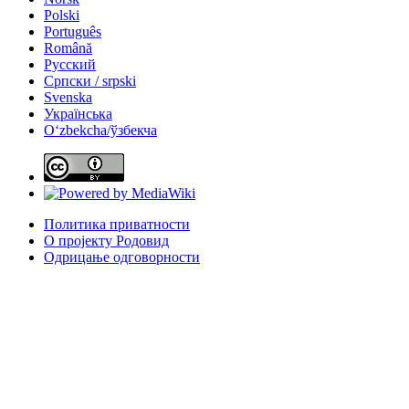
Polski
Português
Română
Русский
Српски / srpski
Svenska
Українська
Oʻzbekcha/ўзбекча
Политика приватности
О пројекту Родовид
Одрицање одговорности