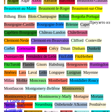
-
Acigné
Aigle
Albon
Alérame
Barcelone
Beaumont-Gâtinais
Beaumont-au-Maine
Beaumont-le-Roger
Beaumont-sur-Oise
Billung
Blois
Blois-Champagne
Bohun
Borgoña-Portugal
Преузето из
Bourgogne-Castille
Bourgogne-Ivrée
Brienne
Capet
Capétien-Bourgogne
Château-Landon
Châtellerault
Clermont-Nesle
Clermont-en-Beauvaisis
Clifford
Conteville
Corbet
Cornouaille
Craon
Crécy
Dinan
Dinham
Dunkeld
Dunstanville
Fernández de León
FitzEdith
FitzHerbert
FitzTurold
Flandre
Gisors
Habsburg
Henegouwen
Huntingdon
Jiménez
Lara
Laval
Leão
Longspee
Lusignan
Mayenne
Millau
Moltke
Monceaux
Montbeliard
Montdidier-Roucy
Montfaucon
Montgomery-Bellême
Montmorency
Montmorency-Laval
Montmorency-Marly
Mortagne
Mortain
♀
Gisèle de
Namur
Narbonne
Neuenburg
Onbekende Afkomst
Penthièvre
Bourgogne-
Comté (de