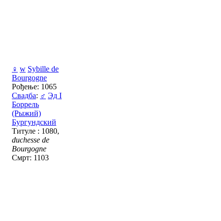
♀
w
Sybille de
Bourgogne
Рођење: 1065
Свадба
:
♂
Эд I
Боррель
(Рыжий)
Бургундский
Титуле : 1080,
duchesse de
Bourgogne
Смрт: 1103