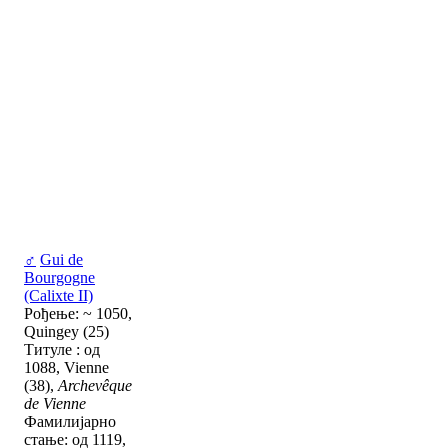
♂
Gui de
Bourgogne
(Calixte II)
Рођење: ~ 1050,
Quingey (25)
Титуле : од
1088, Vienne
(38),
Archevêque
de Vienne
Фамилијарно
стање: од 1119,