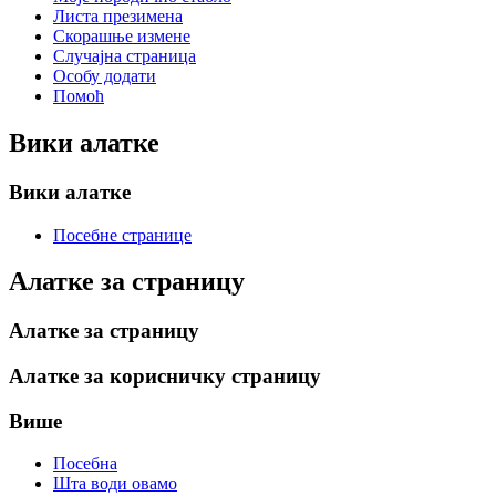
Листа презимена
Скорашње измене
Случајна страница
Особу додати
Помоћ
Вики алатке
Вики алатке
Посебне странице
Алатке за страницу
Алатке за страницу
Алатке за корисничку страницу
Више
Посебна
Шта води овамо