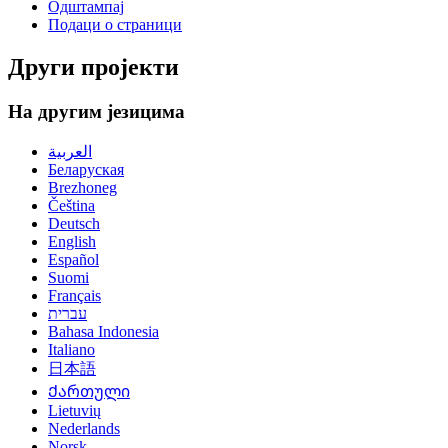
Одштампај
Подаци о страници
Други пројекти
На другим језицима
العربية
Беларуская
Brezhoneg
Čeština
Deutsch
English
Español
Suomi
Français
עברית
Bahasa Indonesia
Italiano
日本語
Ქართული
Lietuvių
Nederlands
Norsk