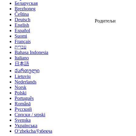
Беларуская
Brezhoneg
Čeština
Deutsch
Родитељи
English
Español
Suomi
Français
עברית
Bahasa Indonesia
Italiano
日本語
Ქართული
Lietuvių
Nederlands
Norsk
Polski
Português
Română
Русский
Српски / srpski
Svenska
Українська
Oʻzbekcha/ўзбекча