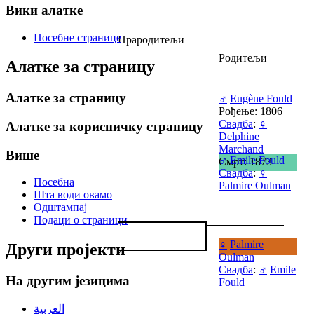
Вики алатке
Посебне странице
Прародитељи
Родитељи
Алатке за страницу
Алатке за страницу
♂
Eugène Fould
Рођење: 1806
Свадба
:
♀
Алатке за корисничку страницу
Delphine
Marchand
Више
♂
Emile Fould
Смрт: 1873
Свадба
:
♀
Посебна
Palmire Oulman
Шта води овамо
Одштампај
Подаци о страници
♀
Palmire
Други пројекти
Oulman
Свадба
:
♂
Emile
На другим језицима
Fould
العربية