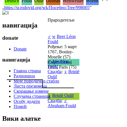
Deutsch
Fould
Oulif
Oulman
Weisweiller
Worms
„
https://sr.rodovid.org/wk/Посебно:Tree/998005
”
1
Прародитељи
навигација
♂
w
Beer Léon
donate
Fould
Рођење: 5 март
Donate
1767, Boulay-
Moselle (57)
навигација
♂
Abraham
Смрт: 13 мај
Fould
1855, Paris (75)
Главна страна
Свадба
:
♀
Brinlé
Радионица
Oulif
Моје породично стабло
Листа презимена
Скорашње измене
♀
Brinlé Oulif
Случајна страница
Свадба
:
♂
Особу додати
Abraham Fould
Помоћ
Вики алатке