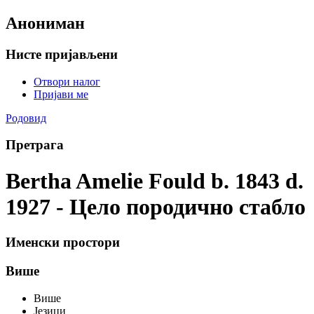
Анониман
Нисте пријављени
Отвори налог
Пријави ме
Родовид
Претрага
Bertha Amelie Fould b. 1843 d.
1927 - Цело породично стабло
Именски простори
Више
Више
Језици