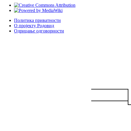
Политика приватности
О пројекту Родовид
Одрицање одговорности