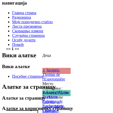
навигација
Главна страна
Радионица
Моје породично стабло
Листа презимена
Скорашње измене
Случајна страница
Особу додати
Помоћ
== 1 ==
Вики алатке
Деца
Вики алатке
♂
Jacques-
Thomas de
Посебне странице
l'Esperonnière
Место
Алатке за страницу
становања :
♀
Louise-Marie-
Rennes (35),
rue
Françoise
de l'Hermine
Алатке за страницу
Robineau de
Свадба
:
♀
Rochequairie
Louise-Marie-
Алатке за корисничку страницу
Свадба
:
♂
Françoise