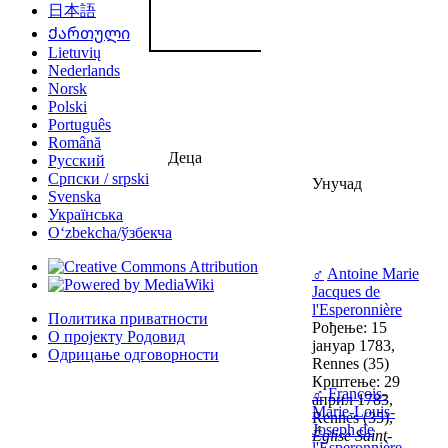
日本語
Ქართული
Lietuvių
Nederlands
Norsk
Polski
Português
Română
Деца
Русский
Српски / srpski
Унучад
Svenska
Українська
Oʻzbekcha/ўзбекча
♂
Antoine Marie
Jacques de
l'Esperonnière
Политика приватности
Рођење: 15
О пројекту Родовид
јануар 1783,
Одрицање одговорности
Rennes (35)
Крштење: 29
♂
François-
април 1783,
Marie-Louis-
Rennes (35),
Joseph de
Église Saint-
l'Esperonnière