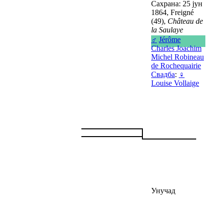
Сахрана: 25 јун
1864, Freigné
(49),
Château de
la Saulaye
♂
Jérôme
Charles Joachim
Michel Robineau
de Rochequairie
Свадба
:
♀
Louise Vollaige
Унучад