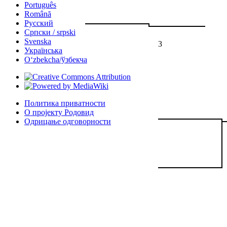
Português
Română
Русский
Српски / srpski
Svenska
3
Українська
Oʻzbekcha/ўзбекча
Политика приватности
О пројекту Родовид
Одрицање одговорности