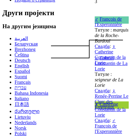
3
Други пројекти
♂
François de
l'Esperonnière
На другим језицима
Титуле :
marquis
de la Roche-
العربية
Bardoul
Беларуская
Свадба
:
♀
Brezhoneg
Catherine
Čeština
Constantin de la
♂
Gabriel
Deutsch
Lorie
Constantin de La
English
Lorie
Español
Титуле :
Suomi
seigneur de La
Français
Lorie
עברית
Свадба
:
♀
Bahasa Indonesia
Renée-Perrine Le
Italiano
Clerc des
♀
Catherine
日本語
Émereaux
Constantin de la
Ქართული
Lorie
Lietuvių
Свадба
:
♂
Nederlands
François de
Norsk
l'Esperonnière
Polski