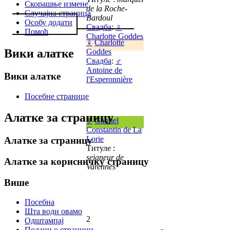
Скорашње измене
de la Roche-
Случајна страница
Bardoul
Особу додати
Свадба
:
♀
Помоћ
Charlotte Goddes
♀
Charlotte
Вики алатке
Goddes
Свадба
:
♂
Antoine de
Вики алатке
l'Esperonnière
Посебне странице
Алатке за страницу
♂
Gabriel
Constantin de La
Lorie
Алатке за страницу
Титуле :
seigneur de
Алатке за корисничку страницу
Varennes
Више
Посебна
Шта води овамо
2
Одштампај
Подаци о страници