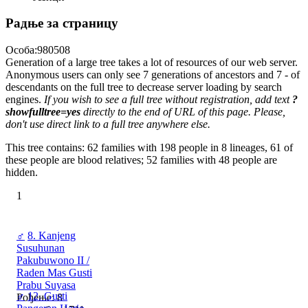
Радње за страницу
Особа:980508
Generation of a large tree takes a lot of resources of our web server.
Anonymous users can only see 7 generations of ancestors and 7 - of
descendants on the full tree to decrease server loading by search
engines.
If you wish to see a full tree without registration, add text
?
showfulltree=yes
directly to the end of URL of this page. Please,
don't use direct link to a full tree anywhere else.
This tree contains: 62 families with 198 people in 8 lineages, 61 of
these people are blood relatives; 52 families with 48 people are
hidden.
1
♂
8. Kanjeng
Susuhunan
Pakubuwono II /
Raden Mas Gusti
Prabu Suyasa
♂
12. Gusti
Рођење: 8