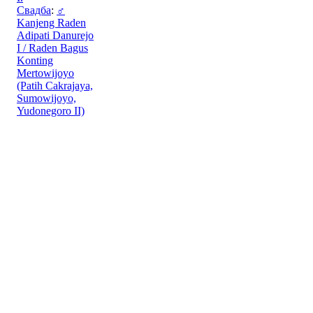
Свадба
:
♂
Kanjeng Raden
Adipati Danurejo
I / Raden Bagus
Konting
Mertowijoyo
(Patih Cakrajaya,
Sumowijoyo,
Yudonegoro II)