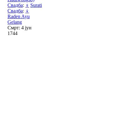
Свадба
:
♀
Surati
Свадба
:
♀
Raden Ayu
Gelang
Смрт: 4 јун
1744