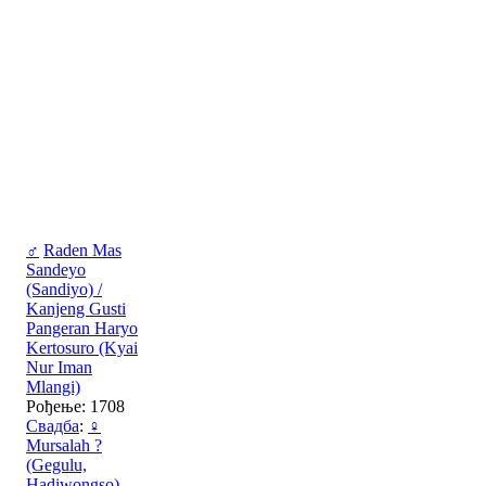
♂
Raden Mas
Sandeyo
(Sandiyo) /
Kanjeng Gusti
Pangeran Haryo
Kertosuro (Kyai
Nur Iman
Mlangi)
Рођење: 1708
Свадба
:
♀
Mursalah ?
(Gegulu,
Hadiwongso)