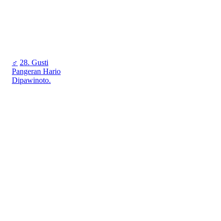
♂
28. Gusti
Pangeran Hario
Dipawinoto.