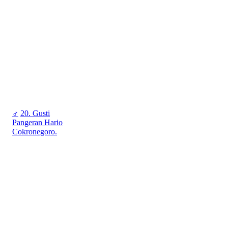
♂
20. Gusti
Pangeran Hario
Cokronegoro.