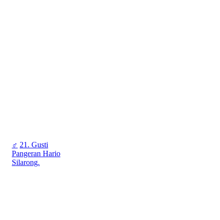
♂
21. Gusti
Pangeran Hario
Silarong.