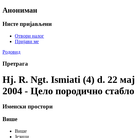
Анониман
Нисте пријављени
Отвори налог
Пријави ме
Родовид
Претрага
Hj. R. Ngt. Ismiati (4) d. 22 мај
2004 - Цело породично стабло
Именски простори
Више
Више
Језици