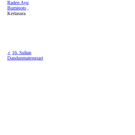
Raden Ayu
Buminoto
,
Kertasura
♂
16. Sultan
Dandunmatengsari