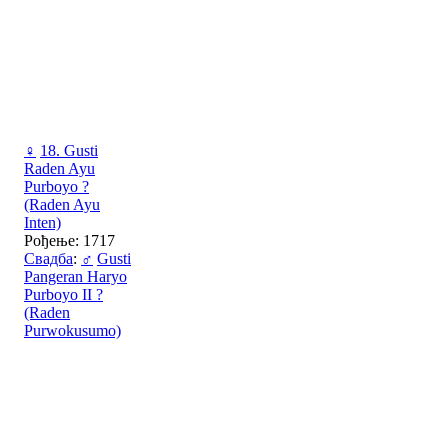
♀
18. Gusti
Raden Ayu
Purboyo ?
(Raden Ayu
Inten)
Рођење: 1717
Свадба
:
♂
Gusti
Pangeran Haryo
Purboyo II ?
(Raden
Purwokusumo)