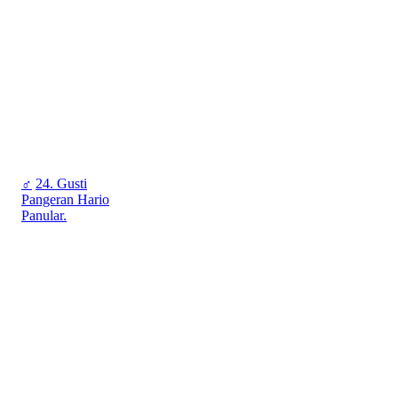
♂
24. Gusti
Pangeran Hario
Panular.