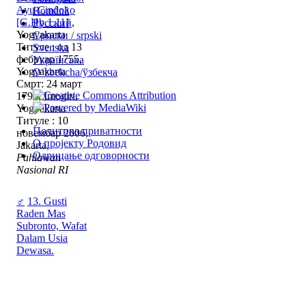
Ayu Cindoko
Română
[G.Hb.1.11]
,
Русский
Yogyakarta
Српски / srpski
Титуле : од 13
Svenska
фебруар 1755,
Українська
Yogyakarta
Oʻzbekcha/ўзбекча
Смрт: 24 март
1792, Imogiri,
Yogyakarta
Титуле : 10
Политика приватности
новембар 2006,
О пројекту Родовид
Jakarta,
Одрицање одговорности
Pahlawan
Nasional RI
♂
13. Gusti
Raden Mas
Subronto, Wafat
Dalam Usia
Dewasa.