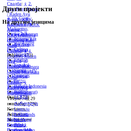
Свадба
:
♀
2.
Други пројекти
Mas Roro Juwati
/ Raden Ayu
♀
10. Gusti
Beruk / KRK
На другим језицима
Kanjeng Ratu
Kadipaten / KRK
Maduretno,
Ageng /
العربية
Garwa Pangeran
KRKTegalraya
Беларуская
Hindranata. ?
(Kanjeng Ratu
Brezhoneg
(Raden Ayu
Mas)
Čeština
Bengkring)
Свадба
:
♀
4.
Deutsch
Рођење: 1711
Bendoro Raden
English
Свадба
:
♂
Ayu
Español
Panembahan
Handayahasmara
Suomi
Cakraningrat IV
/ Mbak Mas Rara
Français
? (Kanjeng
Ketul
עברית
Raden
Свадба
:
♀
Bahasa Indonesia
Tumenggung
Raden Ayu
Italiano
Susroadiningrat)
Wardiningsih
日本語
Смрт: 1738
Титуле : од 29
новембар 1730,
Ქართული
Kartasura,
Lietuvių
Pangeran
♀
11. Gusti
Nederlands
Mangkubumi
Raden Ajeng
Norsk
Свадба
Kacihing,
:
♀
Polski
Bendoro Mas
Dewasa Sedho.
Português