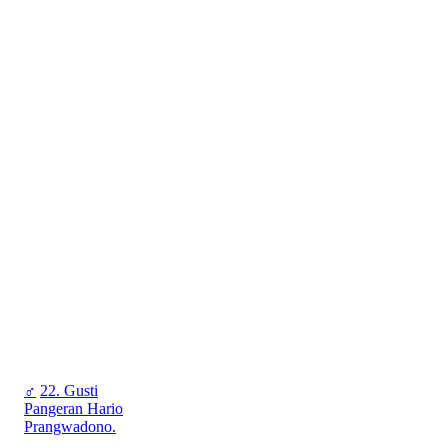
♂
22. Gusti
Pangeran Hario
Prangwadono.