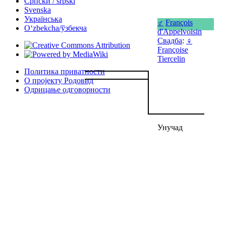
Српски / srpski
Svenska
Українська
♂
François
Oʻzbekcha/ўзбекча
d'Appelvoisin
Свадба
:
♀
Françoise
Tiercelin
Политика приватности
О пројекту Родовид
Одрицање одговорности
Унучад