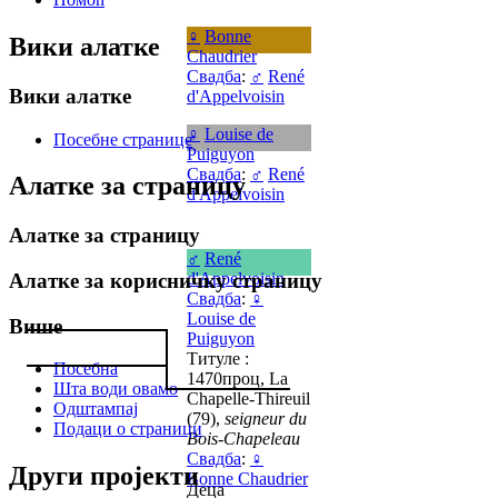
♀
Bonne
Вики алатке
Chaudrier
Свадба
:
♂
René
Вики алатке
d'Appelvoisin
♀
Louise de
Посебне странице
Puiguyon
Свадба
:
♂
René
Алатке за страницу
d'Appelvoisin
Алатке за страницу
♂
René
d'Appelvoisin
Алатке за корисничку страницу
Свадба
:
♀
Louise de
Више
Puiguyon
Титуле :
Посебна
1470проц, La
Шта води овамо
Chapelle-Thireuil
Одштампај
(79),
seigneur du
Подаци о страници
Bois-Chapeleau
Свадба
:
♀
Други пројекти
Bonne Chaudrier
Деца