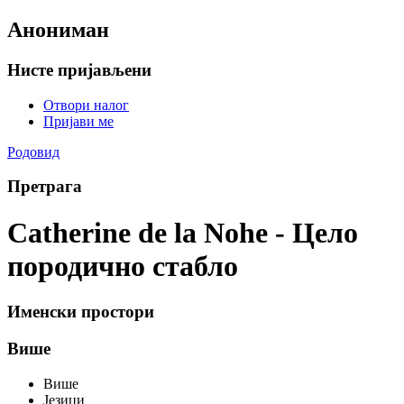
Анониман
Нисте пријављени
Отвори налог
Пријави ме
Родовид
Претрага
Catherine de la Nohe - Цело
породично стабло
Именски простори
Више
Више
Језици