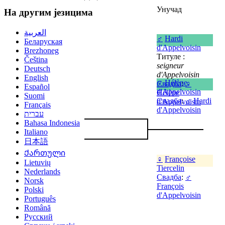
Унучад
На другим језицима
العربية
♂
Hardi
Беларуская
d'Appelvoisin
Brezhoneg
Титуле :
Čeština
seigneur
Deutsch
d'Appelvoisin
English
♀
Hélène
Свадба
:
♀
Español
d'Appelvoisin
Hélène
Suomi
Свадба
:
♂
Hardi
d'Appelvoisin
Français
d'Appelvoisin
עברית
Bahasa Indonesia
Italiano
日本語
Ქართული
♀
Françoise
Lietuvių
Tiercelin
Nederlands
Свадба
:
♂
Norsk
François
Polski
d'Appelvoisin
Português
Română
Русский