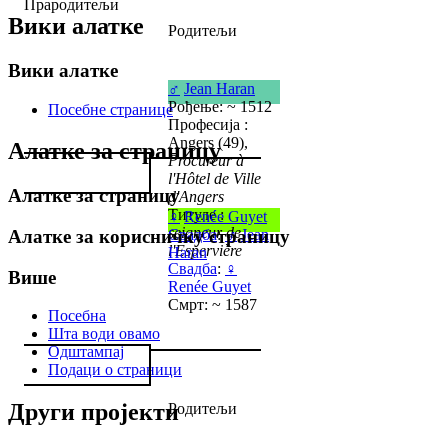
Прародитељи
Вики алатке
Родитељи
Вики алатке
♂
Jean Haran
Рођење: ~ 1512
Посебне странице
Професија :
Angers (49),
Алатке за страницу
Procureur à
l'Hôtel de Ville
Алатке за страницу
d'Angers
Титуле :
♀
Renée Guyet
seigneur de
Свадба
:
♂
Jean
Алатке за корисничку страницу
l'Espervière
Haran
Свадба
:
♀
Више
Renée Guyet
Смрт: ~ 1587
Посебна
Шта води овамо
Одштампај
Подаци о страници
Други пројекти
Родитељи