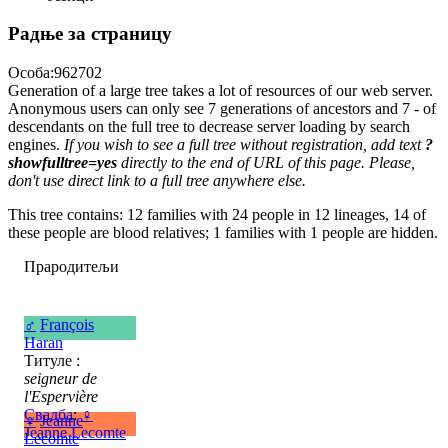
Радње за страницу
Особа:962702
Generation of a large tree takes a lot of resources of our web server.
Anonymous users can only see 7 generations of ancestors and 7 - of
descendants on the full tree to decrease server loading by search
engines.
If you wish to see a full tree without registration, add text
?
showfulltree=yes
directly to the end of URL of this page. Please,
don't use direct link to a full tree anywhere else.
This tree contains: 12 families with 24 people in 12 lineages, 14 of
these people are blood relatives; 1 families with 1 people are hidden.
Прародитељи
♂
François
Haran
Титуле :
seigneur de
l'Espervière
Свадба
:
♀
♀
Jeanne
Jeanne Lecomte
Lecomte