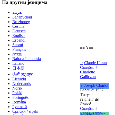
На другим језицима
العربية
Беларуская
Brezhoneg
Čeština
Deutsch
English
Español
Suomi
== 3 ==
Français
עברית
Bahasa Indonesia
♂
Claude Haran
Italiano
Свадба
:
♀
日本語
Charlotte
Ქართული
Galliczon
Lietuvių
Nederlands
♂
Joseph Charlot
Norsk
Рођење: 1537
Polski
Титуле :
Português
seigneur de
Română
Princé
Русский
Свадба
:
♀
Српски / srpski
Renée Haran
♀
Renée Haran