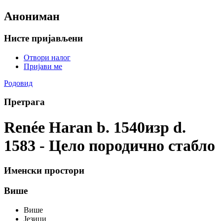
Анониман
Нисте пријављени
Отвори налог
Пријави ме
Родовид
Претрага
Renée Haran b. 1540изр d.
1583 - Цело породично стабло
Именски простори
Више
Више
Језици