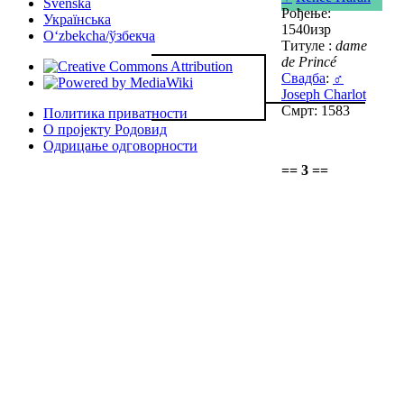
Svenska
Рођење:
Українська
1540изр
Oʻzbekcha/ўзбекча
Титуле :
dame
de Princé
Свадба
:
♂
Joseph Charlot
Смрт: 1583
Политика приватности
О пројекту Родовид
Одрицање одговорности
== 3 ==