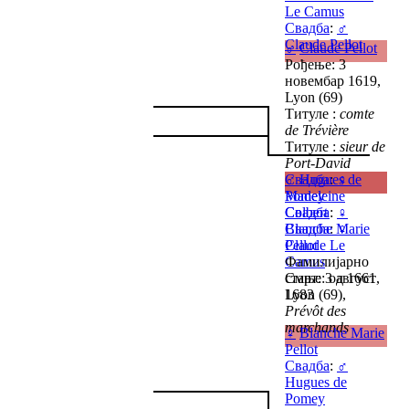
Le Camus
Свадба
:
♂
Claude Pellot
♂
Claude Pellot
Рођење: 3
новембар 1619,
Lyon (69)
Титуле :
comte
de Trévière
Титуле :
sieur de
Port-David
Свадба
♂
Hugues de
:
♀
Madeleine
Pomey
Colbert
Свадба
:
♀
Свадба
Blanche Marie
:
♀
Claude Le
Pellot
Camus
Фамилијарно
Смрт: 3 август
стање: од 1661,
1683
Lyon (69),
Prévôt des
marchands
♀
Blanche Marie
Pellot
Свадба
:
♂
Hugues de
Pomey