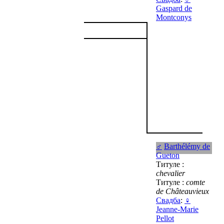
Gaspard de
Montconys
♂
Barthélémy de
Gueton
Титуле :
chevalier
Титуле :
comte
de Châteauvieux
Свадба
:
♀
Jeanne-Marie
Pellot