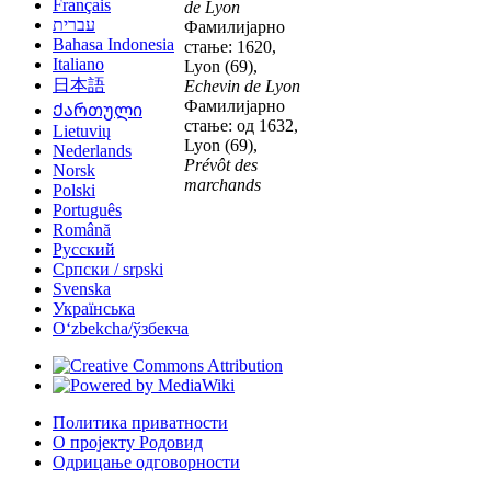
Français
de Lyon
עברית
Фамилијарно
Bahasa Indonesia
стање: 1620,
Italiano
Lyon (69),
日本語
Echevin de Lyon
Фамилијарно
Ქართული
стање: од 1632,
Lietuvių
Lyon (69),
Nederlands
Prévôt des
Norsk
marchands
Polski
Português
Română
Русский
Српски / srpski
Svenska
Українська
Oʻzbekcha/ўзбекча
Политика приватности
О пројекту Родовид
Одрицање одговорности