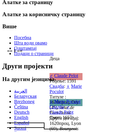
Алатке за страницу
Алатке за корисничку страницу
Више
Посебна
Шта води овамо
Одштампај
== 1 ==
Подаци о страници
Деца
Други пројекти
♂
Claude Pelot
На другим језицима
Рођење: 1591
Свадба
:
♀
Marie
العربية
Poculot
Беларуская
Титуле :
Brezhoneg
♀
Marie Poculot
1620проц, Dry
Čeština
Свадба
:
♂
(45),
sieur de
Deutsch
Claude Pelot
Port-David
English
Смрт: 1657
Други догађај:
Español
1620проц, Lyon
Suomi
(69),
Bourgeois