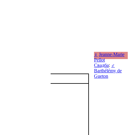
♀
Jeanne-Marie
Pellot
Свадба
:
♂
Barthélémy de
Gueton