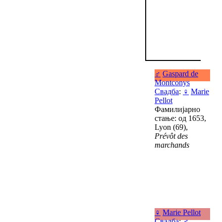
♂
Gaspard de
Montconys
Свадба
:
♀
Marie
Pellot
Фамилијарно
стање: од 1653,
Lyon (69),
Prévôt des
marchands
♀
Marie Pellot
Свадба
:
♂