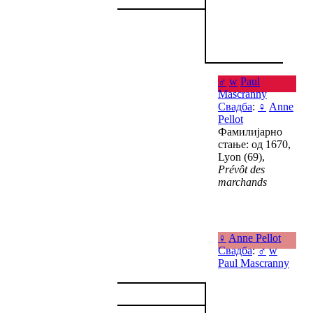
♂
w
Paul
Mascranny
Свадба
:
♀
Anne
Pellot
Фамилијарно
стање: од 1670,
Lyon (69),
Prévôt des
marchands
♀
Anne Pellot
Свадба
:
♂
w
Paul Mascranny