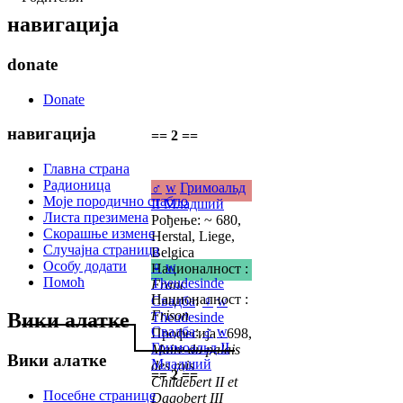
навигација
donate
Donate
навигација
== 2 ==
Главна страна
Радионица
♂
w
Гримоальд
Моје породично стабло
II Младший
Листа презимена
Рођење: ~ 680,
Скорашње измене
Herstal, Liege,
Случајна страница
Belgica
Особу додати
♀
w
Националност :
Помоћ
Theudesinde
Franc
Националност :
Свадба
:
♀
w
Frison
Вики алатке
Theudesinde
Свадба
:
♂
w
Професија : 698,
Гримоальд II
Maire du palais
Вики алатке
Младший
des rois
== 2 ==
Childebert II et
Посебне странице
Dagobert III