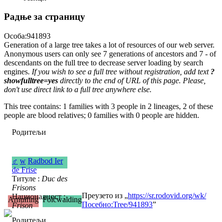
Радње за страницу
Особа:941893
Generation of a large tree takes a lot of resources of our web server.
Anonymous users can only see 7 generations of ancestors and 7 - of
descendants on the full tree to decrease server loading by search
engines.
If you wish to see a full tree without registration, add text
?
showfulltree=yes
directly to the end of URL of this page. Please,
don't use direct link to a full tree anywhere else.
This tree contains: 1 families with 3 people in 2 lineages, 2 of these
people are blood relatives; 0 families with 0 people are hidden.
Родитељи
♂
w
Radbod Ier
de Frise
Титуле :
Duc des
Frisons
Преузето из „
https://sr.rodovid.org/wk/
Националност :
Arnulfing
Folcwalding
Посебно:Tree/941893
”
Frison
Родитељи