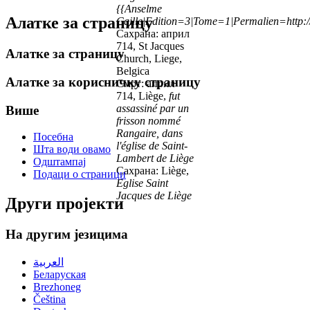
{{Anselme
Алатке за страницу
Caille|Edition=3|Tome=1|Permalien=http://
Сахрана: април
714, St Jacques
Алатке за страницу
Church, Liege,
Belgica
Алатке за корисничку страницу
Смрт: април
714, Liège,
fut
assassiné par un
Више
frisson nommé
Rangaire, dans
Посебна
l'église de Saint-
Шта води овамо
Lambert de Liège
Одштампај
Сахрана: Liège,
Подаци о страници
Eglise Saint
Jacques de Liège
Други пројекти
На другим језицима
العربية
Беларуская
Brezhoneg
Čeština