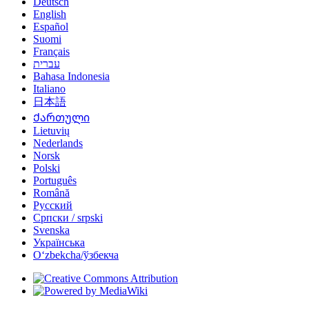
Deutsch
English
Español
Suomi
Français
עברית
Bahasa Indonesia
Italiano
日本語
Ქართული
Lietuvių
Nederlands
Norsk
Polski
Português
Română
Русский
Српски / srpski
Svenska
Українська
Oʻzbekcha/ўзбекча