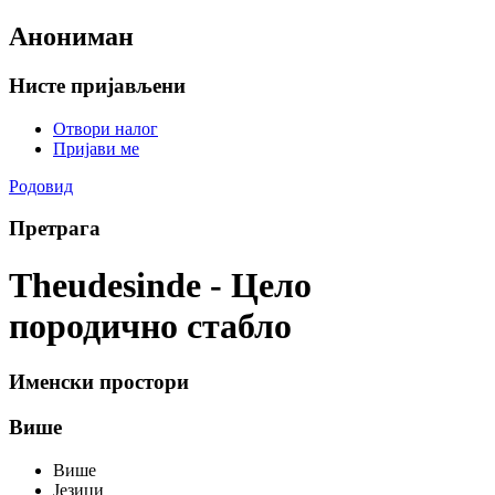
Анониман
Нисте пријављени
Отвори налог
Пријави ме
Родовид
Претрага
Theudesinde - Цело
породично стабло
Именски простори
Више
Више
Језици