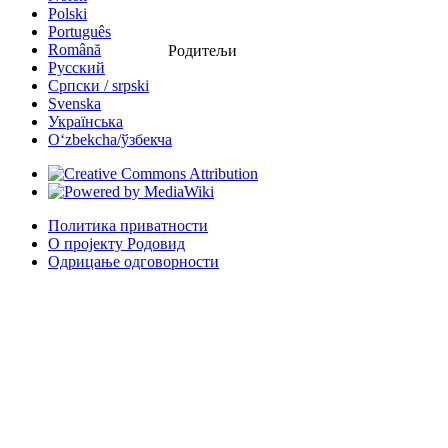
Polski
Português
Română
Родитељи
Русский
Српски / srpski
Svenska
Українська
Oʻzbekcha/ўзбекча
Политика приватности
О пројекту Родовид
Одрицање одговорности