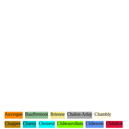
Auvergne
Bauffremont
Brienne
Chalon-Arlay
Chambly
Chappes
Charny
Choiseul
Châteauvillain
Châtenois
Châtillon