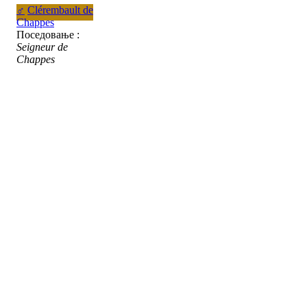
♂
Clérembault de
Chappes
Поседовање :
Seigneur de
Chappes