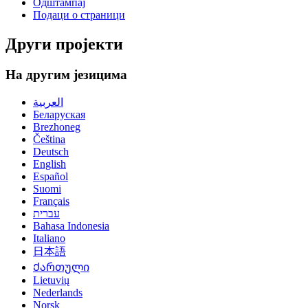
Одштампај
Подаци о страници
Други пројекти
На другим језицима
العربية
Беларуская
Brezhoneg
Čeština
Deutsch
English
Español
Suomi
Français
עברית
Bahasa Indonesia
Italiano
日本語
Ქართული
Lietuvių
Nederlands
Norsk