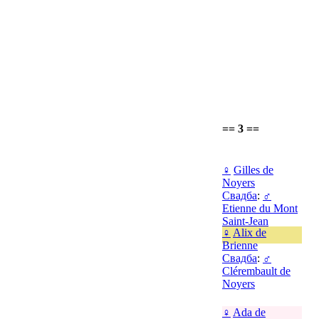
== 3 ==
♀
Gilles de
Noyers
Свадба
:
♂
Etienne du Mont
Saint-Jean
♀
Alix de
Brienne
Свадба
:
♂
Clérembault de
Noyers
♀
Ada de