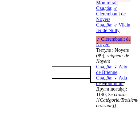
Montmirail
Свадба
:
♂
Clérembault de
Noyers
Свадба
:
♂
Vilain
Ier de Nully
♂
Clérembault de
Noyers
Титуле : Noyers
(89),
seigneur de
Noyers
Свадба
:
♀
Alix
de Brienne
Свадба
:
♀
Ada
de Montmirail
Други догађај:
1190,
Se croisa
[[Catégorie:Troisièm
croisade]]