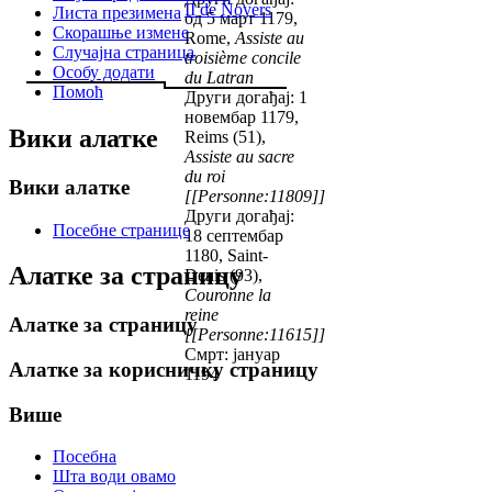
II de Noyers
Листа презимена
од 5 март 1179,
Скорашње измене
Rome,
Assiste au
Случајна страница
troisième concile
Особу додати
du Latran
Помоћ
Други догађај: 1
новембар 1179,
Вики алатке
Reims (51),
Assiste au sacre
du roi
Вики алатке
[[Personne:11809]]
Други догађај:
Посебне странице
18 септембар
1180, Saint-
Алатке за страницу
Denis (93),
Couronne la
reine
Алатке за страницу
[[Personne:11615]]
Смрт: јануар
Алатке за корисничку страницу
1194
Више
Посебна
Шта води овамо