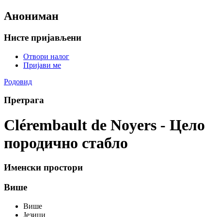
Анониман
Нисте пријављени
Отвори налог
Пријави ме
Родовид
Претрага
Clérembault de Noyers - Цело
породично стабло
Именски простори
Више
Више
Језици