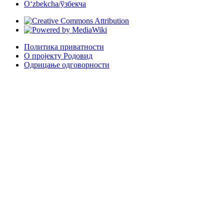
Oʻzbekcha/ўзбекча
Политика приватности
О пројекту Родовид
Одрицање одговорности