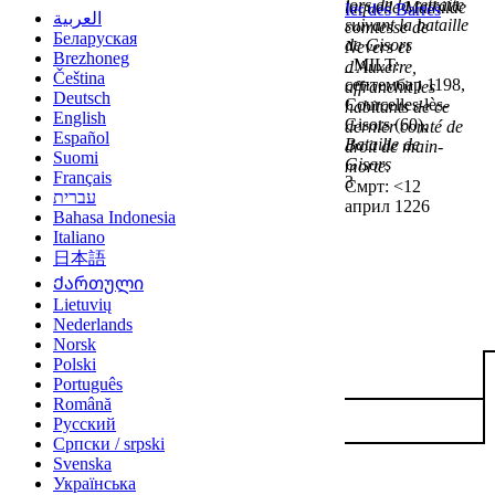
lors de la retraite
laquelle Mathilde
Ier des Barres
العربية
suivant la bataille
comtesse de
Беларуская
de Gisors
Nevers et
Brezhoneg
_MILT:
d'Auxerre,
Čeština
септембар 1198,
affranchit les
Deutsch
Courcelles-lès-
habitants de ce
English
Gisors (60),
dernier comté de
Español
Bataille de
droit de main-
Suomi
Gisors
morte.
Français
3
Смрт: <12
עברית
април 1226
Bahasa Indonesia
Italiano
日本語
Ქართული
Lietuvių
Nederlands
Norsk
Polski
Português
Română
Русский
Српски / srpski
Svenska
Українська