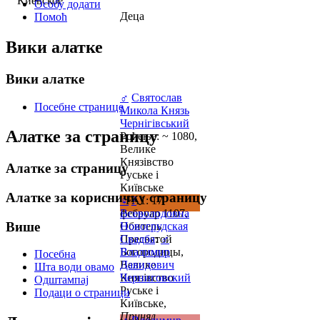
Киевское
Особу додати
Деца
Помоћ
Вики алатке
Вики алатке
♂
Святослав
Посебне странице
Микола Князь
Чернігівський
Алатке за страницу
Рођење: ~ 1080,
Велике
Князівство
Алатке за страницу
Руське і
Київське
Алатке за корисничку страницу
_FA1: 17
♀
?
фебруар 1107,
Всеволодовна
Више
Обитель
Новогрудская
Пресвятой
Свадба
:
♂
Богородицы,
Владимир
Посебна
Велике
Давидович
Шта води овамо
Князівство
Черниговский
Одштампај
Руське і
Подаци о страници
Київське,
Принял