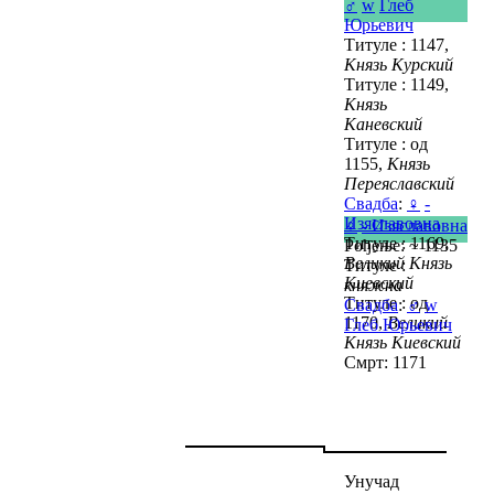
♂
w
Глеб
Юрьевич
Титуле : 1147,
Князь Курский
Титуле : 1149,
Князь
Каневский
Титуле : од
1155,
Князь
Переяславский
Свадба
:
♀
-
Изяславовна
♀
- Изяславовна
Титуле : 1169,
Рођење: ~ 1135
Великий Князь
Титуле :
Киевский
княжна
Титуле : од
Свадба
:
♂
w
1170,
Великий
Глеб Юрьевич
Князь Киевский
Смрт: 1171
Унучад