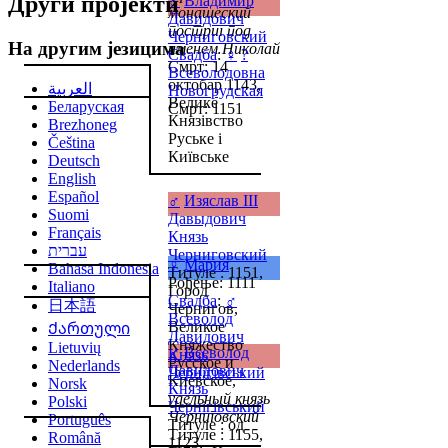
Други пројекти
♂
Владимир
монашеский
Давидович
постриг под
Черниговский
На другим језицима
именем Николай
Свадба
:
♀
?
Смрт: 14
Всеволодовна
октобар 1143,
العربية
Новогрудская
Велике
Беларуская
Смрт: 1151
Князівство
Brezhoneg
Руське і
Čeština
Київське
Deutsch
English
Español
♂
Изяслав III
Suomi
Давыдович
Français
Князь
עברית
Черниговский
♀
Мария
Bahasa Indonesia
Титуле : 1151,
Рођење: 1111
Italiano
Город
Свадба
:
♂
日本語
Чернигов,
Всеволод
Великое
Ქართული
Давидович
Княжество
Lietuvių
♂
Всеволод
Князь
Русское и
Nederlands
Давидович
Чернігівський
Киевское,
Norsk
Князь
удельный князь
Polski
Чернігівський
Черниговский
Português
Титуле : од
Титуле : 1155,
Română
1123,