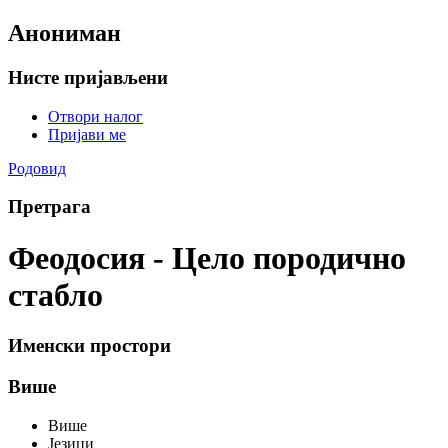
Анониман
Нисте пријављени
Отвори налог
Пријави ме
Родовид
Претрага
Феодосия - Цело породично
стабло
Именски простори
Више
Више
Језици