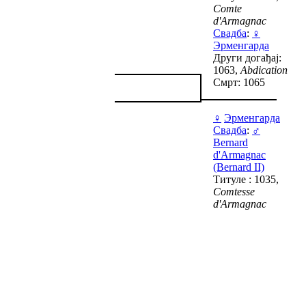
Comte
d'Armagnac
Свадба
:
♀
Эрменгарда
Други догађај:
1063,
Abdication
Смрт: 1065
♀
Эрменгарда
Свадба
:
♂
Bernard
d'Armagnac
(Bernard II)
Титуле : 1035,
Comtesse
d'Armagnac