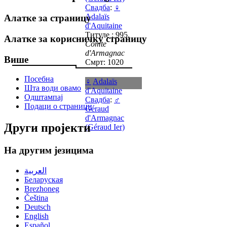
Свадба
:
♀
Adalaïs
Алатке за страницу
d'Aquitaine
Титуле : 995,
Алатке за корисничку страницу
Comte
d'Armagnac
Више
Смрт: 1020
Посебна
♀
Adalaïs
Шта води овамо
d'Aquitaine
Одштампај
Свадба
:
♂
Подаци о страници
Géraud
d'Armagnac
Други пројекти
(Géraud Ier)
На другим језицима
العربية
Беларуская
Brezhoneg
Čeština
Deutsch
English
Español