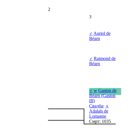
2
3
♂
Auriol de
Béarn
♂
Raimond de
Béarn
♂
w
Gaston de
Béarn (Gaston
III)
Свадба
:
♀
Adalaïs de
Lomagne
Смрт: 1035