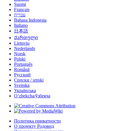
Suomi
Français
עברית
Bahasa Indonesia
Italiano
日本語
Ქართული
Lietuvių
Nederlands
Norsk
Polski
Português
Română
Русский
Српски / srpski
Svenska
Українська
Oʻzbekcha/ўзбекча
Политика приватности
О пројекту Родовид