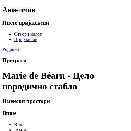
Анониман
Нисте пријављени
Отвори налог
Пријави ме
Родовид
Претрага
Marie de Béarn - Цело
породично стабло
Именски простори
Више
Више
Језици