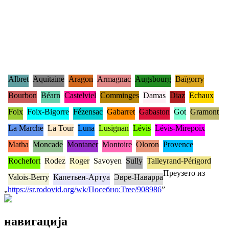
Albret
Aquitaine
Aragon
Armagnac
Augsbourg
Baïgorry
Bourbon
Béarn
Castelviel
Comminges
Damas
Diaz
Echaux
Foix
Foix-Bigorre
Fézensac
Gabarret
Gabaston
Got
Gramont
La Marche
La Tour
Luna
Lusignan
Lévis
Lévis-Mirepoix
Matha
Moncade
Montaner
Montoire
Oloron
Provence
Rochefort
Rodez
Roger
Savoyen
Sully
Talleyrand-Périgord
Преузето из
Valois-Berry
Капетьен-Артуа
Эвре-Наварра
„
https://sr.rodovid.org/wk/Посебно:Tree/908986
”
навигација