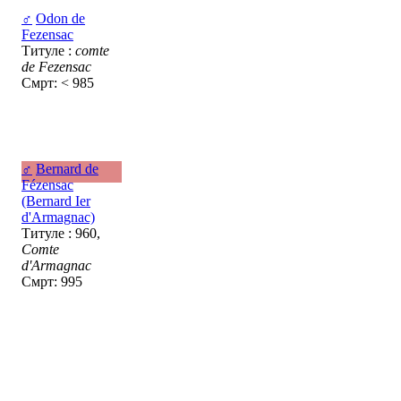
♂
Odon de
Fezensac
Титуле :
comte
de Fezensac
Смрт: < 985
♂
Bernard de
Fézensac
(Bernard Ier
d'Armagnac)
Титуле : 960,
Comte
d'Armagnac
Смрт: 995