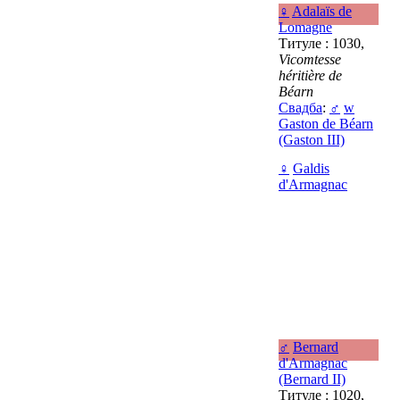
♀
Adalaïs de
Lomagne
Титуле : 1030,
Vicomtesse
héritière de
Béarn
Свадба
:
♂
w
Gaston de Béarn
(Gaston III)
♀
Galdis
d'Armagnac
♂
Bernard
d'Armagnac
(Bernard II)
Титуле : 1020,