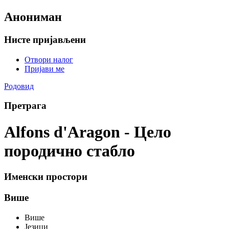
Анониман
Нисте пријављени
Отвори налог
Пријави ме
Родовид
Претрага
Alfons d'Aragon - Цело
породично стабло
Именски простори
Више
Више
Језици