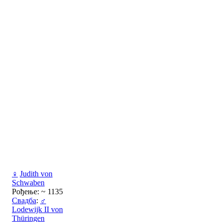
♀
Judith von
Schwaben
Рођење: ~ 1135
Свадба
:
♂
Lodewijk II von
Thüringen