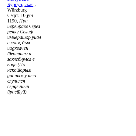
Бургундская
,
Würzburg
Смрт: 10 јун
1190,
При
переправе через
речку Селиф
император упал
с коня, был
подхвачен
течением и
захлебнулся в
воде.(По
некоторым
данным,у него
случился
сердечный
приступ)