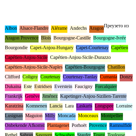
Преузето из
Albon
Alsace-Flandre
Alérame
Andechs
Aragon
Aragon Provence
Blois
Bourgogne-Castille
Bourgogne-Ivrée
Bourgondie
Capet-Anjou-Hungary
Capet-Courtenay
Capétien
Capétien-Anjou-Sicile
Capétien-Anjou-Sicile-Durazzo
Capétien-Anjou-Sicile-Naples
Capétien-Bourgogne
Chatillon
Clifford
Coligny
Courtenay
Courtenay-Tanlay
Cumania
Donzy
Dukaina
Este
Estridsen
Everstein
Faucigny
Forcalquier
Frankrijk
Genève
Jiménez
Kapetinger-Anjou-Sizilien-Tarente
Karatzina
Komnenen
Lancia
Lara
Laskaris
Longspee
Lorraine
Lusignan
Maguion
Milly
Moncada
Monceaux
Montpellier
Onbekende Afkomst
Plantagenet
Porhoët
Provence
Ramnulfide
Rethel
Sabran
Savoyen
Schwaben
Staufer
Tosny
Toulouse