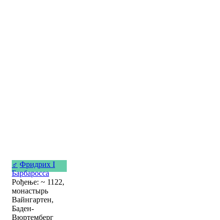
♂
Фридрих I
Барбаросса
Рођење: ~ 1122,
монастырь
Вайнгартен,
Баден-
Вюртемберг