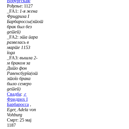
Вобургская/
Рођење: 1127
_FA1:
1-я жена
Фридриха I
Барбароссы(этот
брак был без
детей)
_FA2:
эта пара
развелась в
марте 1153
года
_FA3:
вышла 2-
м браком за
Дито фон
Равенсбурга(от
этого брака
было семеро
детей)
Свадба
:
♂
Фридрих I
Барбаросса
,
Eger, Adela von
Vohburg
Смрт: 25 мај
1187