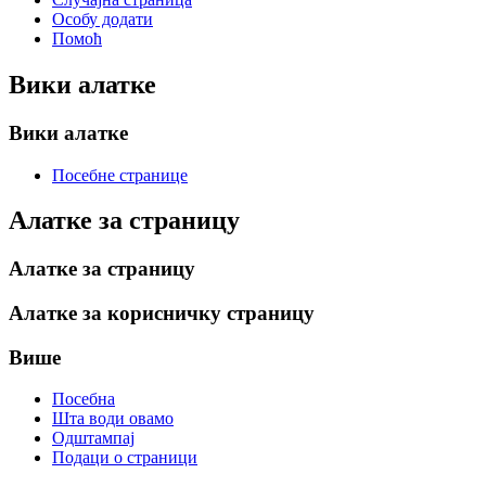
Особу додати
Помоћ
Вики алатке
Вики алатке
Посебне странице
Алатке за страницу
Алатке за страницу
Алатке за корисничку страницу
Више
Посебна
Шта води овамо
Одштампај
Подаци о страници