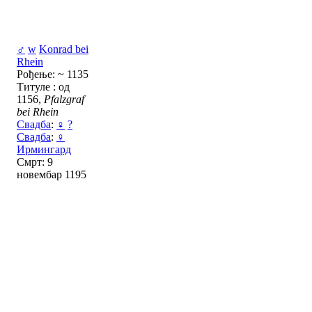
♂
w
Konrad bei
Rhein
Рођење: ~ 1135
Титуле : од
1156,
Pfalzgraf
bei Rhein
Свадба
:
♀
?
Свадба
:
♀
Ирмингард
Смрт: 9
новембар 1195