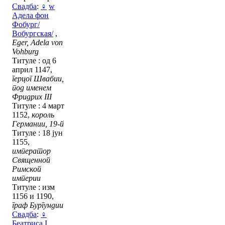
Свадба
:
♀
w
Адела фон
Фобург/
Вобургская/
,
Eger, Adela von
Vohburg
Титуле : од 6
април 1147,
герцог Швабии,
под именем
Фридрих III
Титуле : 4 март
1152,
король
Германии, 19-й
Титуле : 18 јун
1155,
император
Священной
Римской
империи
Титуле : изм
1156 и 1190,
граф Бургундии
Свадба
:
♀
Беатриса I