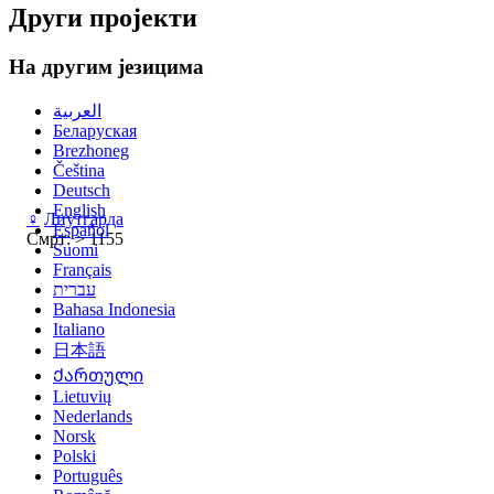
Други пројекти
На другим језицима
العربية
Беларуская
Brezhoneg
Čeština
Deutsch
English
♀
Лиутгарда
Español
Смрт: > 1155
Suomi
Français
עברית
Bahasa Indonesia
Italiano
日本語
Ქართული
Lietuvių
Nederlands
Norsk
Polski
Português