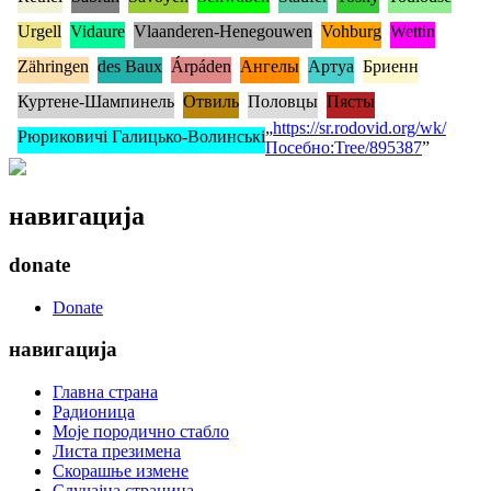
Urgell
Vidaure
Vlaanderen-Henegouwen
Vohburg
Wettin
Zähringen
des Baux
Árpáden
Ангелы
Артуа
Бриенн
Куртене-Шампинель
Отвиль
Половцы
Пясты
„
https://sr.rodovid.org/wk/
Рюриковичі Галицько-Волинські
Посебно:Tree/895387
”
навигација
donate
Donate
навигација
Главна страна
Радионица
Моје породично стабло
Листа презимена
Скорашње измене
Случајна страница