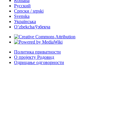
Română
Русский
Српски / srpski
Svenska
Українська
Oʻzbekcha/ўзбекча
Политика приватности
О пројекту Родовид
Одрицање одговорности