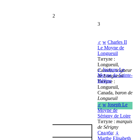
2
3
♂
w
Charles II
Le Moyne de
Longueuil
Титуле :
Longueuil,
♂
Jacques Le
Canada,
seigneur
Moyne de Sainte-
de Longueuil
Hélène
Титуле :
Longueuil,
Canada,
baron de
Longueuil
♂
w
Joseph Le
Moyne de
Sérigny de Loire
Титуле :
marquis
de Sérigny
Свадба
:
♀
Marthe Elisabeth