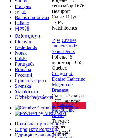
Рођење: 17
Suomi
септембар 1676,
Français
Beauport
עברית
Смрт: 11 јун
Bahasa Indonesia
1744,
Italiano
Natchitoches
日本語
Ქართული
♂
w
Charles
Lietuvių
Juchereau de
Nederlands
Saint-Denis
Norsk
Рођење: 5
Polski
децембар 1655,
Português
Québec
Română
Свадба
:
♀
Русский
Denise Catherine
Српски / srpski
Migeon de
Svenska
Branssat
Українська
Смрт: 27 август
Oʻzbekcha/ўзбекча
1703,
Au pays
♂
François
des Illinois
Magdeleine
Ruette
Титуле :
Политика приватности
seigneur
О пројекту Родовид
d’Auteuil
Одрицање одговорности
Свадба
:
♀