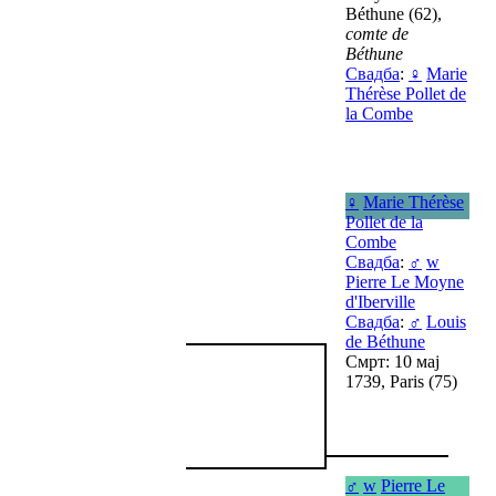
Béthune (62),
comte de
Béthune
Свадба
:
♀
Marie
Thérèse Pollet de
la Combe
♀
Marie Thérèse
Pollet de la
Combe
Свадба
:
♂
w
Pierre Le Moyne
d'Iberville
Свадба
:
♂
Louis
de Béthune
Смрт: 10 мај
1739, Paris (75)
♂
w
Pierre Le