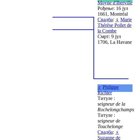
Moyne d'Iberville
Рођење: 16 јул
1661, Montréal
Свадба
:
♀
Marie
Thérèse Pollet de
la Combe
Смрт: 9 јул
1706, La Havane
♂
Philippe
Richier
Титуле :
seigneur de la
Rochelongchamps
Титуле :
seigneur de
Touchelonge
Свадба
:
♀
Suzanne de