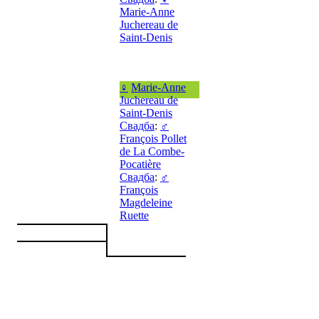
Marie-Anne
Juchereau de
Saint-Denis
♀
Marie-Anne
Juchereau de
Saint-Denis
Свадба
:
♂
François Pollet
de La Combe-
Pocatière
Свадба
:
♂
François
Magdeleine
Ruette