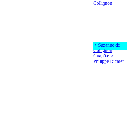
Collignon
♀
Suzanne de
Collignon
Свадба
:
♂
Philippe Richier