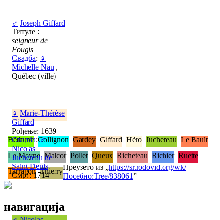
♂
Joseph Giffard
Титуле :
seigneur de
Fougis
Свадба
:
♀
Michelle Nau
,
Québec (ville)
♀
Marie-Thérèse
Giffard
Рођење: 1639
Béthune
Свадба
:
Collignon
♂
Gardey
Giffard
Héro
Juchereau
Le Bault
Nicolas
Le Moyne
Malcor
Pollet
Queux
Richeteau
Richier
Ruette
Juchereau de
Saint-Denis
Преузето из „
https://sr.rodovid.org/wk/
Tarragon
Thierry
Смрт: 1714
Посебно:Tree/838061
”
навигација
♂
Nicolas