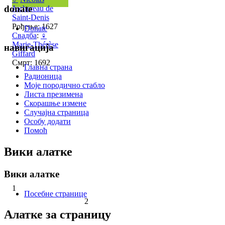
donate
Juchereau de
Saint-Denis
Рођење: 1627
Donate
Свадба
:
♀
Marie-Thérèse
навигација
Giffard
Смрт: 1692
Главна страна
Радионица
Моје породично стабло
Листа презимена
Скорашње измене
Случајна страница
Особу додати
Помоћ
Вики алатке
Вики алатке
1
Посебне странице
2
Алатке за страницу