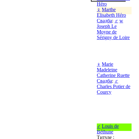
Héro
♀
Marthe
Elisabeth Héro
Свадба
:
♂
w
Joseph Le
Moyne de
Sérigny de Loire
♀
Marie
Madeleine
Catherine Ruette
Свадба
:
♂
Charles Potier de
Courcy
♂
Louis de
Béthune
Титуле :