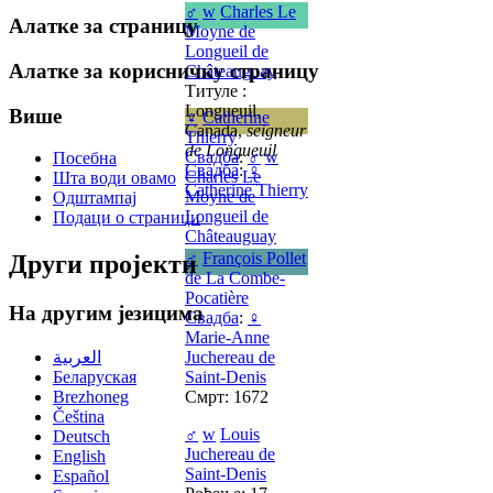
♂
w
Charles Le
Алатке за страницу
Moyne de
Longueil de
Алатке за корисничку страницу
Châteauguay
Титуле :
Longueuil,
Више
♀
Catherine
Canada,
seigneur
Thierry
de Longueuil
Свадба
:
♂
w
Посебна
Свадба
:
♀
Charles Le
Шта води овамо
Catherine Thierry
Moyne de
Одштампај
Longueil de
Подаци о страници
Châteauguay
♂
François Pollet
Други пројекти
de La Combe-
Pocatière
На другим језицима
Свадба
:
♀
Marie-Anne
العربية
Juchereau de
Беларуская
Saint-Denis
Brezhoneg
Смрт: 1672
Čeština
♂
w
Louis
Deutsch
Juchereau de
English
Saint-Denis
Español