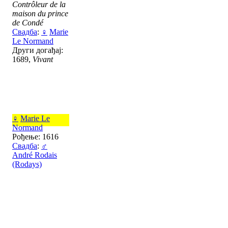
Contrôleur de la
maison du prince
de Condé
Свадба
:
♀
Marie
Le Normand
Други догађај:
1689,
Vivant
♀
Marie Le
Normand
Рођење: 1616
Свадба
:
♂
André Rodais
(Rodays)