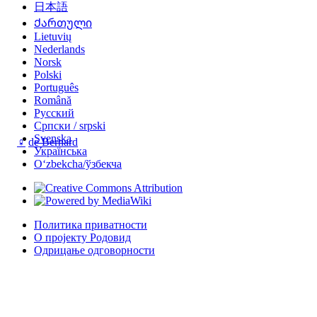
日本語
Ქართული
Lietuvių
Nederlands
Norsk
Polski
Português
Română
Русский
Српски / srpski
Svenska
♀
de Bernard
Українська
Oʻzbekcha/ўзбекча
Политика приватности
О пројекту Родовид
Одрицање одговорности