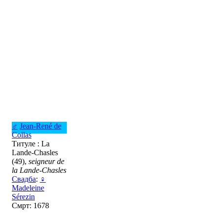
♂
Jean-René de
Collas
Титуле : La
Lande-Chasles
(49),
seigneur de
la Lande-Chasles
Свадба
:
♀
Madeleine
Sérezin
Смрт: 1678