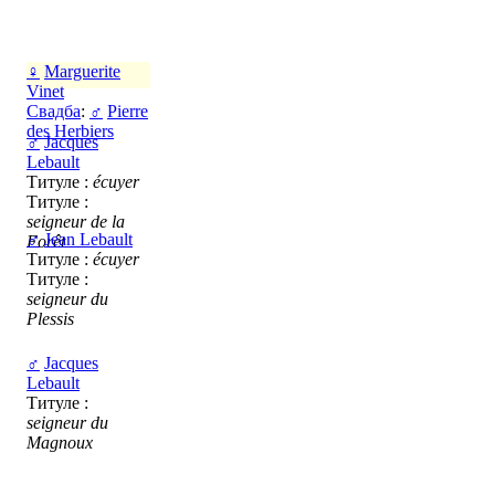
♀
Marguerite
Vinet
Свадба
:
♂
Pierre
des Herbiers
♂
Jacques
Lebault
Титуле :
écuyer
Титуле :
seigneur de la
♂
Jean Lebault
Forêt
Титуле :
écuyer
Титуле :
seigneur du
Plessis
♂
Jacques
Lebault
Титуле :
seigneur du
Magnoux