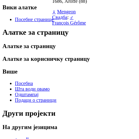
1686, Aroffe (88)
Вики алатке
♀
Mengeon
Свадба
:
♂
Посебне странице
François Gérôme
Алатке за страницу
Алатке за страницу
Алатке за корисничку страницу
Више
Посебна
Шта води овамо
Одштампај
Подаци о страници
Други пројекти
На другим језицима