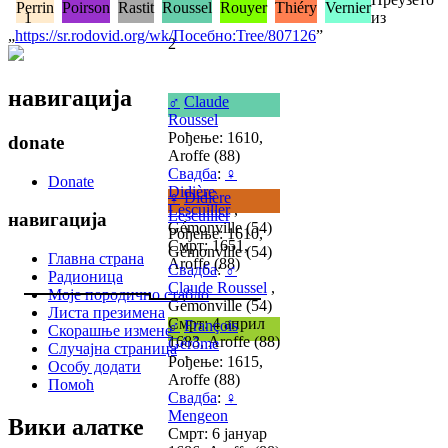
Perrin
Poirson
Rastit
Roussel
Rouyer
Thiéry
Vernier
1
из
„
https://sr.rodovid.org/wk/Посебно:Tree/807126
”
2
навигација
♂
Claude
Roussel
Рођење: 1610,
donate
Aroffe (88)
Свадба
:
♀
Donate
Didière
♀
Didière
Lescuiller
,
Lescuiller
навигација
Gémonville (54)
Рођење: 1610,
Смрт: 1651,
Gémonville (54)
Главна страна
Aroffe (88)
Свадба
:
♂
Радионица
Claude Roussel
,
Моје породично стабло
Gémonville (54)
Листа презимена
Смрт: 4 април
♂
François
Скорашње измене
1683, Aroffe (88)
Gérôme
Случајна страница
Рођење: 1615,
Особу додати
Aroffe (88)
Помоћ
Свадба
:
♀
Mengeon
Вики алатке
Смрт: 6 јануар