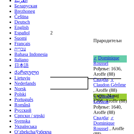
العربية
Беларуская
Brezhoneg
Čeština
Deutsch
English
Español
2
Suomi
Прародитељи
Français
עברית
Bahasa Indonesia
♂
Dominique
Italiano
Roussel
日本語
Рођење: 1636,
Ქართული
Aroffe (88)
Lietuvių
Свадба
:
♀
Nederlands
Claudon Gérôme
Norsk
, Aroffe (88)
Polski
Смрт: 24 мај
♀
Claudon
Português
1706, Aroffe (88)
Gérôme
Română
Рођење: 1640,
Русский
Aroffe (88)
Српски / srpski
Свадба
:
♂
Svenska
Dominique
Українська
Roussel
, Aroffe
Oʻzbekcha/ўзбекча
(88)