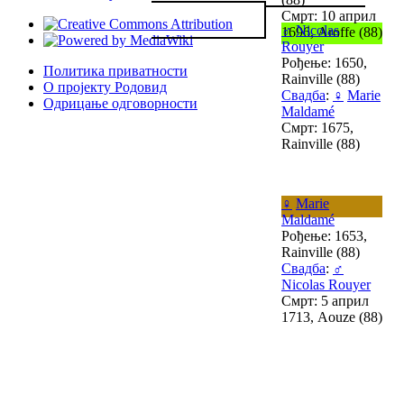
Смрт: 10 април
♂
Nicolas
1696, Aroffe (88)
Rouyer
Рођење: 1650,
Политика приватности
Rainville (88)
О пројекту Родовид
Свадба
:
♀
Marie
Одрицање одговорности
Maldamé
Смрт: 1675,
Rainville (88)
♀
Marie
Maldamé
Рођење: 1653,
Rainville (88)
Свадба
:
♂
Nicolas Rouyer
Смрт: 5 април
1713, Aouze (88)