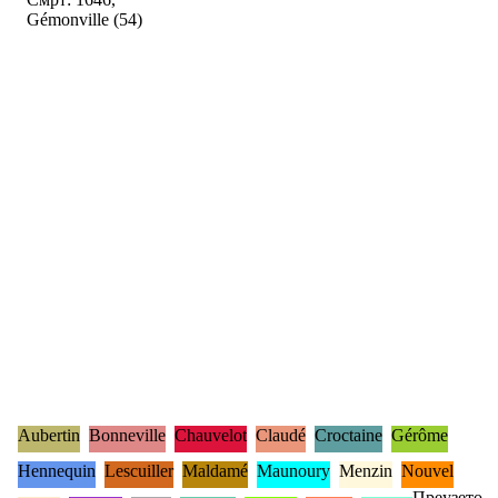
Gémonville (54)
Aubertin
Bonneville
Chauvelot
Claudé
Croctaine
Gérôme
Hennequin
Lescuiller
Maldamé
Maunoury
Menzin
Nouvel
Преузето