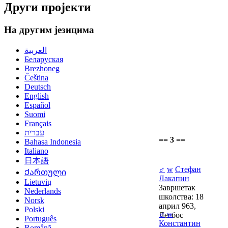
Други пројекти
На другим језицима
العربية
Беларуская
Brezhoneg
Čeština
Deutsch
English
Español
Suomi
Français
עברית
== 3 ==
Bahasa Indonesia
Italiano
日本語
♂
w
Стефан
Ქართული
Лакапин
Lietuvių
Завршетак
Nederlands
школства: 18
Norsk
април 963,
Polski
♂
w
Лесбос
Português
Константин
Română