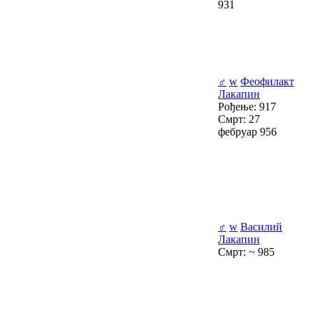
931
♂
w
Феофилакт
Лакапин
Рођење: 917
Смрт: 27
фебруар 956
♂
w
Василий
Лакапин
Смрт: ~ 985