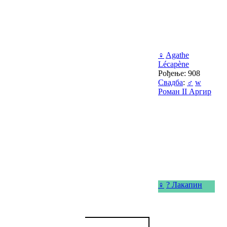
♀
Agathe
Lécapène
Рођење: 908
Свадба
:
♂
w
Роман II Аргир
♀
? Лакапин