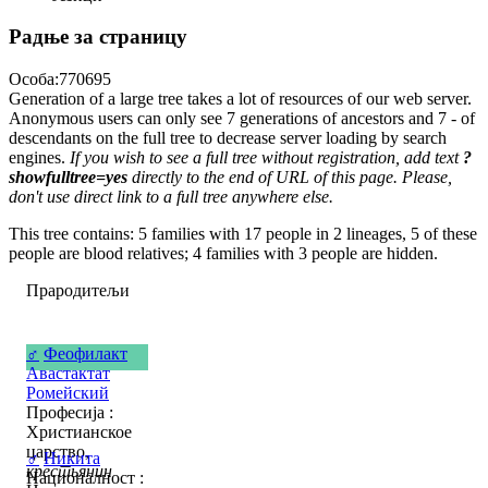
Радње за страницу
Особа:770695
Generation of a large tree takes a lot of resources of our web server.
Anonymous users can only see 7 generations of ancestors and 7 - of
descendants on the full tree to decrease server loading by search
engines.
If you wish to see a full tree without registration, add text
?
showfulltree=yes
directly to the end of URL of this page. Please,
don't use direct link to a full tree anywhere else.
This tree contains: 5 families with 17 people in 2 lineages, 5 of these
people are blood relatives; 4 families with 3 people are hidden.
Прародитељи
♂
Феофилакт
Авастактат
Ромейский
Професија :
Христианское
царство,
♂
Никита
крестьянин
Националност :