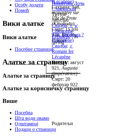
(Lécapène)
Никитова Дочь
Особу додати
Сахрана: 948,
Славянская
Помоћ
monastère sur
Титуле :
l’île de Prote
Августа
Вики алатке
(Kinaliada)
Свадба
:
♂
w
Смрт: 15 јун
Christophe
948,
♀
w
Îles des
Théodora ?
Вики алатке
Lécapène
,
in
Princes
(Lécapène)
spring
Свадба
:
♂
Посебне странице
Romain Ier
Lécapène
Алатке за страницу
Титуле : август
921,
Augusta
(impératrice)
Алатке за страницу
Смрт: 20
фебруар 922
Алатке за корисничку страницу
Више
Посебна
Шта води овамо
Родитељи
Одштампај
Подаци о страници