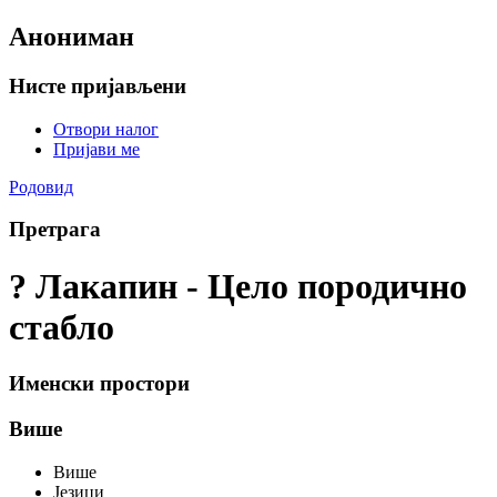
Анониман
Нисте пријављени
Отвори налог
Пријави ме
Родовид
Претрага
? Лакапин - Цело породично
стабло
Именски простори
Више
Више
Језици