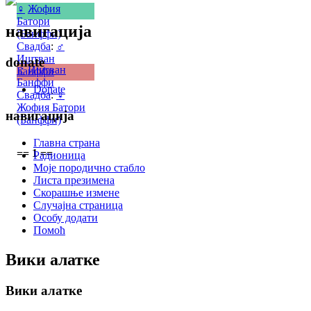
♀
Жофия
Батори
навигација
(Банффи)
Свадба
:
♂
Иштван
donate
♂
Иштван
Банффи
Банффи
Donate
Свадба
:
♀
Жофия Батори
навигација
(Банффи)
Главна страна
== 1 ==
Радионица
Моје породично стабло
Листа презимена
Скорашње измене
Случајна страница
Особу додати
Помоћ
Вики алатке
Вики алатке