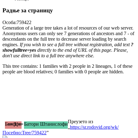
Радње за страницу
Особа:759422
Generation of a large tree takes a lot of resources of our web server.
Anonymous users can only see 7 generations of ancestors and 7 - of
descendants on the full tree to decrease server loading by search
engines.
If you wish to see a full tree without registration, add text
?
showfulltree=yes
directly to the end of URL of this page. Please,
don't use direct link to a full tree anywhere else.
This tree contains: 1 families with 2 people in 2 lineages, 1 of these
people are blood relatives; 0 families with 0 people are hidden.
Преузето из
Банффи
== 1 ==
Батори Штанислофи
„
https://sr.rodovid.org/wk/
Посебно:Tree/759422
”