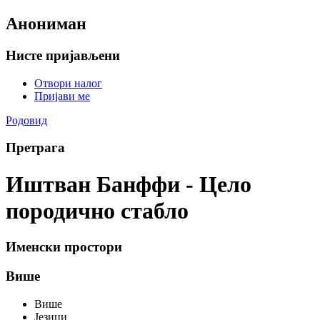
Анониман
Нисте пријављени
Отвори налог
Пријави ме
Родовид
Претрага
Иштван Банффи - Цело
породично стабло
Именски простори
Више
Више
Језици