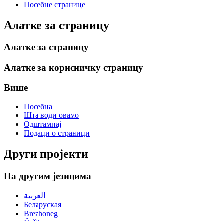
Посебне странице
Алатке за страницу
Алатке за страницу
Алатке за корисничку страницу
Више
Посебна
Шта води овамо
Одштампај
Подаци о страници
Други пројекти
На другим језицима
العربية
Беларуская
Brezhoneg