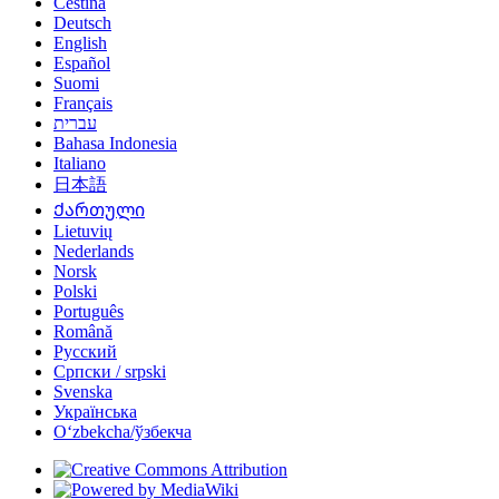
Čeština
Deutsch
English
Español
Suomi
Français
עברית
Bahasa Indonesia
Italiano
日本語
Ქართული
Lietuvių
Nederlands
Norsk
Polski
Português
Română
Русский
Српски / srpski
Svenska
Українська
Oʻzbekcha/ўзбекча