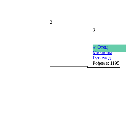
2
3
♂
Отец
Миклоша
Гуткелед
Рођење: 1195