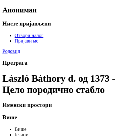
Анониман
Нисте пријављени
Отвори налог
Пријави ме
Родовид
Претрага
László Báthory d. од 1373 -
Цело породично стабло
Именски простори
Више
Више
Језици