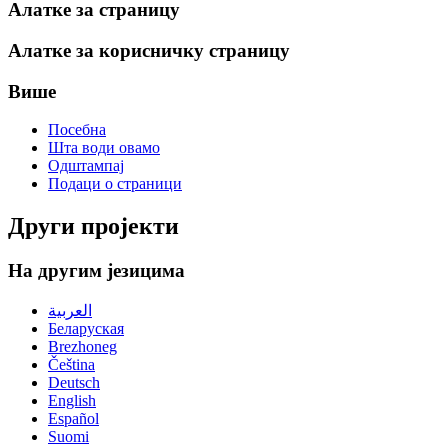
Алатке за страницу
Алатке за корисничку страницу
Више
Посебна
Шта води овамо
Одштампај
Подаци о страници
Други пројекти
На другим језицима
العربية
Беларуская
Brezhoneg
Čeština
Deutsch
English
Español
Suomi