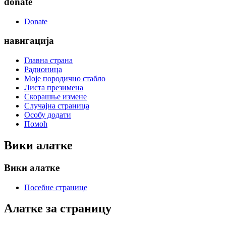
donate
Donate
навигација
Главна страна
Радионица
Моје породично стабло
Листа презимена
Скорашње измене
Случајна страница
Особу додати
Помоћ
Вики алатке
Вики алатке
Посебне странице
Алатке за страницу