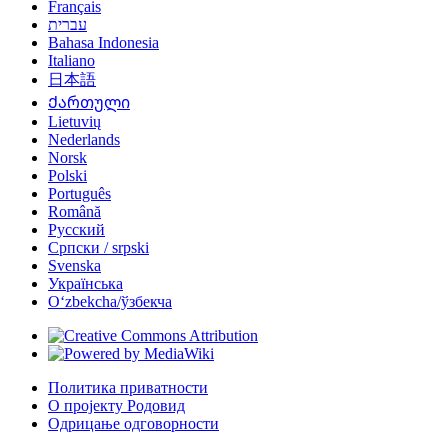
Français
עברית
Bahasa Indonesia
Italiano
日本語
Ქართული
Lietuvių
Nederlands
Norsk
Polski
Português
Română
Русский
Српски / srpski
Svenska
Українська
Oʻzbekcha/ўзбекча
Политика приватности
О пројекту Родовид
Одрицање одговорности