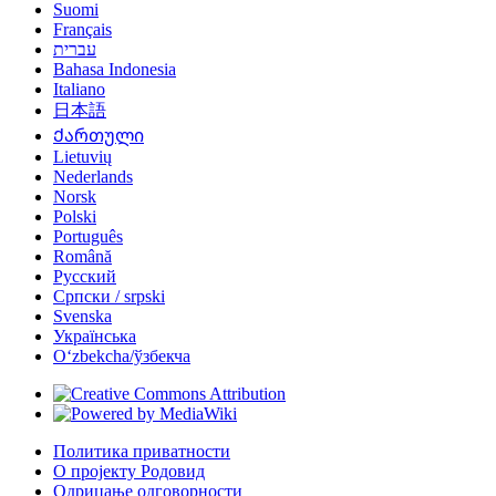
Suomi
Français
עברית
Bahasa Indonesia
Italiano
日本語
Ქართული
Lietuvių
Nederlands
Norsk
Polski
Português
Română
Русский
Српски / srpski
Svenska
Українська
Oʻzbekcha/ўзбекча
Политика приватности
О пројекту Родовид
Одрицање одговорности