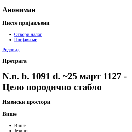
Анониман
Нисте пријављени
Отвори налог
Пријави ме
Родовид
Претрага
N.n. b. 1091 d. ~25 март 1127 -
Цело породично стабло
Именски простори
Више
Више
Језици