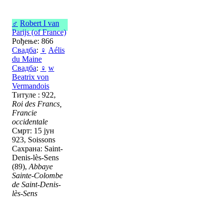
♂
Robert I van
Parijs (of France)
Рођење: 866
Свадба
:
♀
Aélis
du Maine
Свадба
:
♀
w
Beatrix von
Vermandois
Титуле : 922,
Roi des Francs,
Francie
occidentale
Смрт: 15 јун
923, Soissons
Сахрана: Saint-
Denis-lès-Sens
(89),
Abbaye
Sainte-Colombe
de Saint-Denis-
lès-Sens