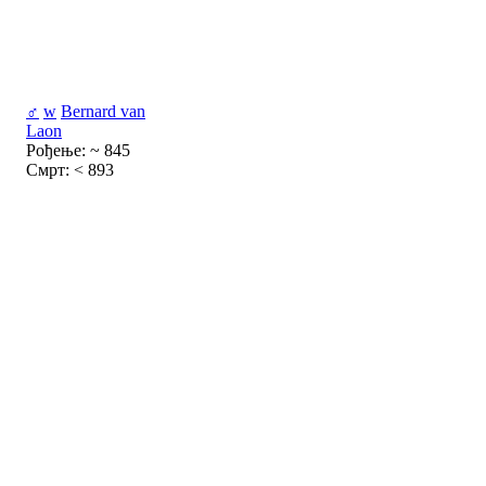
♂
w
Bernard van
Laon
Рођење: ~ 845
Смрт: < 893