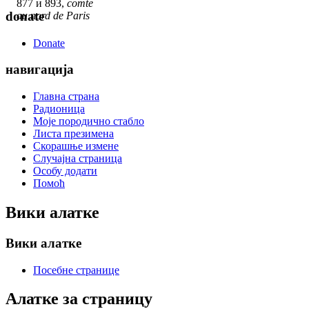
877 и 893,
comte
donate
au nord de Paris
Donate
навигација
Главна страна
Радионица
Моје породично стабло
Листа презимена
Скорашње измене
Случајна страница
Особу додати
Помоћ
Вики алатке
Вики алатке
Посебне странице
Алатке за страницу