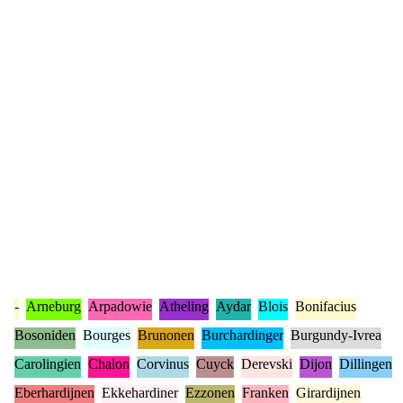
-
Arneburg
Arpadowie
Atheling
Aydar
Blois
Bonifacius
Bosoniden
Bourges
Brunonen
Burchardinger
Burgundy-Ivrea
Carolingien
Chalon
Corvinus
Cuyck
Derevski
Dijon
Dillingen
Eberhardijnen
Ekkehardiner
Ezzonen
Franken
Girardijnen