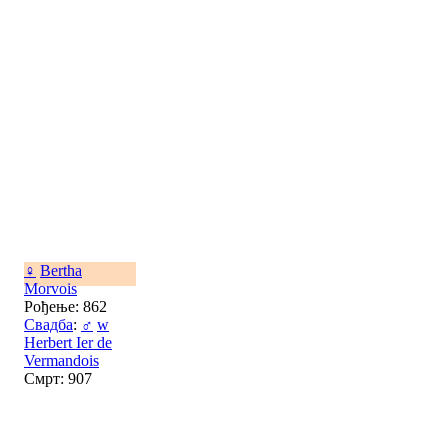
♀
Bertha
Morvois
Рођење: 862
Свадба
:
♂
w
Herbert Ier de
Vermandois
Смрт: 907