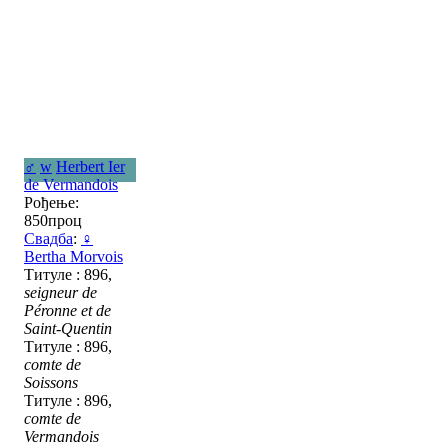
♂
w
Herbert Ier
de Vermandois
Рођење:
850проц
Свадба
:
♀
Bertha Morvois
Титуле : 896,
seigneur de
Péronne et de
Saint-Quentin
Титуле : 896,
comte de
Soissons
Титуле : 896,
comte de
Vermandois