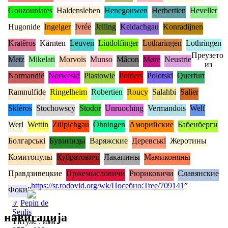
Gouzouniates
Haldensleben
Henegouwen
Herbertien
Heveller
Hugonide
Ingelger
Ivrée
Jelling
Keldachgau
Konradijnen
Kratêros
Kärnten
Leuven
Liudolfinger
Lotharingen
Lothringen
Преузето
Metz
Mikelati
Morvois
Munso
Mâcon
Møre
Neustrie
из
Normandië
Norweski
Piastowie
Poitiers
Polotski
Querfurt
Ramnulfide
Ringelheim
Robertien
Roucy
Salahbi
Salier
Sklèros
Stochowscy
Stodor
Unruoching
Vermandois
Welf
Werl
Wettin
Zülpichgau
Öhningen
Аморийские
Бабенберги
Болгарські
Бувиниды
Варяжские
Деревські
Жеротины
Комитопулы
Кубратовичі
Лакапины
Мамиконяны
Правдзивецкие
Пржемысловичи
Рюриковичи
Славянские
„
https://sr.rodovid.org/wk/Посебно:Tree/709141
”
Фоки
♂
Pepin de
Senlis
навигација
Титуле : изм