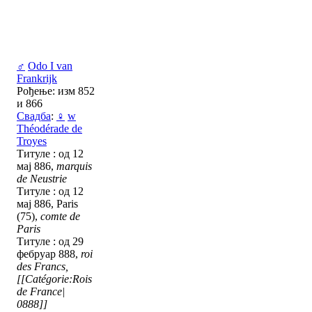
♂
Odo I van
Frankrijk
Рођење: изм 852
и 866
Свадба
:
♀
w
Théodérade de
Troyes
Титуле : од 12
мај 886,
marquis
de Neustrie
Титуле : од 12
мај 886, Paris
(75),
comte de
Paris
Титуле : од 29
фебруар 888,
roi
des Francs,
[[Catégorie:Rois
de France|
0888]]