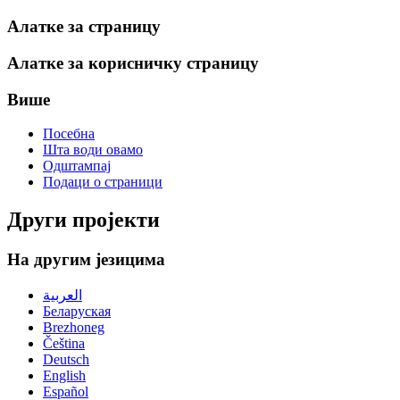
Алатке за страницу
Алатке за корисничку страницу
Више
Посебна
Шта води овамо
Одштампај
Подаци о страници
Други пројекти
На другим језицима
العربية
Беларуская
Brezhoneg
Čeština
Deutsch
English
Español