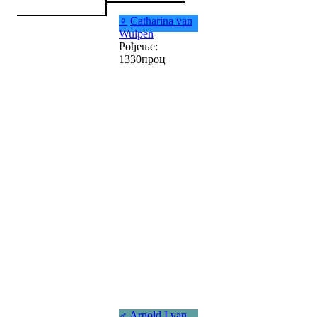
♀
Catharina van
Wulpen
Рођење:
1330проц
♂
Arnold I van