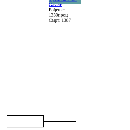
Gavere
Рођење:
1330проц
Смрт: 1387