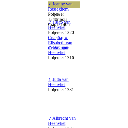
♀
Jeanne van
Rasseghem
Рођење:
1340проц
♂
Hugo van
Смрт: 1405
Heenvliet
Рођење: 1320
Свадба
:
♀
Elisabeth van
♂
Dirc van
Cruyningen
Heenvliet
Рођење: 1316
♀
Jutta van
Heenvliet
Рођење: 1331
♂
Albrecht van
Heenvliet