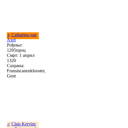
♀
Catharina van
Axel
Рођење:
1295проц
Смрт: 1 април
1320
Сахрана:
Fransiscanenklooster,
Gent
♂
Clais Kervinc