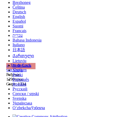
Brezhoneg
Čeština
Deutsch
English
Español
Suomi
Français
עברית
Bahasa Indonesia
Italiano
日本語
Ქართული
Lietuvių
♂
Jan de Cock
Nederlands
van Opijnen
Norsk
Рођење:
Polski
1290проц
Português
Смрт: 1334
Română
Русский
Српски / srpski
Svenska
Українська
Oʻzbekcha/ўзбекча