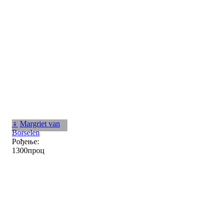
♀
Margriet van
Borselen
Рођење:
1300проц