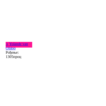
♀
Yolande van
Olsloo
Рођење:
1305проц