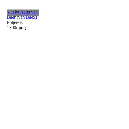
♀
Alyt Aarts van
Baer (van Baex)
Рођење:
1300проц