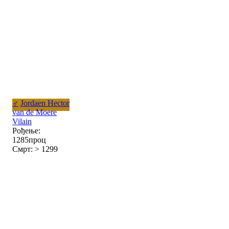
♂
Jordaen Hector
van de Moere
Vilain
Рођење:
1285проц
Смрт: > 1299