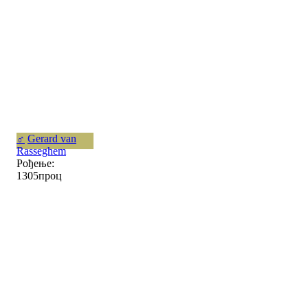
♂
Gerard van
Rasseghem
Рођење:
1305проц