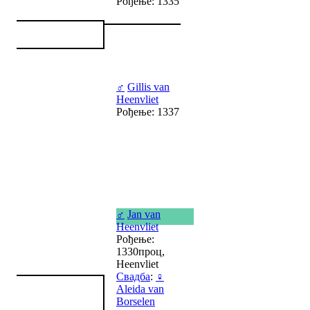
Рођење: 1335
♂
Gillis van
Heenvliet
Рођење: 1337
♂
Jan van
Heenvliet
Рођење:
1330проц,
Heenvliet
Свадба
:
♀
Aleida van
Borselen