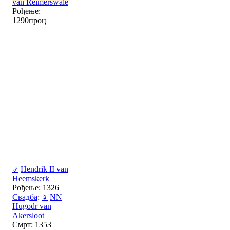
van Reimerswale
Рођење:
1290проц
♂
Hendrik II van
Heemskerk
Рођење: 1326
Свадба
:
♀
NN
Hugodr van
Akersloot
Смрт: 1353