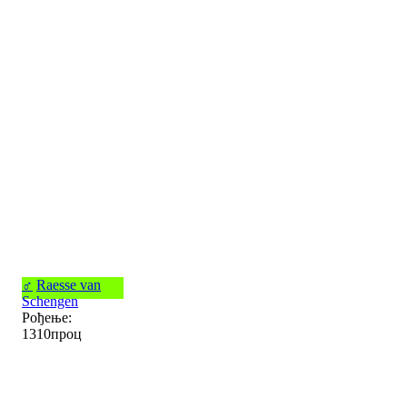
♂
Raesse van
Schengen
Рођење:
1310проц