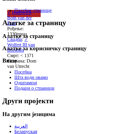
Посебне странице
♀
Hadewich
Both van der
Алатке за страницу
Eem
Рођење:
1330проц
Алатке за страницу
Свадба
:
♂
Wolfert III van
Алатке за корисничку страницу
Borselen
Смрт: < 1371
Више
Сахрана: Dom
van Utrecht
Посебна
Шта води овамо
Одштампај
Подаци о страници
Други пројекти
На другим језицима
العربية
Беларуская