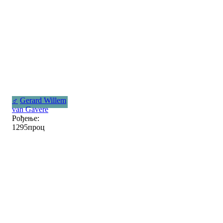
♂
Gerard Willem
van Gavere
Рођење:
1295проц