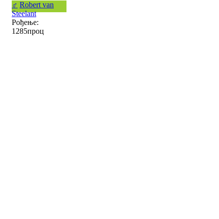
♂
Robert van
Steelant
Рођење:
1285проц