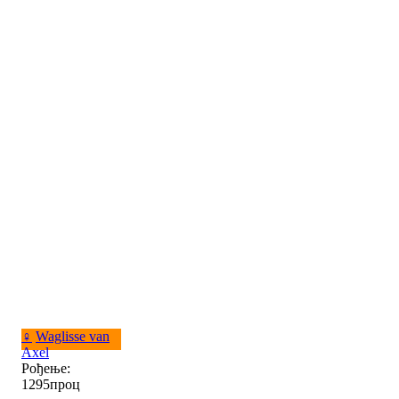
♀
Waglisse van
Axel
Рођење:
1295проц