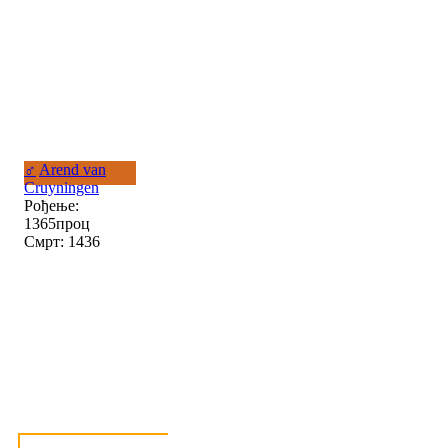
♂
Arend van
Cruyningen
Рођење:
1365проц
Смрт: 1436