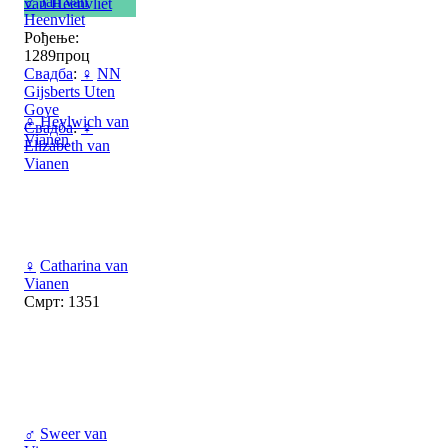
♂
Jan van
van Heenvliet
Heenvliet
Рођење:
1289проц
Свадба
:
♀
NN
Gijsberts Uten
Goye
♀
Heylwich van
Свадба
:
♀
Vianen
Elizabeth van
Vianen
♀
Catharina van
Vianen
Смрт: 1351
♂
Sweer van