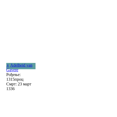
♀
Adelheid van
Gavere
Рођење:
1315проц
Смрт: 23 март
1336