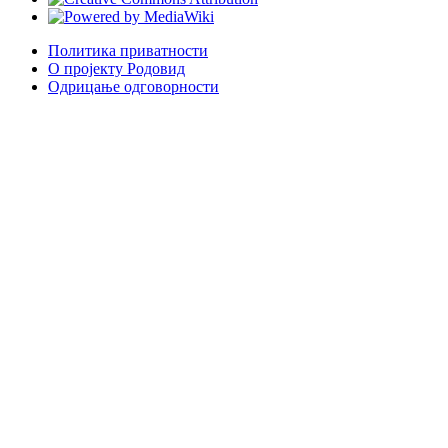
Политика приватности
О пројекту Родовид
Одрицање одговорности