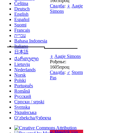
1605проц
Čeština
Свадба
:
♀
Aagje
Deutsch
Simons
English
Español
Suomi
Français
עברית
Bahasa Indonesia
Italiano
日本語
♀
Aagje Simons
Ქართული
Рођење:
Lietuvių
1605проц
Nederlands
Свадба
:
♂
Storm
Norsk
Pas
Polski
Português
Română
Русский
Српски / srpski
Svenska
Українська
Oʻzbekcha/ўзбекча
♂
Hendrik van