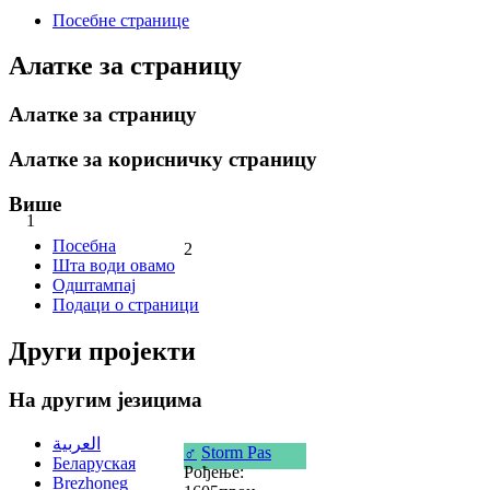
Посебне странице
Алатке за страницу
Алатке за страницу
Алатке за корисничку страницу
Више
1
Посебна
2
Шта води овамо
Одштампај
Подаци о страници
Други пројекти
На другим језицима
العربية
♂
Storm Pas
Беларуская
Рођење:
Brezhoneg