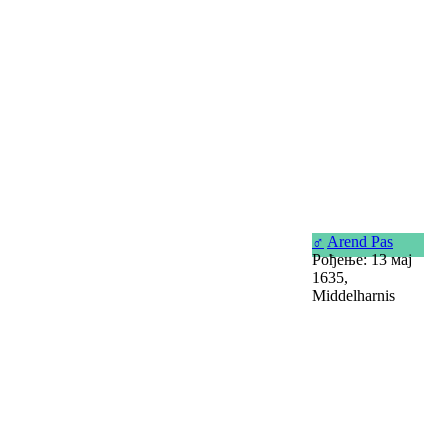
♂
Arend Pas
Рођење: 13 мај
1635,
Middelharnis