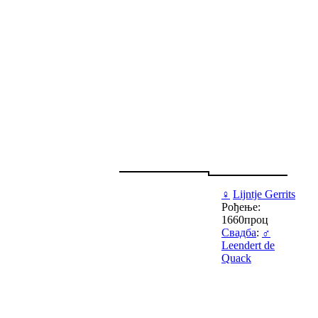
♀
Lijntje Gerrits
Рођење:
1660проц
Свадба
:
♂
Leendert de
Quack