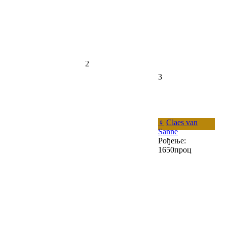
2
3
♀
Claes van
Sanne
Рођење:
1650проц