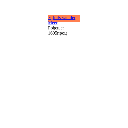
♂
Joris van der
Meer
Рођење:
1605проц