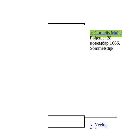
♂
Cornelis Muije
Рођење: 28
новембар 1666,
Sommelsdijk
♀
Neeltje