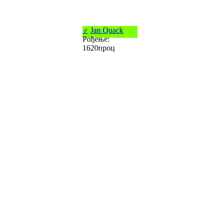
♂
Jan Quack
Рођење:
1620проц