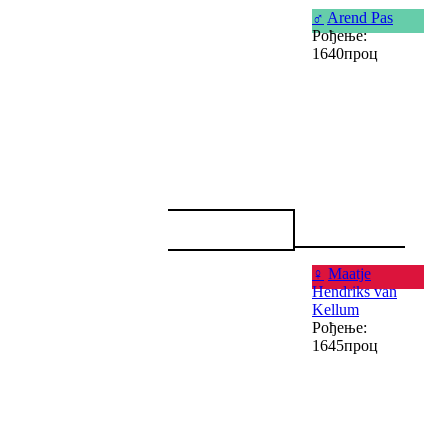
♂
Arend Pas
Рођење:
1640проц
♀
Maatje
Hendriks van
Kellum
Рођење:
1645проц