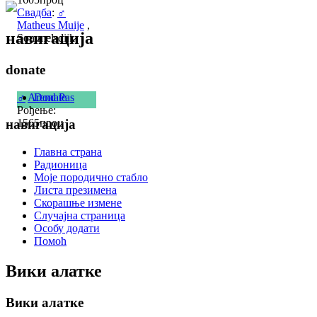
Свадба
:
♂
Matheus Muije
,
навигација
Sommelsdijk
donate
Donate
♂
Arend Pas
Рођење:
1565проц
навигација
Главна страна
Радионица
Моје породично стабло
Листа презимена
Скорашње измене
Случајна страница
Особу додати
Помоћ
Вики алатке
Вики алатке