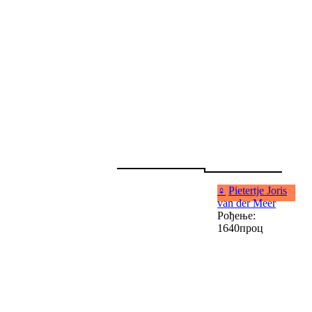
♀
Pietertje Joris
van der Meer
Рођење:
1640проц