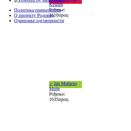
Kellum
Рођење:
Политика приватности
1610проц
О пројекту Родовид
Одрицање одговорности
♂
Jan Matheus
Muije
Рођење:
1635проц