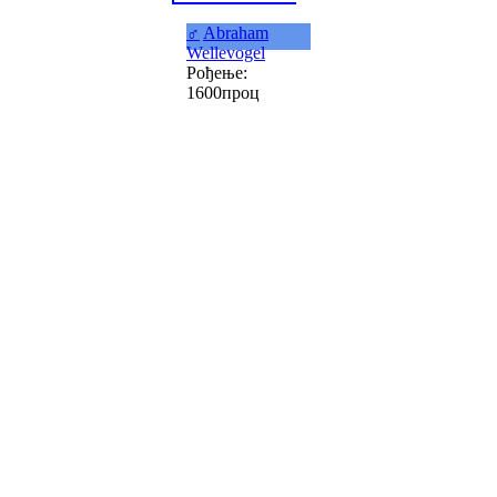
♂
Abraham
Wellevogel
Рођење:
1600проц