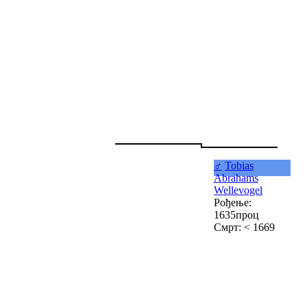
♂
Tobias
Abrahams
Wellevogel
Рођење:
1635проц
Смрт: < 1669