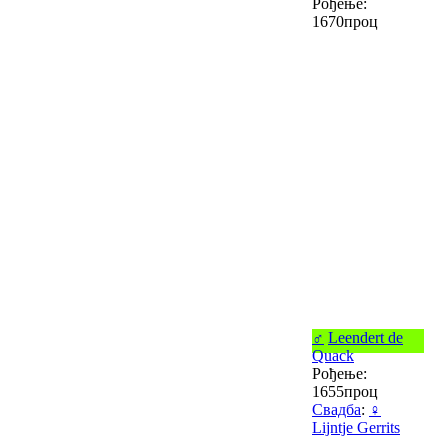
Рођење:
1670проц
♂
Leendert de
Quack
Рођење:
1655проц
Свадба
:
♀
Lijntje Gerrits