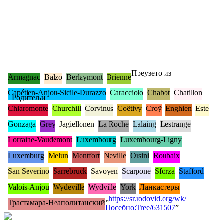
Преузето из
Armagnac
Balzo
Berlaymont
Brienne
Capétien-Anjou-Sicile-Durazzo
Caracciolo
Chabot
Chatillon
Родитељи
Chiaromonte
Churchill
Corvinus
Coëtivy
Croÿ
Enghien
Este
Gonzaga
Grey
Jagiellonen
La Roche
Lalaing
Lestrange
Lorraine-Vaudémont
Luxembourg
Luxembourg-Ligny
Luxemburg
Melun
Montfort
Neville
Orsini
Roubaix
San Severino
Sarrebruck
Savoyen
Scarpone
Sforza
Stafford
Valois-Anjou
Wydeville
Wydville
York
Ланкастеры
„
https://sr.rodovid.org/wk/
Трастамара-Неаполитанский
Посебно:Tree/631507
”