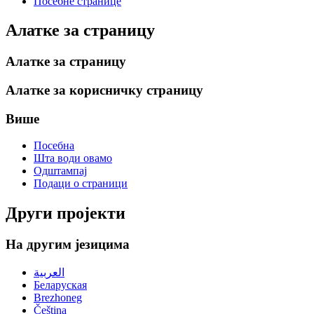
Посебне странице
Алатке за страницу
Алатке за страницу
Алатке за корисничку страницу
Више
Посебна
Шта води овамо
Одштампај
Подаци о страници
Други пројекти
На другим језицима
العربية
Беларуская
Brezhoneg
Čeština