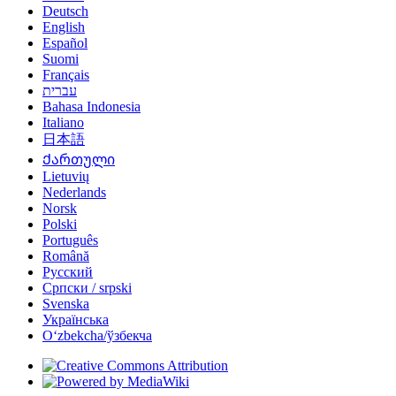
Deutsch
English
Español
Suomi
Français
עברית
Bahasa Indonesia
Italiano
日本語
Ქართული
Lietuvių
Nederlands
Norsk
Polski
Português
Română
Русский
Српски / srpski
Svenska
Українська
Oʻzbekcha/ўзбекча