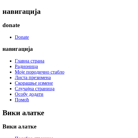
навигација
donate
Donate
навигација
Главна страна
Радионица
Моје породично стабло
Листа презимена
Скорашње измене
Случајна страница
Особу додати
Помоћ
Вики алатке
Вики алатке