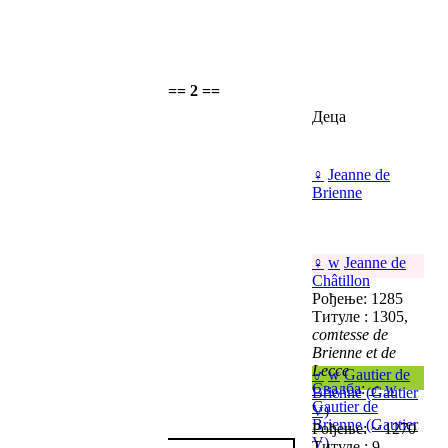
== 2 ==
Деца
♀
Jeanne de
Brienne
♀
w
Jeanne de
Châtillon
Рођење: 1285
Титуле : 1305,
comtesse de
Brienne et de
Lecce
♂
w
Gautier de
Свадба
:
♂
w
Brienne (Gautier
Gautier de
V)
Brienne (Gautier
Рођење: ~ 1270
V)
Титуле : 9