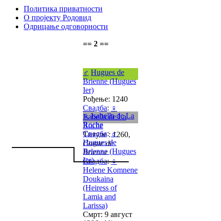
Политика приватности
О пројекту Родовид
Одрицање одговорности
== 2 ==
♂
Hugues de
Brienne (Hugues
Ier)
Рођење: 1240
Свадба
:
♀
♀
Isabella de La
Isabella de La
Roche
Roche
Свадба
:
♂
Титуле : 1260,
Hugues de
Comte de
Brienne (Hugues
Brienne
Ier)
Свадба
:
♀
Helene Komnene
Doukaina
(Heiress of
Lamia and
Larissa)
Смрт: 9 август