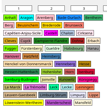
1
2
3
Anhalt
Aragon
Arenberg
Bade-Durlach
Bentheim
Berg
Beusinchem
Brederode
Brunswick
Capétien-Anjou-Sicile
Castell
Chalon
Cirksena
Cleves
Cuyck
Dampierre-Flandre
Dohna
Erbach
Fugger
Fürstenberg
Gueldre
Habsbourg
Hanau
Hanover
Hatzfeld
Heinsberg
Henckel von Donnersmarck
Henneberg
Hesse
Hessen-Hattenbach
Hohenlohe
Horn
Isenburg
Isenburg-Büdingen
Joinville
Kunowitz
Königsegg
La Marck
La Trémoille
Leck
Lecke
Leiningen
Leuven-Gaesbeek
Limburg-Stirum
Limpurg
Lippe
Löwenstein-Wertheim
Manderscheid
Mansfeld