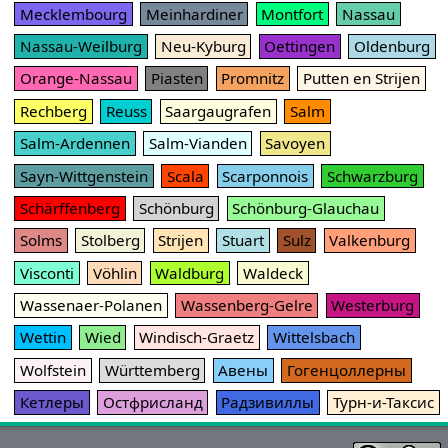
Mecklembourg
Meinhardiner
Montfort
Nassau
Nassau-Weilburg
Neu-Kyburg
Oettingen
Oldenburg
Orange-Nassau
Piasten
Promnitz
Putten en Strijen
Rechberg
Reuss
Saargaugrafen
Salm
Salm-Ardennen
Salm-Vianden
Savoyen
Sayn-Wittgenstein
Scala
Scarponnois
Schwarzburg
Schärffenberg
Schönburg
Schönburg-Glauchau
Solms
Stolberg
Strijen
Stuart
Sulz
Valkenburg
Visconti
Vöhlin
Waldburg
Waldeck
Wassenaer-Polanen
Wassenberg-Gelre
Westerburg
Wettin
Wied
Windisch-Graetz
Wittelsbach
Wolfstein
Württemberg
Авены
Гогенцоллерны
Кетлеры
Остфрисланд
Радзивиллы
Турн-и-Таксис