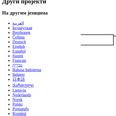
Други пројекти
На другим језицима
العربية
Беларуская
Brezhoneg
Čeština
Deutsch
English
Español
Suomi
Français
עברית
Bahasa Indonesia
Italiano
日本語
Ქართული
Lietuvių
Nederlands
Norsk
Polski
Português
Română