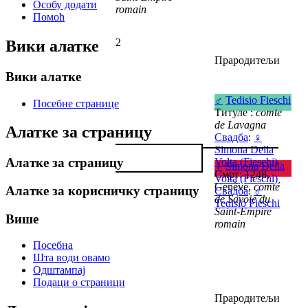
Особу додати
romain
Помоћ
2
Вики алатке
Прародитељи
Вики алатке
♂
Tedisio Fieschi
Посебне странице
Титуле :
comte
de Lavagna
Алатке за страницу
Свадба
:
♀
Simona Della
Алатке за страницу
Volta (Fieschi)
♀
Simona Della
Смрт: 1248,
Volta (Fieschi)
Genève,
comté
Алатке за корисничку страницу
Свадба
:
♂
de Savoie du
Tedisio Fieschi
Saint-Empire
Више
romain
Посебна
Шта води овамо
Одштампај
Подаци о страници
Прародитељи