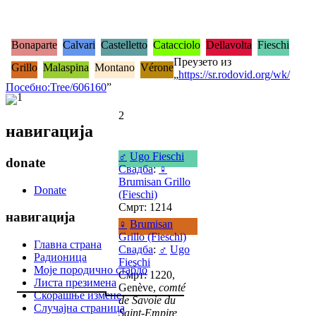
Bonaparte
Calvari
Castelletto
Catacciolo
Dellavolta
Fieschi
Преузето из
Grillo
Malaspina
Montano
Vérone
„
https://sr.rodovid.org/wk/
Посебно:Tree/606160
”
1
2
навигација
♂
Ugo Fieschi
donate
Свадба
:
♀
Brumisan Grillo
Donate
(Fieschi)
Смрт: 1214
навигација
♀
Brumisan
Grillo (Fieschi)
Главна страна
Свадба
:
♂
Ugo
Радионица
Fieschi
Моје породично стабло
Смрт: 1220,
Листа презимена
Genève,
comté
Скорашње измене
de Savoie du
Случајна страница
Saint-Empire