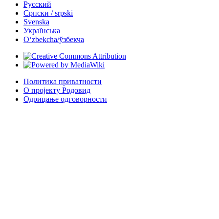
Русский
Српски / srpski
Svenska
Українська
Oʻzbekcha/ўзбекча
Политика приватности
О пројекту Родовид
Одрицање одговорности