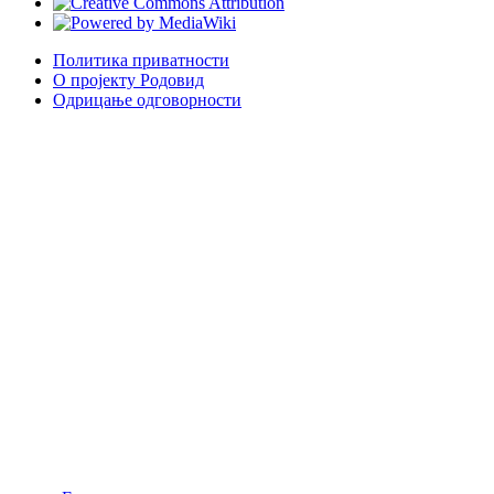
Политика приватности
О пројекту Родовид
Одрицање одговорности