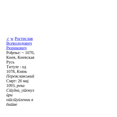
♂
w
Ростислав
Всеволодович
Рюрикович
Рођење: ~ 1070,
Киев, Киевская
Русь
Титуле : од
1078,
Князь
Переяславський
Смрт: 26 мај
1093,
река
Стугна, утонул
при
отступлении в
битве