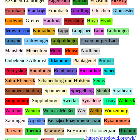
Ezzonen-Lothringen
Fagerskind
Fairhair
FitzEdith
FitzRoy
Formbach
Frankrijk
Frombach
Gerulfing
Gleichen
Gloucester
Godwins
Greifen
Hardrada
Heinsberg
Hoya
Hvide
Jedwardsson
Konradiner
Lippe
Longspee
Loon
Lothringen
Louvain
Ludowinger
Luitpoldinger
Luxemburger-Lach
Mansfeld
Meneutren
Moers
Munsö
Northeim
Onbekende Afkomst
Orlamünde
Plantagenet
Porhoët
Přemyslide
Ranulfiden
Reinhausen
Richardide
Salier
Salm-Rheineck
Schauenburg und Holstein
Senlis
Sommerschenburg
Spanheimer
Spiegelberg
Stenkil
Strathearn
Supplinburg
Supplinburger
Swerker
Synadene
Tosny
Waldeck
Warenne
Weimar
Weimar-Meißen
Werl
Wettin
Winzenburg
Zähringen
Árpáden
Вельфы Брауншвейгские
Вукановичи
Датчане
Дрейки
Завидичи
Комнины
Половецкие
Половці
„
https://sr.rodovid.org/wk/