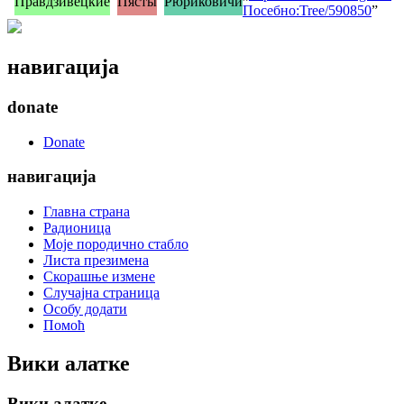
Правдзивецкие
Пясты
Рюриковичи
Посебно:Tree/590850
”
навигација
donate
Donate
навигација
Главна страна
Радионица
Моје породично стабло
Листа презимена
Скорашње измене
Случајна страница
Особу додати
Помоћ
Вики алатке
Вики алатке