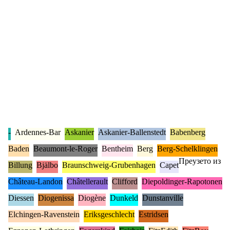
-
Ardennes-Bar
Askanier
Askanier-Ballenstedt
Babenberg
Baden
Beaumont-le-Roger
Bentheim
Berg
Berg-Schelklingen
Преузето из
Billung
Bjälbo
Braunschweig-Grubenhagen
Capet
Château-Landon
Châtellerault
Clifford
Diepoldinger-Rapotonen
Diessen
Diogenissa
Diogène
Dunkeld
Dunstanville
Elchingen-Ravenstein
Eriksgeschlecht
Estridsen