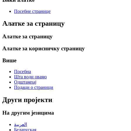
Посебне странице
Алатке за страницу
Алатке за страницу
Алатке за корисничку страницу
Више
Посебна
Шта води овамо
Одштампај
Подаци о страници
Други пројекти
На другим језицима
العربية
Беларуская