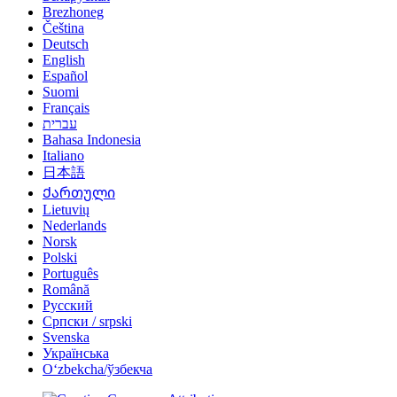
Brezhoneg
Čeština
Deutsch
English
Español
Suomi
Français
עברית
Bahasa Indonesia
Italiano
日本語
Ქართული
Lietuvių
Nederlands
Norsk
Polski
Português
Română
Русский
Српски / srpski
Svenska
Українська
Oʻzbekcha/ўзбекча