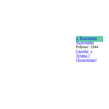
♂
Владимир
Холоденко
Рођење: 1944
Свадба
:
♀
Тетяна ?
(Холоденко)