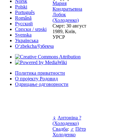
Norsk
Мария
Polski
Кондратьевна
Português
Лобок
Română
(Холоденко)
Русский
Смрт: 30 август
Српски / srpski
1989, Київ,
Svenska
УРСР
Українська
Oʻzbekcha/ўзбекча
Политика приватности
О пројекту Родовид
Одрицање одговорности
♀
Антоніна ?
(Холоденко)
Свадба
:
♂
Пётр
Холоденко