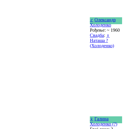
♂
Олександр
Холоденко
Рођење: ~ 1960
Свадба
:
♀
Наташа ?
(Холоденко)
♀
Галина
Холоденко (?)