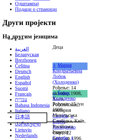
Одштампај
Подаци о страници
Други пројекти
На другим језицима
== 1 ==
Деца
العربية
Беларуская
Brezhoneg
♀
Мария
Čeština
Кондратьевна
Deutsch
Лобок
English
(Холоденко)
Español
Рођење: 14
Suomi
♂
Борис
октобар 1908,
Français
Холоденко
Киев,
עברית
Рођење: 15 јун
Российская
Bahasa Indonesia
1908,
империя
Italiano
Микільська
Свадба
:
♂
日本語
Слобідка, Київ,
Борис
Ქართული
Російська
Холоденко
Lietuvių
Імперія
Смрт: 22
Nederlands
Свадба
:
♀
фебруар 1996