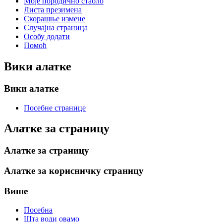
Моје породично стабло
Листа презимена
Скорашње измене
Случајна страница
Особу додати
Помоћ
Вики алатке
Вики алатке
Посебне странице
Алатке за страницу
Алатке за страницу
Алатке за корисничку страницу
Више
Посебна
Шта води овамо