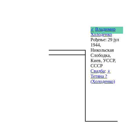
♂
Владимир
Холоденко
Рођење: 29 јул
1944,
Никольская
Слободка,
Киев, УССР,
СССР
Свадба
:
♀
Тетяна ?
(Холоденко)