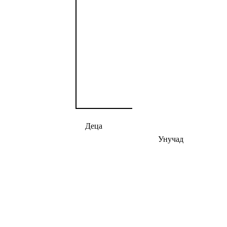
Деца
Унучад