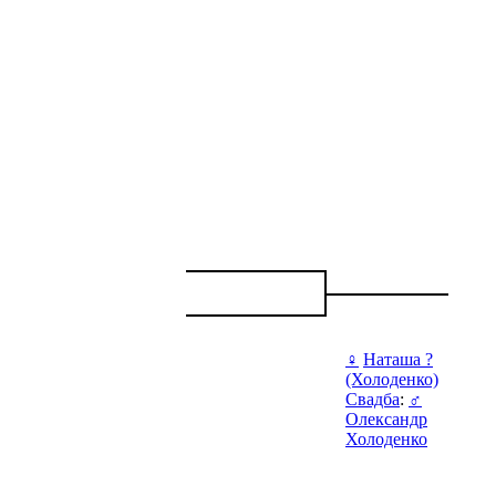
♀
Наташа ?
(Холоденко)
Свадба
:
♂
Олександр
Холоденко