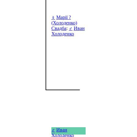
♀
Марії ?
(Холоденко)
Свадба
:
♂
Иван
Холоденко
♂
Иван
Холоденко