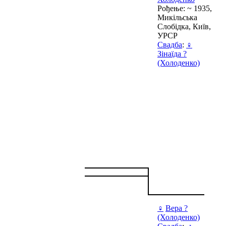
Рођење: ~ 1935,
Микільська
Слобідка, Київ,
УРСР
Свадба
:
♀
Зінаїда ?
(Холоденко)
♀
Вера ?
(Холоденко)