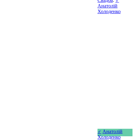
Свадба
:
♂
Анатолій
Холоденко
♂
Анатолій
Холоденко