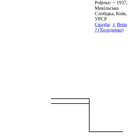
Рођење: ~ 1937,
Микільська
Слобідка, Київ,
УРСР
Свадба
:
♀
Вера
? (Холоденко)