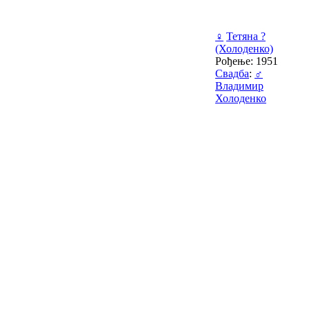
♀
Тетяна ?
(Холоденко)
Рођење: 1951
Свадба
:
♂
Владимир
Холоденко