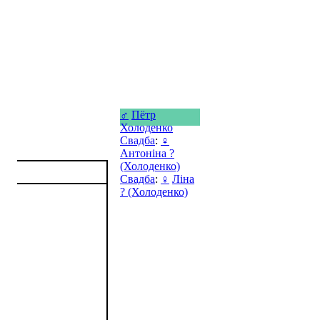
♂
Пётр
Холоденко
Свадба
:
♀
Антоніна ?
(Холоденко)
Свадба
:
♀
Ліна
? (Холоденко)