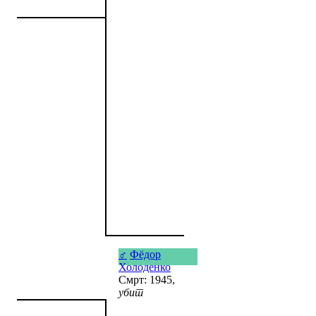
♂
Фёдор
Холоденко
Смрт: 1945,
убит