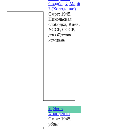
Свадба
:
♀
Марії
? (Холоденко)
Смрт: 1945,
Никольская
слободка, Киев,
УССР, СССР,
расстрелян
немцами
♂
Яков
Холоденко
Смрт: 1945,
убит