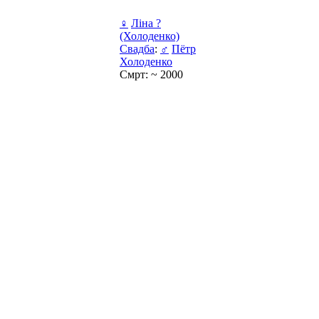
♀
Ліна ?
(Холоденко)
Свадба
:
♂
Пётр
Холоденко
Смрт: ~ 2000