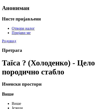
Анониман
Нисте пријављени
Отвори налог
Пријави ме
Родовид
Претрага
Таїса ? (Холоденко) - Цело
породично стабло
Именски простори
Више
Више
Језици