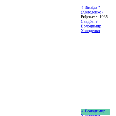
♀
Зінаїда ?
(Холоденко)
Рођење: ~ 1935
Свадба
:
♂
Володимир
Холоденко
♂
Володимир
Холоденко