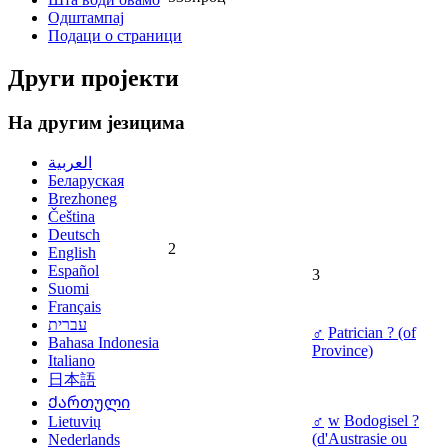
Одштампај
Подаци о страници
Други пројекти
На другим језицима
العربية
Беларуская
Brezhoneg
Čeština
Deutsch
2
English
Español
3
Suomi
Français
עברית
♂
Patrician ? (of
Bahasa Indonesia
Province)
Italiano
日本語
Ქართული
♂
w
Bodogisel ?
Lietuvių
(d'Austrasie ou
Nederlands