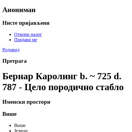
Анониман
Нисте пријављени
Отвори налог
Пријави ме
Родовид
Претрага
Бернар Каролинг b. ~ 725 d.
787 - Цело породично стабло
Именски простори
Више
Више
Језици