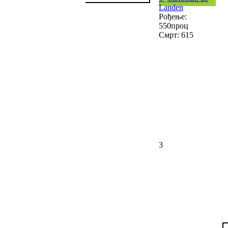
Landen
Рођење:
550проц
Смрт: 615
3