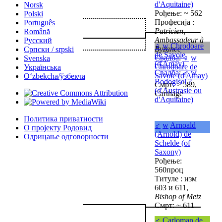
d'Aquitaine)
Norsk
Рођење: ~ 562
Polski
Професија :
Português
Patricien,
Română
Ambassadeur à
Русский
♀
w
Chrodoare
Byzance
Српски / srpski
de Savoie
Свадба
:
♀
w
Svenska
(d'Amay)
Chrodoare de
Українська
Свадба
:
♂
w
Savoie (d'Amay)
Oʻzbekcha/ўзбекча
Bodogisel ?
Смрт: > 589,
(d'Austrasie ou
Carthage
d'Aquitaine)
Политика приватности
♂
w
Arnoald
О пројекту Родовид
(Arnold) de
Одрицање одговорности
Schelde (of
Saxony)
Рођење:
560проц
Титуле : изм
603 и 611,
Bishop of Metz
Смрт: ~ 611
♂
Carloman de