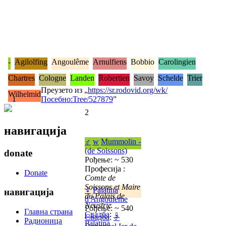
-
Agilolfing
Angoulême
Arnulfiens
Bobbio
Carolingien
Chartres
Cologne
Landen
Robertien
Savoy
Schelde
Trier
Преузето из „
https://sr.rodovid.org/wk/
Wilhelmid
1
Посебно:Tree/527879
”
2
навигација
♂
w
Mummolin -
(de Soissons)
donate
Рођење: ~ 530
Професија :
Donate
Comte de
Soissons et Maire
♀
Palatina
навигација
du Palais de
d'Angouleme
Neustrie
Рођење: ~ 540
Главна страна
Свадба
:
♀
Свадба
:
♂
Радионица
Palatina