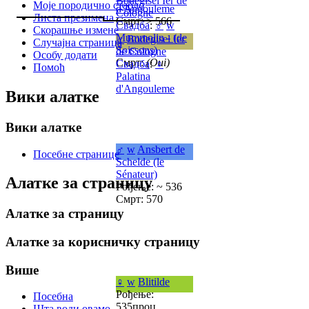
Bodegisel Ier de
Моје породично стабло
d'Angouleme
Cologne
Листа презимена
Смрт: > 566
Свадба
:
♂
w
Скорашње измене
Mummolin - (de
♂
Bodegisel Ier
Случајна страница
Soissons)
de Cologne
Особу додати
Смрт:
(Oui)
Свадба
:
♀
Помоћ
Palatina
d'Angouleme
Вики алатке
Вики алатке
♂
w
Ansbert de
Посебне странице
Schelde (le
Sénateur)
Алатке за страницу
Рођење: ~ 536
Смрт: 570
Алатке за страницу
Алатке за корисничку страницу
Више
♀
w
Blitilde
Рођење:
Посебна
535проц
Шта води овамо