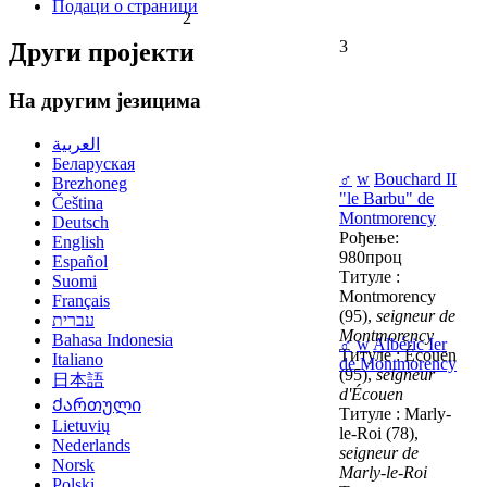
Подаци о страници
2
3
Други пројекти
На другим језицима
العربية
Беларуская
♂
w
Bouchard II
Brezhoneg
"le Barbu" de
Čeština
Montmorency
Deutsch
Рођење:
English
980проц
Español
Титуле :
Suomi
Montmorency
Français
(95),
seigneur de
עברית
Montmorency
Bahasa Indonesia
♂
w
Albéric Ier
Титуле : Écouen
Italiano
de Montmorency
(95),
seigneur
日本語
d'Écouen
Ქართული
Титуле : Marly-
Lietuvių
le-Roi (78),
Nederlands
seigneur de
Norsk
Marly-le-Roi
Polski