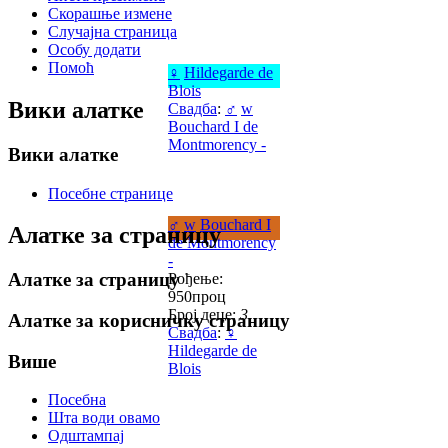
Скорашње измене
Случајна страница
Особу додати
Помоћ
♀
Hildegarde de
Blois
Вики алатке
Свадба
:
♂
w
Bouchard I de
Montmorency -
Вики алатке
Посебне странице
♂
w
Bouchard I
Алатке за страницу
de Montmorency
-
Алатке за страницу
Рођење:
950проц
Број деце:
3
Алатке за корисничку страницу
Свадба
:
♀
Hildegarde de
Више
Blois
Посебна
Шта води овамо
Одштампај