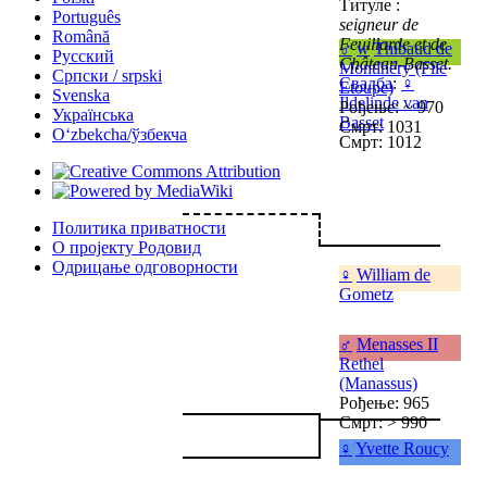
Титуле :
Português
seigneur de
Română
Feuillarde et de
♂
w
Thibaud de
Русский
Château-Basset.
Montlhéry (File
Српски / srpski
Свадба
:
♀
Etoupe)
Svenska
Ildelinde van
Рођење: ~ 970
Українська
Basset
Смрт: 1031
Oʻzbekcha/ўзбекча
Смрт: 1012
Политика приватности
О пројекту Родовид
Одрицање одговорности
♀
William de
Gometz
♂
Menasses II
Rethel
(Manassus)
Рођење: 965
Смрт: > 990
♀
Yvette Roucy