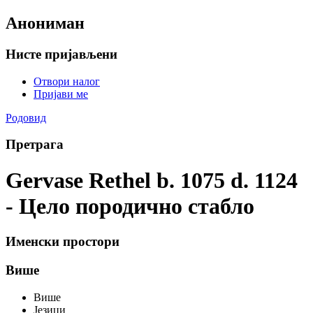
Анониман
Нисте пријављени
Отвори налог
Пријави ме
Родовид
Претрага
Gervase Rethel b. 1075 d. 1124
- Цело породично стабло
Именски простори
Више
Више
Језици