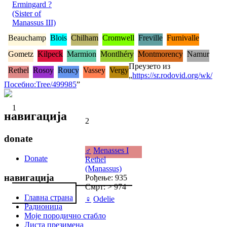
Ermingard ?
(Sister of
Manassus III)
Beauchamp
Blois
Chilham
Cromwell
Freville
Furnivalle
Gometz
Kilpeck
Marmion
Montlhéry
Montmorency
Namur
Преузето из
Rethel
Rosoy
Roucy
Vassey
Vergy
„
https://sr.rodovid.org/wk/
Посебно:Tree/499985
”
1
навигација
2
donate
♂
Menasses I
Donate
Rethel
(Manassus)
навигација
Рођење: 935
Смрт: > 974
Главна страна
♀
Odelie
Радионица
Моје породично стабло
Листа презимена