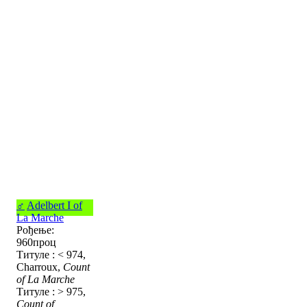
♂
Adelbert I of
La Marche
Рођење:
960проц
Титуле : < 974,
Charroux,
Count
of La Marche
Титуле : > 975,
Count of