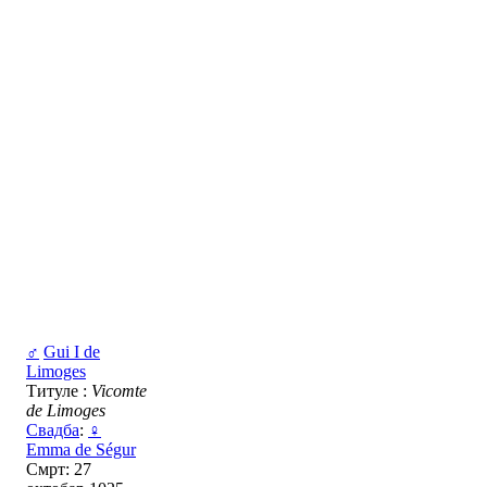
♂
Gui I de
Limoges
Титуле :
Vicomte
de Limoges
Свадба
:
♀
Emma de Ségur
Смрт: 27