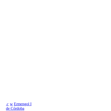
♂
w
Ermengol I
de Córdoba