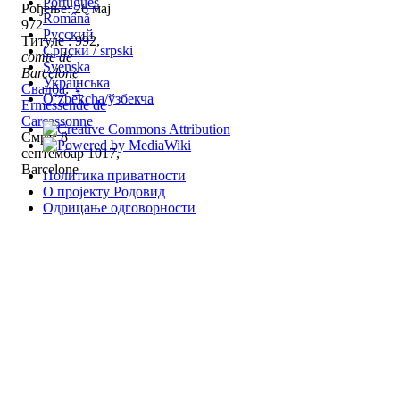
Português
Рођење: 26 мај
Română
972
Русский
Титуле : 992,
Српски / srpski
comte de
Svenska
Barcelone
Українська
Свадба
:
♀
Oʻzbekcha/ўзбекча
Ermessende de
Carcassonne
Смрт: 8
септембар 1017,
Barcelone
Политика приватности
О пројекту Родовид
Одрицање одговорности