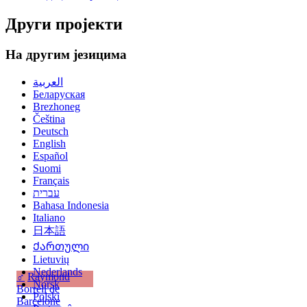
Други пројекти
На другим језицима
العربية
Беларуская
Brezhoneg
Čeština
Deutsch
English
Español
Suomi
Français
עברית
Bahasa Indonesia
Italiano
日本語
Ქართული
Lietuvių
Nederlands
♂
Raymond
Norsk
Borrell de
Polski
Barcelone