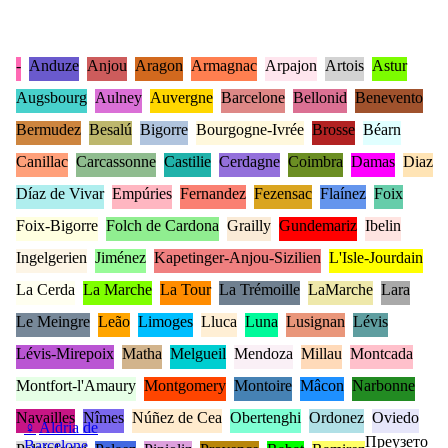
-
Anduze
Anjou
Aragon
Armagnac
Arpajon
Artois
Astur
Augsbourg
Aulney
Auvergne
Barcelone
Bellonid
Benevento
Bermudez
Besalú
Bigorre
Bourgogne-Ivrée
Brosse
Béarn
Canillac
Carcassonne
Castilie
Cerdagne
Coimbra
Damas
Diaz
Díaz de Vivar
Empúries
Fernandez
Fezensac
Flaínez
Foix
Foix-Bigorre
Folch de Cardona
Grailly
Gundemariz
Ibelin
Ingelgerien
Jiménez
Kapetinger-Anjou-Sizilien
L'Isle-Jourdain
La Cerda
La Marche
La Tour
La Trémoille
LaMarche
Lara
Le Meingre
Leão
Limoges
Lluca
Luna
Lusignan
Lévis
Lévis-Mirepoix
Matha
Melgueil
Mendoza
Millau
Montcada
Montfort-l'Amaury
Montgomery
Montoire
Mâcon
Narbonne
Navailles
Nîmes
Núñez de Cea
Obertenghi
Ordonez
Oviedo
♀
Aldria de
Преузето
Barcelone