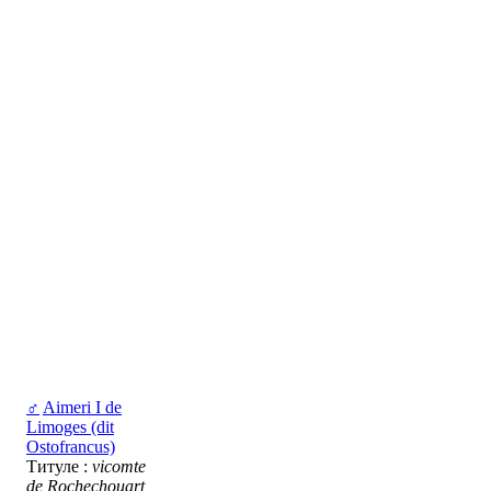
♂
Aimeri I de
Limoges (dit
Ostofrancus)
Титуле :
vicomte
de Rochechouart