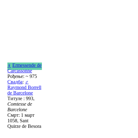
♀
Ermessende de
Carcassonne
Рођење: ~ 975
Свадба
:
♂
Raymond Borrell
de Barcelone
Титуле : 993,
Comtesse de
Barcelone
Смрт: 1 март
1058, Sant
Quirze de Besora