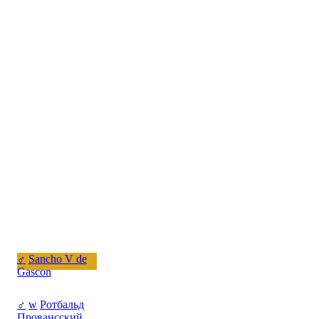
♂
Sancho V de
Gascon
♂
w
Ротбальд
Провансский