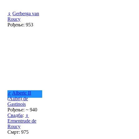
♀
Gerberga van
Roucy
Рођење: 953
♂
Alberic II
(Aubri) de
Gastinois
Рођење: ~ 940
Свадба
:
♀
Ermentrude de
Roucy
Смрт: 975