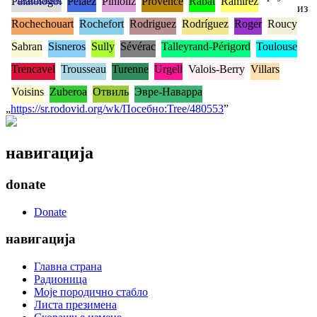
Palaiologoi
Pelaez
Pinioliz
Provence
Rabat
Ramirez
из
Rochechouart
Rochefort
Rodriguez
Rodríguez
Roger
Roucy
Sabran
Sisneros
Sully
Sévérac
Talleyrand-Périgord
Toulouse
Trencavel
Trousseau
Turenne
Urgell
Valois-Berry
Villars
Voisins
Zuberoa
Отвиль
Эвре-Наварра
„
https://sr.rodovid.org/wk/Посебно:Tree/480553
”
навигација
donate
Donate
навигација
Главна страна
Радионица
Моје породично стабло
Листа презимена