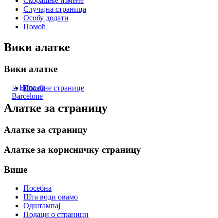
Скорашње измене
Случајна страница
Особу додати
Помоћ
Вики алатке
Вики алатке
♀
Bona de
Посебне странице
Barcelone
Алатке за страницу
Алатке за страницу
Алатке за корисничку страницу
Више
Посебна
Шта води овамо
Одштампај
Подаци о страници