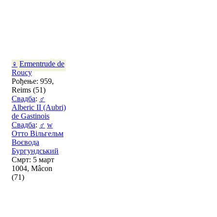
♀
Ermentrude de
Roucy
Рођење: 959,
Reims (51)
Свадба
:
♂
Alberic II (Aubri)
de Gastinois
Свадба
:
♂
w
Отто Вільгельм
Воєвода
Бургундський
Смрт: 5 март
1004, Mâcon
(71)