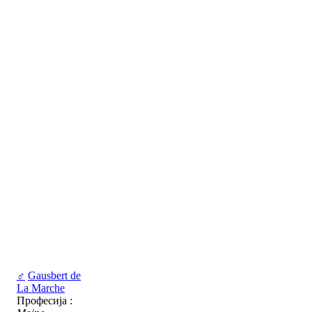
♂
Gausbert de
La Marche
Професија :