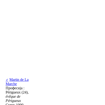
♂
Martin de La
Marche
Професија :
Périgueux (24),
évêque de
Périgueux
Смрт: 1000