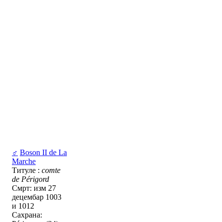
♂
Boson II de La
Marche
Титуле :
comte
de Périgord
Смрт: изм 27
децембар 1003
и 1012
Сахрана: