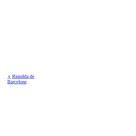
♀
Riquilda de
Barcelone