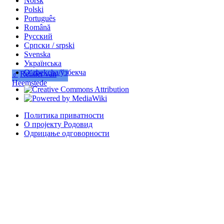
Norsk
Polski
Português
Română
Русский
Српски / srpski
Svenska
Українська
Oʻzbekcha/ўзбекча
♂
Reinier van
Heemstede
Политика приватности
О пројекту Родовид
Одрицање одговорности