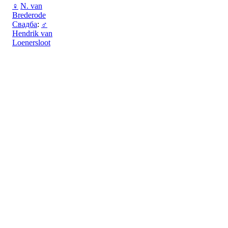
♀
N. van
Brederode
Свадба
:
♂
Hendrik van
Loenersloot