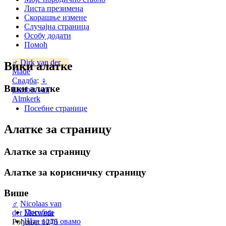
Листа презимена
Скорашње измене
Случајна страница
Особу додати
Помоћ
♂
Dirk van der
Вики алатке
Made
Свадба
:
♀
Вики алатке
Lizebet van
Almkerk
Посебне странице
Алатке за страницу
Алатке за страницу
Алатке за корисничку страницу
Више
♂
Nicolaas van
Посебна
der Merwede
Шта води овамо
Рођење: 1275