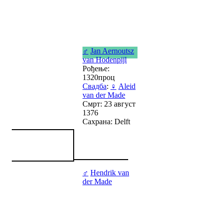
♂
Jan Aernoutsz
van Hodenpijl
Рођење:
1320проц
Свадба
:
♀
Aleid
van der Made
Смрт: 23 август
1376
Сахрана: Delft
♂
Hendrik van
der Made