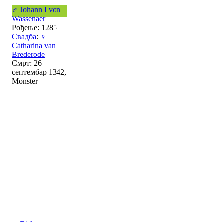
♂
Johann I von
Wassenaer
Рођење: 1285
Свадба
:
♀
Catharina van
Brederode
Смрт: 26
септембар 1342,
Monster