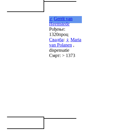
♂
Gerrit van
Heemstede
Рођење:
1320проц
Свадба
:
♀
Maria
van Polanen
,
dispensatie
Смрт: > 1373