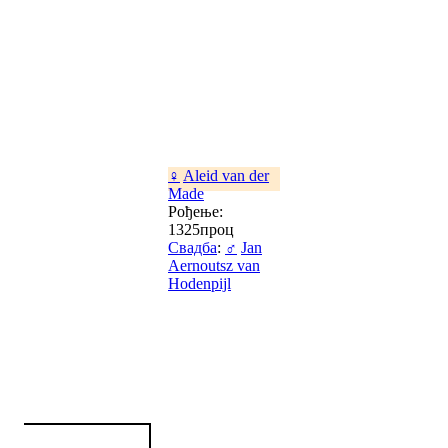
♀
Aleid van der
Made
Рођење:
1325проц
Свадба
:
♂
Jan
Aernoutsz van
Hodenpijl