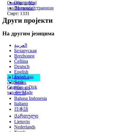
Одштампај
Свадба
:
♀
Nn
Подаци о страници
van Merwede?
Смрт: 1331
Други пројекти
На другим језицима
العربية
Беларуская
Brezhoneg
Čeština
Deutsch
English
♀
Lizebet van
Español
Almkerk
Suomi
Свадба
:
♂
Dirk
Français
van der Made
עברית
Bahasa Indonesia
Italiano
日本語
Ქართული
Lietuvių
Nederlands