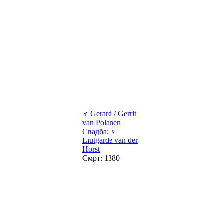
♂
Gerard / Gerrit
van Polanen
Свадба
:
♀
Liutgarde van der
Horst
Смрт: 1380