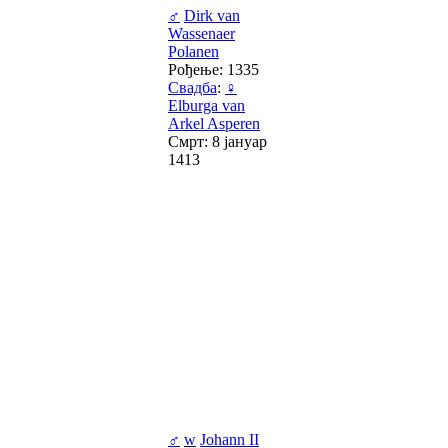
♂
Dirk van
Wassenaer
Polanen
Рођење: 1335
Свадба
:
♀
Elburga van
Arkel Asperen
Смрт: 8 јануар
1413
♂
w
Johann II