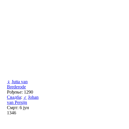
♀
Jutta van
Brederode
Рођење: 1290
Свадба
:
♂
Johan
van Persijn
Смрт: 6 јун
1346