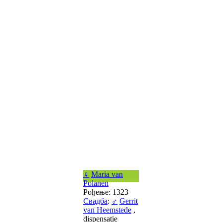
♀
Maria van
Polanen
Рођење: 1323
Свадба
:
♂
Gerrit
van Heemstede
,
dispensatie