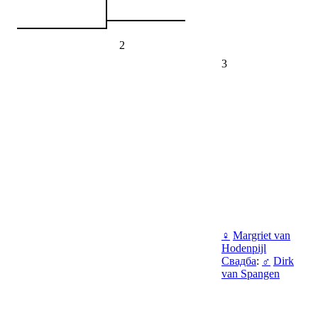
2
3
♀
Margriet van
Hodenpijl
Свадба
:
♂
Dirk
van Spangen