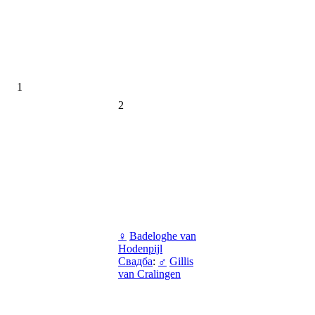
1
2
♀
Badeloghe van
Hodenpijl
Свадба
:
♂
Gillis
van Cralingen