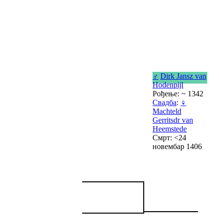
♂
Dirk Jansz van
Hodenpijl
Рођење: ~ 1342
Свадба
:
♀
Machteld
Gerritsdr van
Heemstede
Смрт: <24
новембар 1406