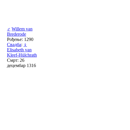
♂
Willem van
Brederode
Рођење: 1290
Свадба
:
♀
Elisabeth van
Kleef-Hülchrath
Смрт: 26
децембар 1316