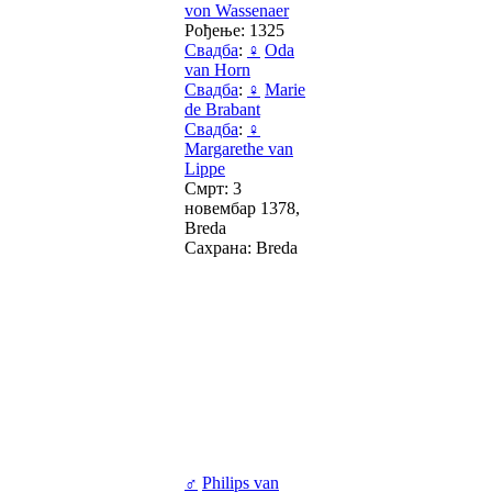
von Wassenaer
Рођење: 1325
Свадба
:
♀
Oda
van Horn
Свадба
:
♀
Marie
de Brabant
Свадба
:
♀
Margarethe van
Lippe
Смрт: 3
новембар 1378,
Breda
Сахрана: Breda
♂
Philips van