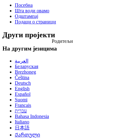
Посебна
Шта води овамо
Одштампај
Подаци о страници
Други пројекти
Родитељи
На другим језицима
العربية
Беларуская
Brezhoneg
Čeština
Deutsch
English
Español
Suomi
Français
עברית
Bahasa Indonesia
Italiano
日本語
Ქართული