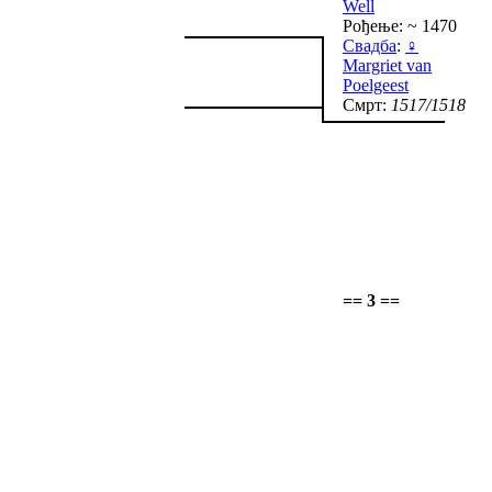
Well
Рођење: ~ 1470
Свадба
:
♀
Margriet van
Poelgeest
Смрт:
1517/1518
== 3 ==