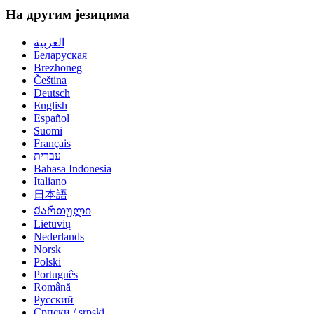
На другим језицима
العربية
Беларуская
Brezhoneg
Čeština
Deutsch
English
Español
Suomi
Français
עברית
Bahasa Indonesia
Italiano
日本語
Ქართული
Lietuvių
Nederlands
Norsk
Polski
Português
Română
Русский
Српски / srpski