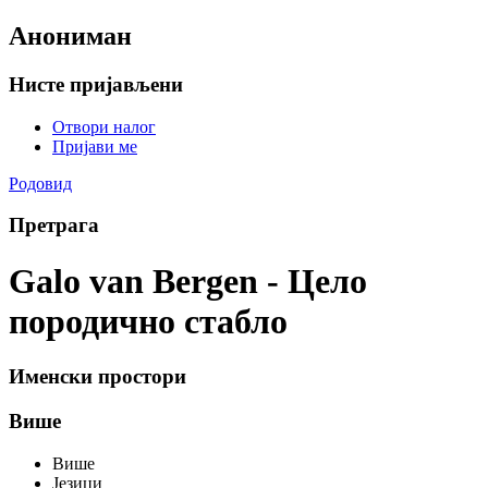
Анониман
Нисте пријављени
Отвори налог
Пријави ме
Родовид
Претрага
Galo van Bergen - Цело
породично стабло
Именски простори
Више
Више
Језици