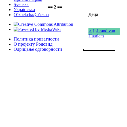
Svenska
== 2 ==
Українська
Деца
Oʻzbekcha/ўзбекча
♂
Ijsbrand van
Haarlem
Политика приватности
О пројекту Родовид
Одрицање одговорности