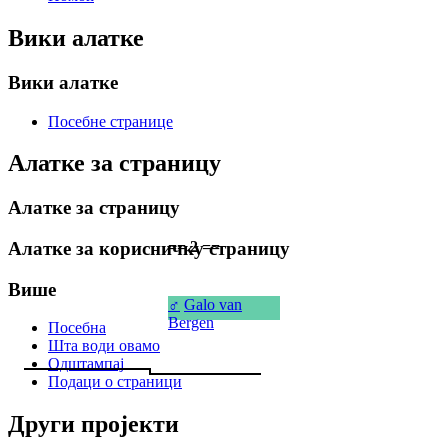
Вики алатке
Вики алатке
Посебне странице
Алатке за страницу
Алатке за страницу
== 2 ==
Алатке за корисничку страницу
Више
♂
Galo van
Bergen
Посебна
Шта води овамо
Одштампај
Подаци о страници
Други пројекти