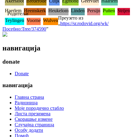
Akersloot
Brederode
Cuijk
Egmond
Geervliet
Haarlem
Haerlem
Heemskerk
Heukelom
Linden
Persijn
Putten
Strijen
Родитељи
Преузето из
Teylingen
Voorne
Wulven
„
https://sr.rodovid.org/wk/
Посебно:Tree/374590
”
навигација
donate
Donate
навигација
Главна страна
Радионица
Моје породично стабло
Листа презимена
Скорашње измене
Случајна страница
Особу додати
Помоћ