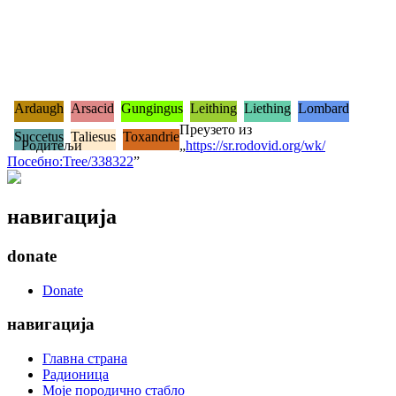
Ardaugh
Arsacid
Gungingus
Leithing
Liething
Lombard
Преузето из
Succetus
Taliesus
Toxandrie
Родитељи
„
https://sr.rodovid.org/wk/
Посебно:Tree/338322
”
навигација
donate
Donate
навигација
Главна страна
Радионица
Моје породично стабло