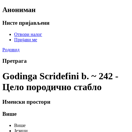
Анониман
Нисте пријављени
Отвори налог
Пријави ме
Родовид
Претрага
Godinga Scridefini b. ~ 242 -
Цело породично стабло
Именски простори
Више
Више
Језици