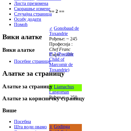
Листа презимена
Скорашње измене
== 2 ==
Случајна страница
Особу додати
Помоћ
♂
Gonobaud de
Toxandrie
Вики алатке
Рођење: ~ 245
Професија :
Вики алатке
Chef Franc
Ψ
? (Possible
Смрт: ~ 289
Child of
Посебне странице
Marcomir de
Toxandrie)
Алатке за страницу
Алатке за страницу
♂
Liamachus
Langoman
Рођење: ~ 250
Алатке за корисничку страницу
Више
Посебна
♀
Godinga
Шта води овамо