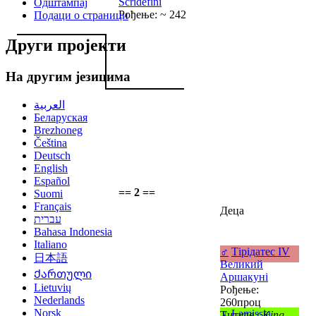
Scridefini
Одштампај
Рођење: ~ 242
Подаци о страници
Други пројекти
На другим језицима
العربية
Беларуская
Brezhoneg
Čeština
Deutsch
English
Español
== 2 ==
Suomi
Français
Деца
עברית
Bahasa Indonesia
Italiano
♂
Тірідатес IV
日本語
Великий
Ქართული
Аршакуні
Lietuvių
Рођење:
Nederlands
260проц
Norsk
♀
Lamissia
Титуле :
King