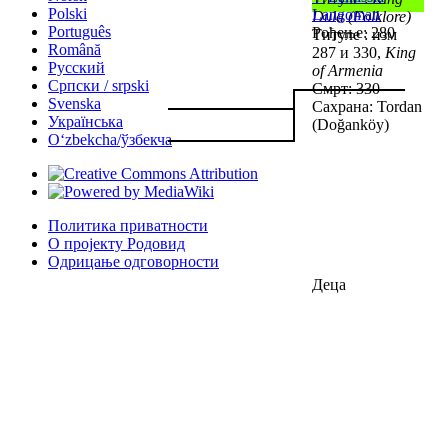
Polski
Langoman
Dula (Folklore)
Português
Рођење: 280
Титуле : изм
Română
287 и 330,
King
Русский
of Armenia
Српски / srpski
Смрт: 330
Svenska
Сахрана: Tordan
Українська
(Doğanköy)
Oʻzbekcha/ўзбекча
Политика приватности
О пројекту Родовид
Одрицање одговорности
Деца