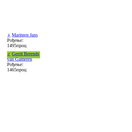
♀
Maritgen Jans
Рођење:
1495проц
♂
Gerrit Berends
van Gameren
Рођење:
1465проц