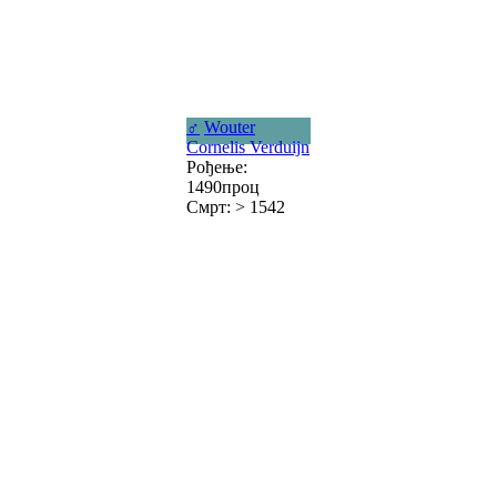
♂
Wouter
Cornelis Verduijn
Рођење:
1490проц
Смрт: > 1542