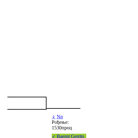
♀
Nn
Рођење:
1530проц
♂
Baernt Gerrits