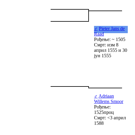
♂
Pieter Jans de
Raad
Рођење: ~ 1505
Смрт: изм 8
април 1555 и 30
јун 1555
♂
Adriaan
Willems Smoor
Рођење:
1525проц
Смрт: <3 април
1588