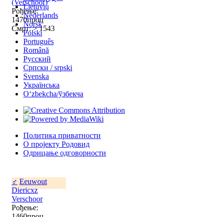
(Verschoor)
Lietuvių
Рођење:
Nederlands
1470проц
Norsk
Смрт: > 1543
Polski
Português
Română
Русский
Српски / srpski
Svenska
Українська
Oʻzbekcha/ўзбекча
Политика приватности
О пројекту Родовид
Одрицање одговорности
♂
Eeuwout
Diericxz
Verschoor
Рођење:
1460проц,