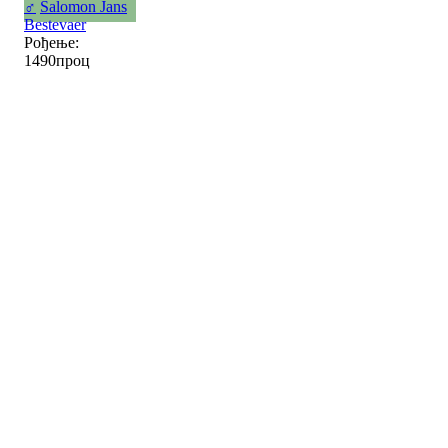
♂
Salomon Jans
Bestevaer
Рођење:
1490проц