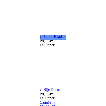
♂
Jan de Raad
Рођење:
1485проц
♂
Bije Doens
Рођење:
1480проц
Свадба
:
♀