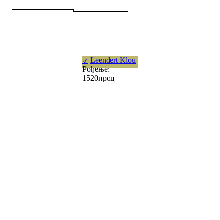
♂
Leendert Klou
Рођење:
1520проц