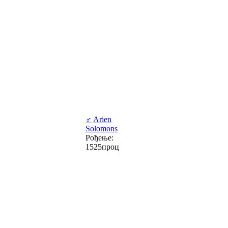
♂
Arien
Solomons
Рођење:
1525проц