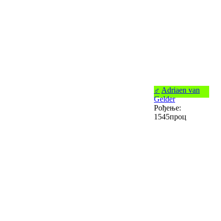
♂
Adriaen van
Gelder
Рођење:
1545проц