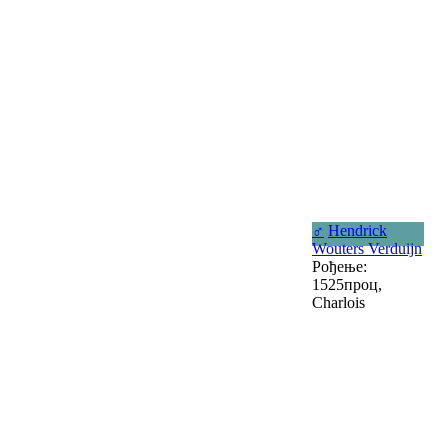
♂
Hendrick
Wouters Verduijn
Рођење:
1525проц,
Charlois