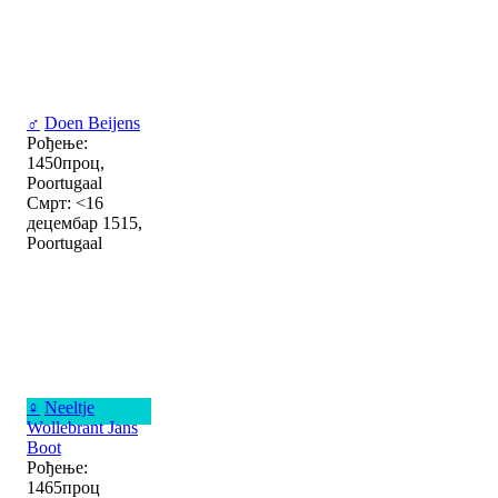
♂
Doen Beijens
Рођење:
1450проц,
Poortugaal
Смрт: <16
децембар 1515,
Poortugaal
♀
Neeltje
Wollebrant Jans
Boot
Рођење:
1465проц