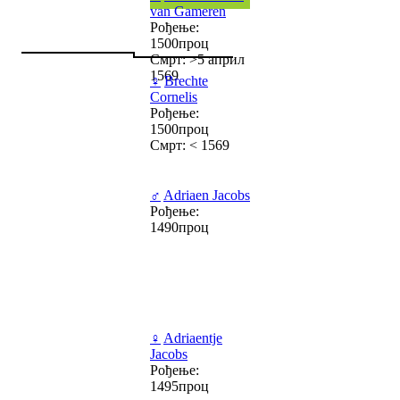
van Gameren
Рођење:
1500проц
Смрт: >5 април
1569
♀
Brechte
Cornelis
Рођење:
1500проц
Смрт: < 1569
♂
Adriaen Jacobs
Рођење:
1490проц
♀
Adriaentje
Jacobs
Рођење:
1495проц