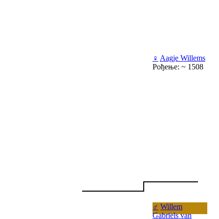
♀
Aagje Willems
Рођење: ~ 1508
♂
Willem
Gabriels van