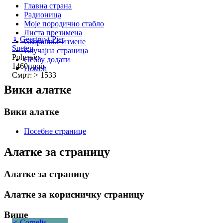
Главна страна
Радионица
Моје породично стабло
Листа презимена
♀
Geertruyt Pier
Скорашње измене
Sueten
Случајна страница
Рођење:
Особу додати
1460проц
Помоћ
Смрт: > 1533
Вики алатке
Вики алатке
Посебне странице
Алатке за страницу
Алатке за страницу
Алатке за корисничку страницу
Више
♂
Cornelis