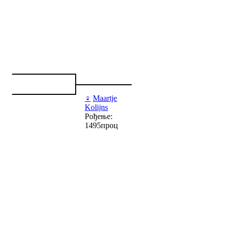
♀
Maartje
Kolijns
Рођење:
1495проц