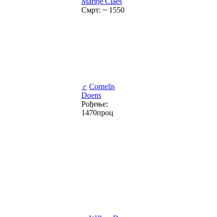
Maritje Claes
Смрт: ~ 1550
♂
Cornelis
Doens
Рођење:
1470проц