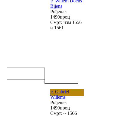
♂
Willem Doens
Bijens
Рођење:
1490проц
Смрт: изм 1556
и 1561
♂
Gabriel
Willems
Рођење:
1490проц
Смрт: ~ 1566