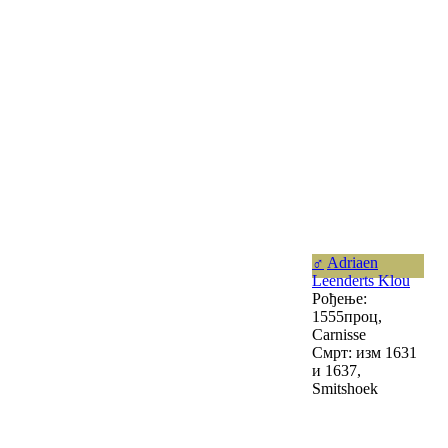
♂
Adriaen
Leenderts Klou
Рођење:
1555проц,
Carnisse
Смрт: изм 1631
и 1637,
Smitshoek