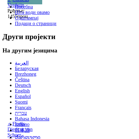
Verduijn
Посебна
Рођење:
Шта води овамо
1455проц
Одштампај
Подаци о страници
Други пројекти
На другим језицима
العربية
Беларуская
Brezhoneg
Čeština
Deutsch
English
Español
Suomi
Français
עברית
Bahasa Indonesia
♂
Florijs
Italiano
Diericxz van
日本語
Schoer
Ქართული