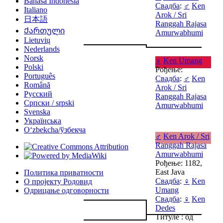
Bahasa Indonesia
Свадба
:
♂
Ken
Italiano
Arok / Sri
日本語
Ranggah Rajasa
Ქართული
Amurwabhumi
Lietuvių
Nederlands
Norsk
♀
Ken Umang
Polski
Рођење:
Português
Свадба
:
♂
Ken
Română
Arok / Sri
Русский
Ranggah Rajasa
Српски / srpski
Amurwabhumi
Svenska
Українська
Oʻzbekcha/ўзбекча
♂
Ken Arok / Sri
Ranggah Rajasa
Amurwabhumi
Рођење: 1182,
East Java
Политика приватности
Свадба
:
♀
Ken
О пројекту Родовид
Umang
Одрицање одговорности
Свадба
:
♀
Ken
Dedes
Титуле : од