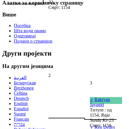
22
Алатке за корисничку страницу
Смрт: 1154
Више
Посебна
Шта води овамо
Одштампај
Подаци о страници
Други пројекти
На другим језицима
2
العربية
Беларуская
3
Brezhoneg
Čeština
Deutsch
♂
Rakryan
English
Jayagiri
Español
Титуле : од
Suomi
1154,
Raja
Français
Sunda Ke-23
עברית
Смрт: 1156
♀
Ken Dedes