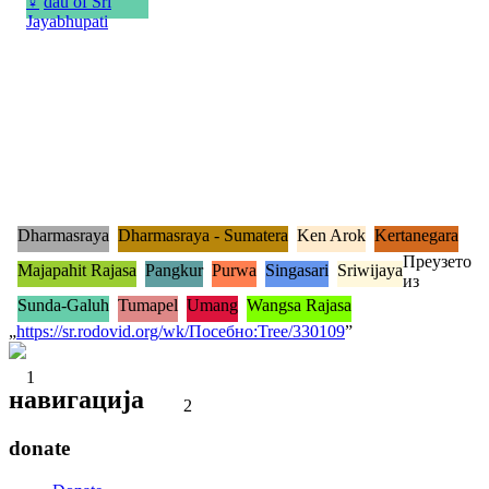
♀
dau of Sri
Jayabhupati
Dharmasraya
Dharmasraya - Sumatera
Ken Arok
Kertanegara
Преузето
Majapahit Rajasa
Pangkur
Purwa
Singasari
Sriwijaya
из
Sunda-Galuh
Tumapel
Umang
Wangsa Rajasa
„
https://sr.rodovid.org/wk/Посебно:Tree/330109
”
1
навигација
2
donate