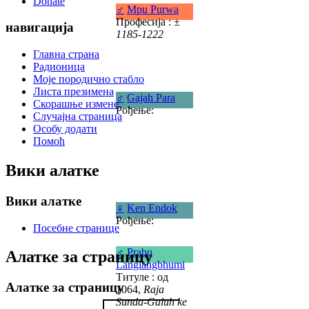
Donate
♂
Mpu Purwa
Професија :
±
навигација
1185-1222
Главна страна
Радионица
Моје породично стабло
Листа презимена
♂
Gajah Para
Скорашње измене
Рођење:
Случајна страница
Особу додати
Помоћ
Вики алатке
Вики алатке
♀
Ken Endok
Рођење:
Посебне странице
♂
Prabu
Алатке за страницу
Langlangbhumi
Титуле : од
Алатке за страницу
1064,
Raja
Sunda-Galuh ke