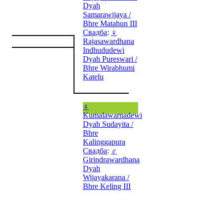
Dyah
Samarawijaya /
Bhre Matahun III
Свадба
:
♀
Rajasawardhana
Indhududewi
Dyah Pureswari /
Bhre Wirabhumi
Katelu
♀
Kumalawarnadewi
Dyah Sudayita /
Bhre
Kalinggapura
Свадба
:
♂
Girindrawardhana
Dyah
Wijayakarana /
Bhre Keling III