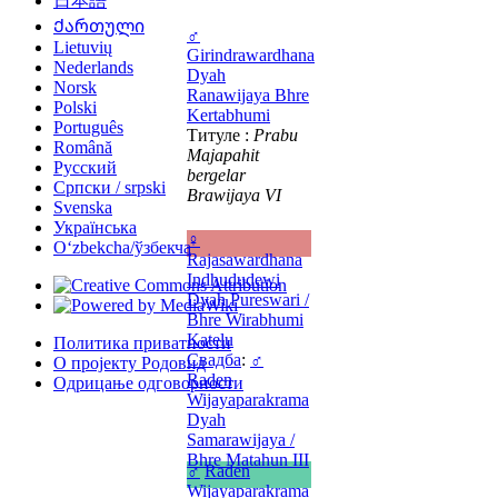
日本語
Ქართული
♂
Lietuvių
Girindrawardhana
Nederlands
Dyah
Norsk
Ranawijaya Bhre
Polski
Kertabhumi
Português
Титуле :
Prabu
Română
Majapahit
Русский
bergelar
Српски / srpski
Brawijaya VI
Svenska
Українська
♀
Oʻzbekcha/ўзбекча
Rajasawardhana
Indhududewi
Dyah Pureswari /
Bhre Wirabhumi
Katelu
Политика приватности
Свадба
:
♂
О пројекту Родовид
Raden
Одрицање одговорности
Wijayaparakrama
Dyah
Samarawijaya /
Bhre Matahun III
♂
Raden
Wijayaparakrama