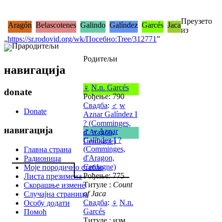
Преузето
Aragón
Belascotenes
Galindo
Galíndez
Garcés
Jaca
из
„
https://sr.rodovid.org/wk/Посебно:Tree/312771
”
Прародитељи
Родитељи
навигација
♀
N.n. Garcés
donate
Рођење: 790
Свадба
:
♂
w
Donate
Aznar Galíndez I
? (Comminges,
навигација
♂
w
Aznar
d'Aragon,
Galíndez I ?
Cerdagne)
(Comminges,
Главна страна
d'Aragon,
Радионица
Cerdagne)
Моје породично стабло
Рођење: 775
Листа презимена
Титуле :
Count
Скорашње измене
of Jaca
Случајна страница
Свадба
:
♀
N.n.
Особу додати
Garcés
Помоћ
Титуле : изм