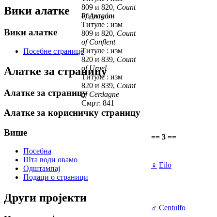
809 и 820,
Count
Вики алатке
of Aragón
Родитељи
Титуле : изм
Вики алатке
809 и 820,
Count
of Conflent
Титуле : изм
Посебне странице
820 и 839,
Count
of Urgel
Алатке за страницу
Титуле : изм
820 и 839,
Count
Алатке за страницу
of Cerdagne
Смрт: 841
Алатке за корисничку страницу
Више
== 3 ==
Посебна
Шта води овамо
♀
Eilo
Одштампај
Подаци о страници
Други пројекти
♂
Centulfo