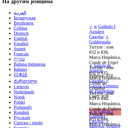
На другим језицима
العربية
Беларуская
Brezhoneg
♂
w
Galindo I
Čeština
Aznárez
Deutsch
Свадба
:
♀
English
Guldreguda
Español
Титуле : изм
Suomi
832 и 838,
Français
Marca Hispánica,
עברית
Conde de Urgel
Bahasa Indonesia
♀
Sancia de
Титуле : изм
Italiano
Aragón
832 и 835,
日本語
Рођење: 810
Marca Hispánica,
Свадба
:
♂
Ქართული
Conde de
Garcia Ximenez
Lietuvių
Cerdaña
de Pampelune
Nederlands
Титуле : изм
Смрт: 839
Norsk
833 и 844,
Polski
Marca Hispánica,
Português
Conde de Pallars
♂
w
García I
Română
Титуле : изм
Galíndez
Русский
833 и 844,
Свадба
:
♀
Српски / srpski
Marca Hispánica,
Matrona Aznárez
Svenska