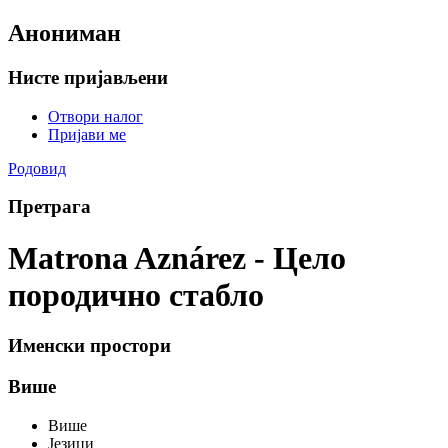
Анониман
Нисте пријављени
Отвори налог
Пријави ме
Родовид
Претрага
Matrona Aznárez - Цело
породично стабло
Именски простори
Више
Више
Језици