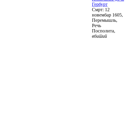
Гербурт
Смрт: 12
новембар 1605,
Перемышль,
Речь
Посполита,
вбитий