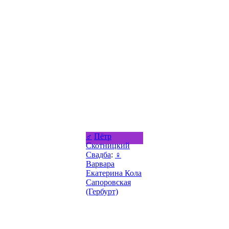
♂
Пётр
Скотницкий
Свадба
:
♀
Варвара
Екатерина Кола
Сапоровская
(Гербурт)