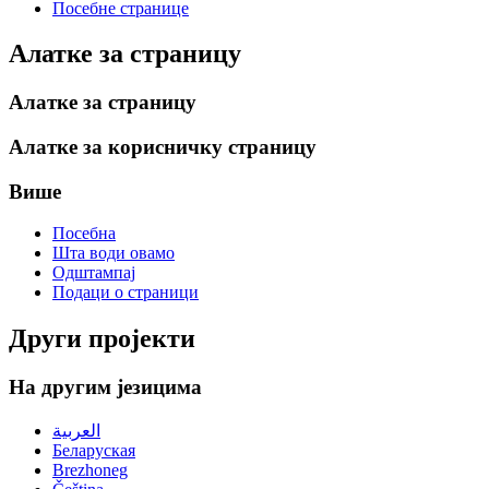
Посебне странице
Алатке за страницу
Алатке за страницу
Алатке за корисничку страницу
Више
Посебна
Шта води овамо
Одштампај
Подаци о страници
Други пројекти
На другим језицима
العربية
Беларуская
Brezhoneg