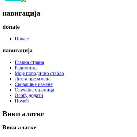
навигација
donate
Donate
навигација
Главна страна
Радионица
Моје породично стабло
Листа презимена
Скорашње измене
Случајна страница
Особу додати
Помоћ
Вики алатке
Вики алатке