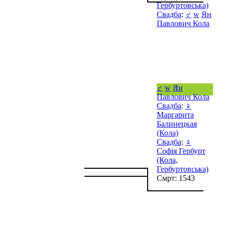
Гербуртовська)
Свадба
:
♂
w
Ян
Павлович Кола
♂
w
Ян
Павлович Кола
Свадба
:
♀
Маргарита
Балинецкая
(Кола)
Свадба
:
♀
Софія Гербурт
(Кола,
Гербуртовська)
Смрт: 1543