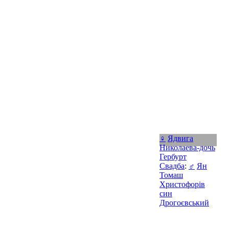
♀
Ядвига
Николаева-дочь
Гербурт
Свадба
:
♂
Ян
Томаш
Христофорів
син
Дрогоєвський