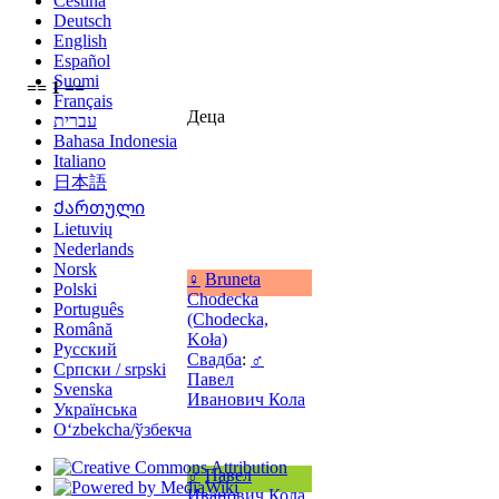
Čeština
Deutsch
English
Español
Suomi
== 1 ==
Français
Деца
עברית
Bahasa Indonesia
Italiano
日本語
Ქართული
Lietuvių
Nederlands
Norsk
♀
Bruneta
Polski
Chodecka
Português
(Chodecka,
Română
Koła)
Русский
Свадба
:
♂
Српски / srpski
Павел
Svenska
Иванович Кола
Українська
Oʻzbekcha/ўзбекча
♂
Павел
Иванович Кола