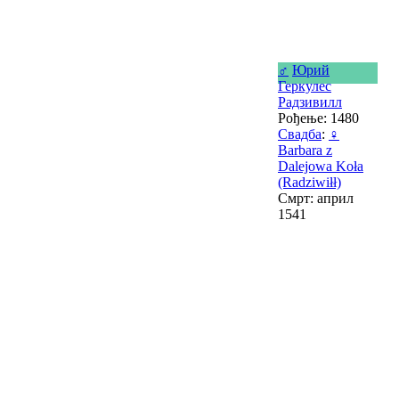
♂
Юрий
Геркулес
Радзивилл
Рођење: 1480
Свадба
:
♀
Barbara z
Dalejowa Koła
(Radziwiłł)
Смрт: април
1541