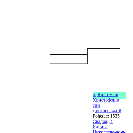
♂
Ян Томаш
Христофорів
син
Дрогоєвський
Рођење: 1535
Свадба
:
♀
Ядвига
Николаева-дочь