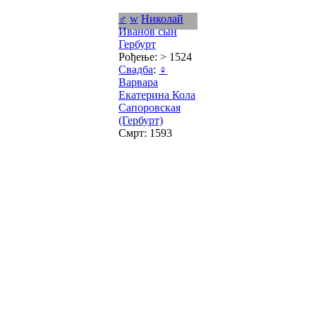
♂
w
Николай
Иванов сын
Гербурт
Рођење: > 1524
Свадба
:
♀
Варвара
Екатерина Кола
Сапоровская
(Гербурт)
Смрт: 1593