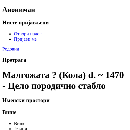
Анониман
Нисте пријављени
Отвори налог
Пријави ме
Родовид
Претрага
Малгожата ? (Кола) d. ~ 1470
- Цело породично стабло
Именски простори
Више
Више
Језици