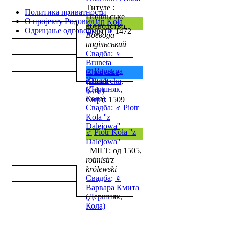
Титуле :
Политика приватности
Подільське
О пројекту Родовид
♂
Jan Koła
воєводство,
Одрицање одговорности
Смрт: > 1472
Воєвода
подільський
Свадба
:
♀
Bruneta
♀
Варвара
Chodecka
Кмита
(Chodecka,
(Дершняк,
Koła)
Кола)
Смрт: 1509
Свадба
:
♂
Piotr
Koła ''z
Dalejowa''
♂
Piotr Koła ''z
Dalejowa''
_MILT: од 1505,
rotmistrz
królewski
Свадба
:
♀
Варвара Кмита
(Дершняк,
Кола)