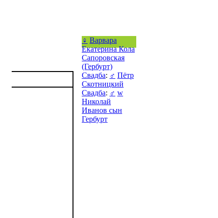
♀
Варвара
Екатерина Кола
Сапоровская
(Гербурт)
Свадба
:
♂
Пётр
Скотницкий
Свадба
:
♂
w
Николай
Иванов сын
Гербурт