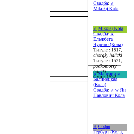
Свадба
:
♂
Mikołaj Koła
♂
Mikołaj Koła
Свадба
:
♀
Ельжбета
Чурило (Кола)
Титуле : 1517,
chorąży halicki
Титуле : 1521,
podkomorzy
halicki
♀
Маргарита
Смрт: 1532
Балинецкая
(Кола)
Свадба
:
♂
w
Ян
Павлович Кола
♀
Софія
Гербурт (Кола,