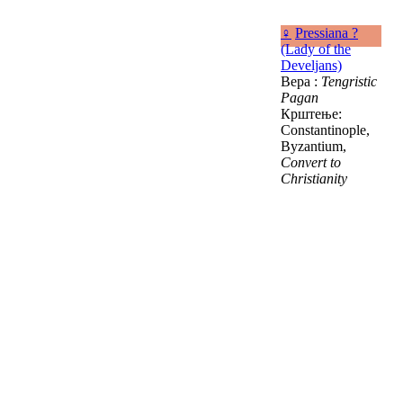
♀
Pressiana ?
(Lady of the
Develjans)
Вера :
Tengristic
Pagan
Крштење:
Constantinople,
Byzantium,
Convert to
Christianity