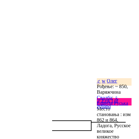
♂
w
Олег
Рођење: ~ 850,
Варяжчина
Свадба
:
♀
♂
Erik I of
Ефанда Руська
Jylland
Место
становања : изм
862 и 864,
Ладога, Русское
великое
княжество