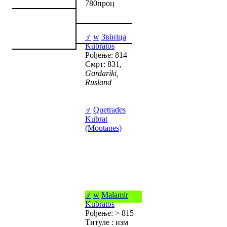
780проц
♂
w
Звініца
Kubratos
Рођење: 814
Смрт: 831,
Gardariki,
Rusland
♂
Quetrades
Kubrat
(Moutanes)
♂
w
Malamir
Kubratos
Рођење: > 815
Титуле : изм