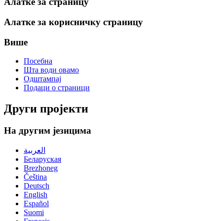
Алатке за страницу
Алатке за корисничку страницу
Више
Посебна
Шта води овамо
Одштампај
Подаци о страници
Други пројекти
На другим језицима
العربية
Беларуская
Brezhoneg
Čeština
Deutsch
English
Español
Suomi