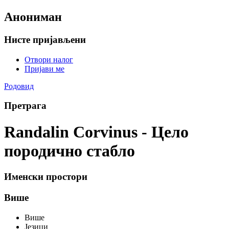
Анониман
Нисте пријављени
Отвори налог
Пријави ме
Родовид
Претрага
Randalin Corvinus - Цело
породично стабло
Именски простори
Више
Више
Језици