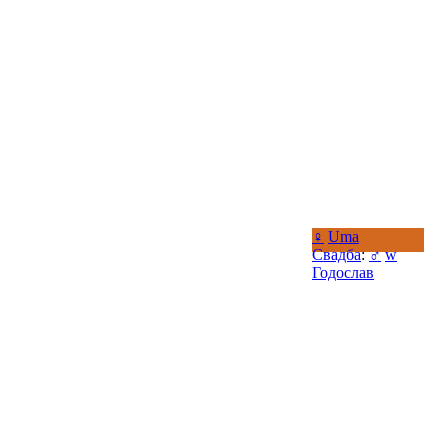
♀
Uma
Свадба
:
♂
w
Годослав