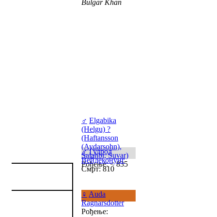
Bulgar Khan
♂
Elgabika
(Helgu) ?
(Haftansson
(Aydarsohn),
♂
Гудрод
Salahbi, Suvar)
Вейдеконунг
Рођење: < 835
Смрт: 810
♀
Auda
Ragnarsdotter
Рођење: