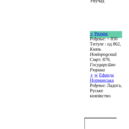
Унучад
♂
Рюрик
Рођење: < 850
Титуле : од 862,
Князь
Новгородский
Смрт: 879,
Государство
Рюрика
♀
w
Ефанда
Норманська
Рођење: Ладога,
Руське
князівство