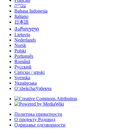
Français
עברית
Bahasa Indonesia
Italiano
日本語
Ქართული
Lietuvių
Nederlands
Norsk
Polski
Português
Română
Русский
Српски / srpski
Svenska
Українська
Oʻzbekcha/ўзбекча
Политика приватности
О пројекту Родовид
Одрицање одговорности