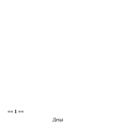
== 1 ==
Деца