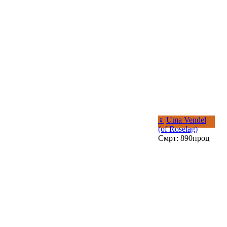
♀
Uma Vendel
(of Roselag)
Смрт: 890проц