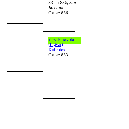
831 и 836,
хан
Болгарії
Смрт: 836
♂
w
Enravota
(Ingvar)
Kubratos
Смрт: 833