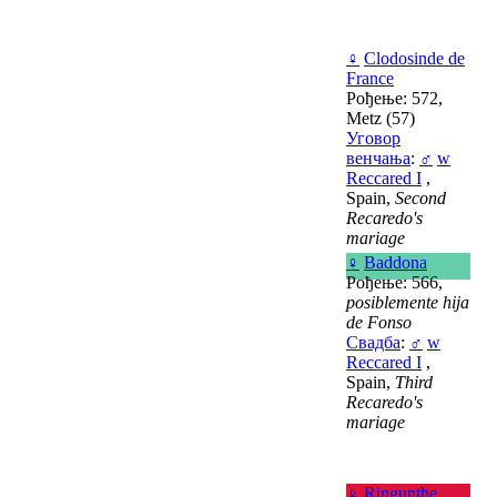
♀
Clodosinde de
France
Рођење: 572,
Metz (57)
Уговор
венчања
:
♂
w
Reccared I
,
Spain,
Second
Recaredo's
mariage
♀
Baddona
Рођење: 566,
posiblemente hija
de Fonso
Свадба
:
♂
w
Reccared I
,
Spain,
Third
Recaredo's
mariage
♀
Ringunthe