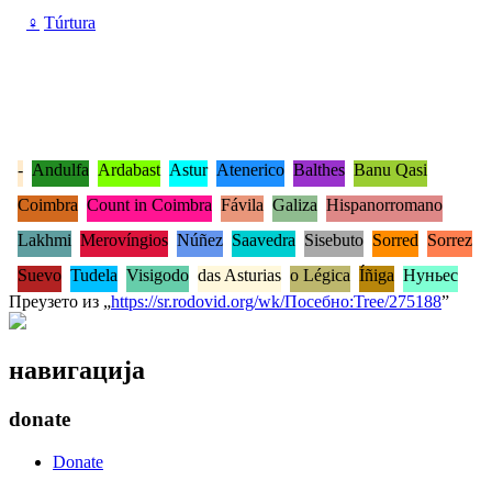
♀
Túrtura
-
Andulfa
Ardabast
Astur
Atenerico
Balthes
Banu Qasi
Coimbra
Count in Coimbra
Fávila
Galiza
Hispanorromano
Lakhmi
Merovíngios
Núñez
Saavedra
Sisebuto
Sorred
Sorrez
Suevo
Tudela
Visigodo
das Asturias
o Légica
Íñiga
Нуньес
Преузето из „
https://sr.rodovid.org/wk/Посебно:Tree/275188
”
навигација
donate
Donate