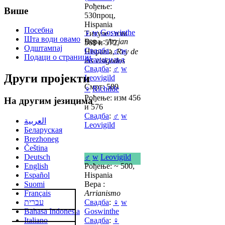
Рођење:
Више
530проц,
Hispania
Посебна
♀
w
Goswinthe
Титуле : изм
Шта води овамо
Вера :
Arrian
568 и 572,
Одштампај
Свадба
:
♂
w
Hispania,
Rey de
Подаци о страници
Атанагильд
los visigodos
Свадба
:
♂
w
Други пројекти
Leovigild
Смрт: 589
♀
Richilde
Рођење: изм 456
На другим језицима
и 576
Свадба
:
♂
w
العربية
Leovigild
Беларуская
Brezhoneg
Čeština
Deutsch
♂
w
Leovigild
English
Рођење: ~ 500,
Español
Hispania
Suomi
Вера :
Français
Arrianismo
עברית
Свадба
:
♀
w
Bahasa Indonesia
Goswinthe
Italiano
Свадба
:
♀