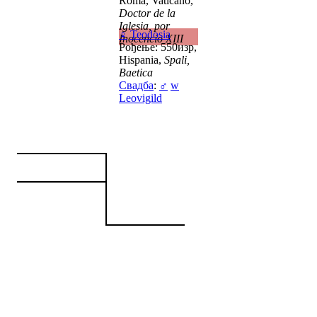
Roma, Vaticano,
Doctor de la
Iglesia, por
♀
Teodosia
Inocencio XIII
Рођење: 550изр,
Hispania,
Spali,
Baetica
Свадба
:
♂
w
Leovigild