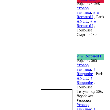
Рођење: ~ 569
Уговор
венчања
:
♂
w
Reccared I
, París
ANUL
:
♂
w
Reccared I
,
Toulousse
Смрт: > 589
♂
w
Reccared I
Рођење: 565
Уговор
венчања
:
♀
Ringunthe
, París
ANUL
:
♀
Ringunthe
,
Toulousse
Титуле : од 586,
Rey de los
Visigodos.
Уговор
венчања
:
♀