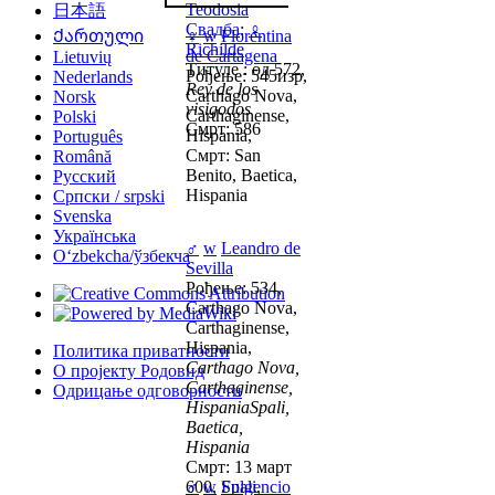
Teodosia
日本語
Свадба
:
♀
Ქართული
♀
w
Florentina
Richilde
de Cartagena
Lietuvių
Титуле : од 572,
Рођење: 545изр,
Nederlands
Rey de los
Carthago Nova,
Norsk
visigodos
Carthaginense,
Polski
Смрт: 586
Hispania,
Português
Смрт: San
Română
Benito, Baetica,
Русский
Hispania
Српски / srpski
Svenska
Українська
♂
w
Leandro de
Oʻzbekcha/ўзбекча
Sevilla
Рођење: 534,
Carthago Nova,
Carthaginense,
Hispania,
Политика приватности
Carthago Nova,
О пројекту Родовид
Carthaginense,
Одрицање одговорности
HispaniaSpali,
Baetica,
Hispania
Смрт: 13 март
600, Spali,
♂
w
Fulgencio