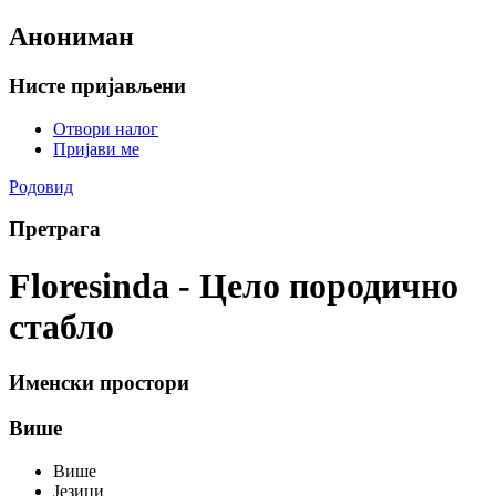
Анониман
Нисте пријављени
Отвори налог
Пријави ме
Родовид
Претрага
Floresinda - Цело породично
стабло
Именски простори
Више
Више
Језици