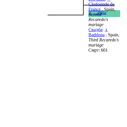
Clodosinde de
France
, Spain,
♀
....gilda
Second
Recaredo's
mariage
Свадба
:
♀
Baddona
, Spain,
Third Recaredo's
mariage
Смрт: 601