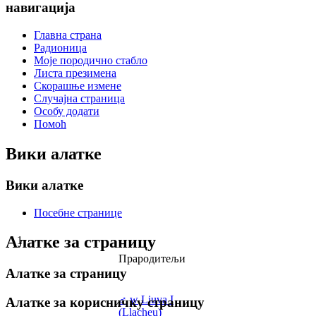
навигација
Главна страна
Радионица
Моје породично стабло
Листа презимена
Скорашње измене
Случајна страница
Особу додати
Помоћ
Вики алатке
Вики алатке
Посебне странице
Алатке за страницу
1
Прародитељи
Алатке за страницу
♂
w
Liuva I
Алатке за корисничку страницу
(Llacheu)