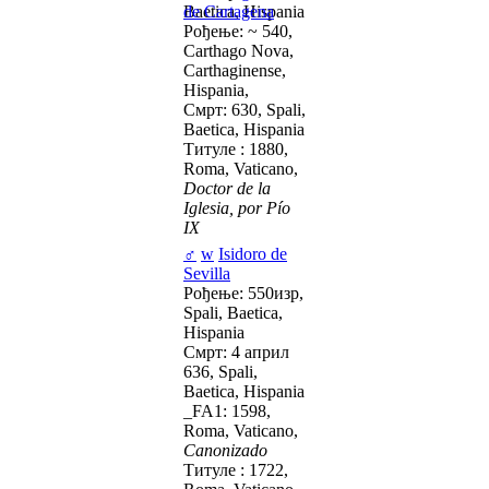
Baetica, Hispania
de Cartagena
Рођење: ~ 540,
Carthago Nova,
Carthaginense,
Hispania,
Смрт: 630, Spali,
Baetica, Hispania
Титуле : 1880,
Roma, Vaticano,
Doctor de la
Iglesia, por Pío
IX
♂
w
Isidoro de
Sevilla
Рођење: 550изр,
Spali, Baetica,
Hispania
Смрт: 4 април
636, Spali,
Baetica, Hispania
_FA1: 1598,
Roma, Vaticano,
Canonizado
Титуле : 1722,