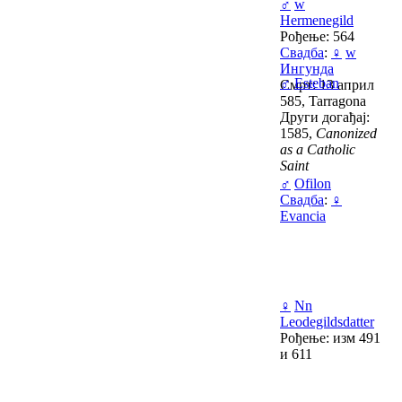
♂
w
Hermenegild
Рођење: 564
Свадба
:
♀
w
Ингунда
♂
Esteban
Смрт: 13 април
585, Tarragona
Други догађај:
1585,
Canonized
as a Catholic
Saint
♂
Ofilon
Свадба
:
♀
Evancia
♀
Nn
Leodegildsdatter
Рођење: изм 491
и 611