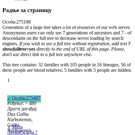
Радње за страницу
Особа:275188
Generation of a large tree takes a lot of resources of our web server.
Anonymous users can only see 7 generations of ancestors and 7 - of
descendants on the full tree to decrease server loading by search
engines.
If you wish to see a full tree without registration, add text
?
showfulltree=yes
directly to the end of URL of this page. Please,
don't use direct link to a full tree anywhere else.
This tree contains: 32 families with 105 people in 26 lineages, 56 of
these people are blood relatives; 5 families with 5 people are hidden.
1
♂
Особа:275407
Рођење: ~ 480
Други догађај:
Dux Gallia
Narbonensis,
Gallia
♀
Мать
Narbonensis
Леовигильда ?